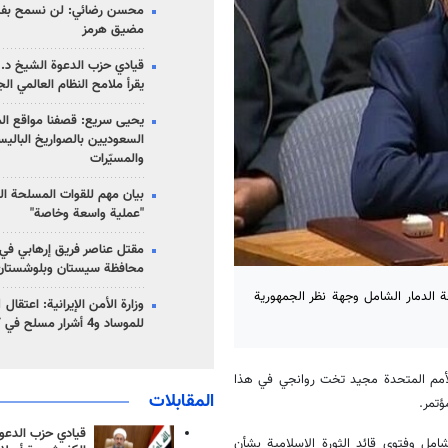
محسن رضائي: لن نسمح بفتح
مضيق هرمز
قيادي حزب الدعوة الشيخ د. 
يقرأ ملامح النظام العالمي ال
يحيى سريع: قصفنا مواقع الم
السعوديين بالصواريخ الباليس
والمسيّرات
بيان مهم للقوات المسلحة ال
"عملية واسعة وخاصة"
مقتل عناصر فريق إرهابي في
محافظة سيستان وبلوشستان
الدمار الشامل وجهة نظر الجمهورية
للموساد و4 أشرار مسلح في كرمان
الأمم المتحدة مجید تخت روانجي في هذا
المقابلات
ؤتمر.
قيادي حزب الدعوة
امل وفتوى قائد الثورة الإسلامية بشأن