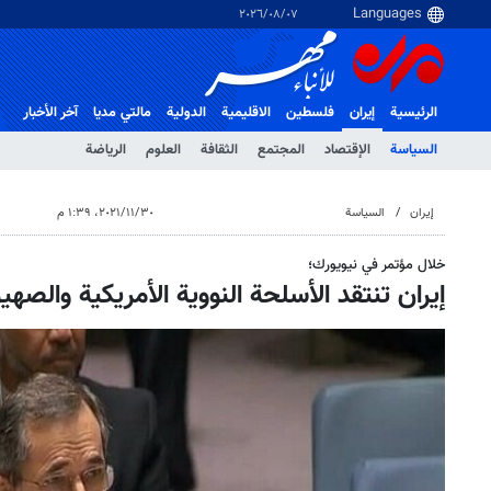
٠٧‏/٠٨‏/٢٠٢٦
الرئيسية
إيران
فلسطین
الاقلیمیة
الدولية
مالتي مدیا
آخر الأخبار
السياسة
الإقتصاد
المجتمع
الثقافة
العلوم
الرياضة
إيران
السياسة
٣٠‏/١١‏/٢٠٢١، ١:٣٩ م
خلال مؤتمر في نيويورك؛
إيران تنتقد الأسلحة النووية الأمريكية والصهي