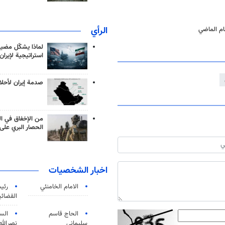
الرأي
لماذا يشكّل مضيق
استراتيجية لإيران
صدمة إيران لأحلام
من الإخفاق في ال
الحصار البري على 
اخبار الشخصيات
الامام الخامنئي
رئی
القضائی
الحاج قاسم
الس
سليماني
نصرالله