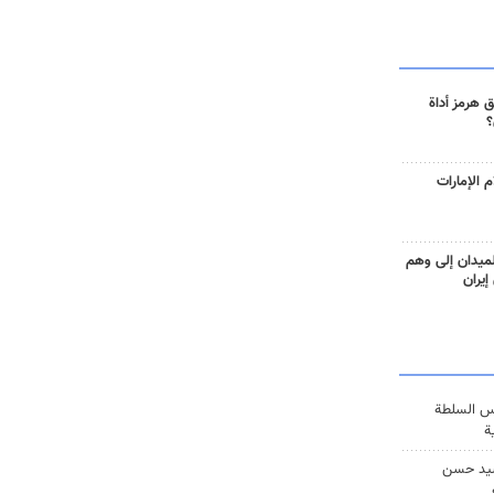
 هرمز أداة
؟
 الإمارات
ميدان إلى وهم
إيران
س السلطة
ة
يد حسن