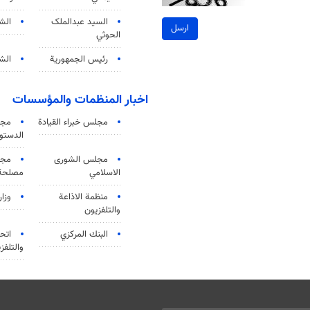
السید عبدالملک
الش
ارسل
الحوثي
رئيس الجمهورية
الشي
اخبار المنظمات والمؤسسات
مجلس خبراء القيادة
مجل
الدستو
مجلس الشورى
مجم
الاسلامي
مصلحة 
منظمة الاذاعة
وزار
والتلفزیون
البنك المركزي
اتحا
والتلفز