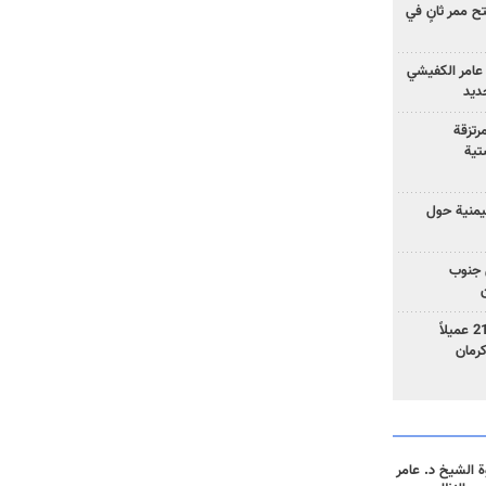
 ممر ثانٍ في
عامر الكفيشي
جديد
رتزقة
تية
يمنية حول
 جنوب
وزارة الأمن الإيرانية: اعتقال 21 عميلاً
 الشيخ د. عامر