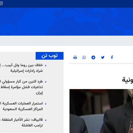
توب تن
خلاف بين روما وتل أبيب... إ
شراء رادارات إسرائيلية
ونية
طرد اثنين من كبار مسؤولي ال
تداعيات فشل مؤامرة إسقاط ا
إيران
استمرار العمليات العسكرية ا
المراكز العسكرية السعودية
قاليباف: نشر الأخبار الملفقة
ترامب الفاشلة