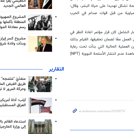
الكفيشي يقرأ ملا
ة تشكل تهديدا على حياة البشر، وقال:
العالمي الجديد
يمياوية من قبل قوات صدام في الحرب
المشروع الصهيو
المنطقة بأكملها و
رسم معادلة الموا
 الشامل كان قرار مؤتمر اعادة النظر في
مشروع كسر إيران
1، والذي دعا جميع الدول إلى العمل معًا لضمان تحقيقها، القيام بذلك
وبدأت ولادة شرق
 العملية الحالية التي بدأت تحت رعاية
الأمم المتحدة لن تحل بأي حال من الأحوال محل العملية المطلوبة بموجب معاهدة عدم انتشار الأسلحة النووية (NPT)
التقارير
منفذَيّ "شلمجه" 
طريق الفيض الملي
وحركة المرور لا ت
آيلب: أداة أمريكي
العراق المستقبلي
استدعاء القائم بال
إلى وزارة الخارجية