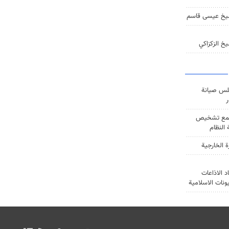
يخ عيسى قاسم
خ الزكزاكي
س صيانة
ر
ع تشخيص
النظام
ة الخارجية
د الاذاعات
يونات الاسلامية