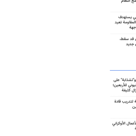
مح النظام
ني يستهدف
المقاومة تعيد
جهة
 قد سقط،
 جديد
و"تشذابة" على
وني للأربعين؛
زال كثيفة
ة لتدريب قادة
ين
أعمال الأوكراني