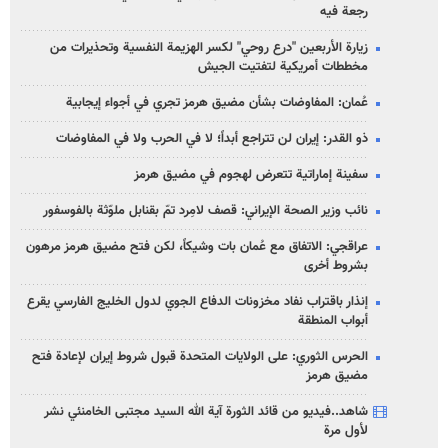
رجعة فيه
زيارة الأربعين "درع روحي" لكسر الهزيمة النفسية وتحذيرات من
مخططات أمريكية لتفتيت الجيش
عُمان: المفاوضات بشأن مضيق هرمز تجري في أجواء إيجابية
ذو القدر: إيران لن تتراجع أبداً؛ لا في الحرب ولا في المفاوضات
سفينة إماراتية تتعرض لهجوم في مضيق هرمز
نائب وزير الصحة الإيراني: قصف لامِرد تمّ بقنابل ملوّثة بالفوسفور
عراقجي: الاتفاق مع عُمان بات وشيكاً، لكن فتح مضيق هرمز مرهون
بشروط أخرى
إنذار باقتراب نفاد مخزونات الدفاع الجوي لدول الخليج الفارسي يقرع
أبواب المنطقة
الحرس الثوري: على الولايات المتحدة قبول شروط إيران لإعادة فتح
مضيق هرمز
شاهد..فيديو من قائد الثورة آية الله السيد مجتبى الخامنئي نشر
لأول مرة