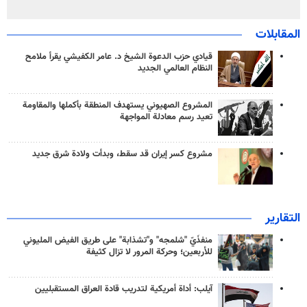
المقابلات
قيادي حزب الدعوة الشيخ د. عامر الكفيشي يقرأ ملامح
النظام العالمي الجديد
المشروع الصهيوني يستهدف المنطقة بأكملها والمقاومة
تعيد رسم معادلة المواجهة
مشروع كسر إيران قد سقط، وبدأت ولادة شرق جديد
التقارير
منفذَيّ "شلمجه" و"تشذابة" على طريق الفيض المليوني
للأربعين؛ وحركة المرور لا تزال كثيفة
آيلب: أداة أمريكية لتدريب قادة العراق المستقبليين