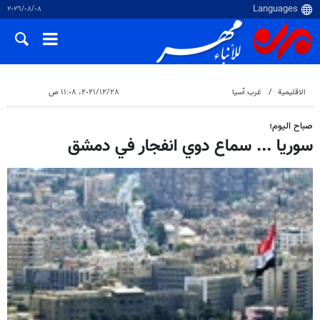
٠٨‏/٠٨‏/٢٠٢٦
الاقلیمیة
غرب آسیا
٢٨‏/١٢‏/٢٠٢١، ١١:٠٨ ص
صباح اليوم؛
سوريا ... سماع دوي انفجار في دمشق