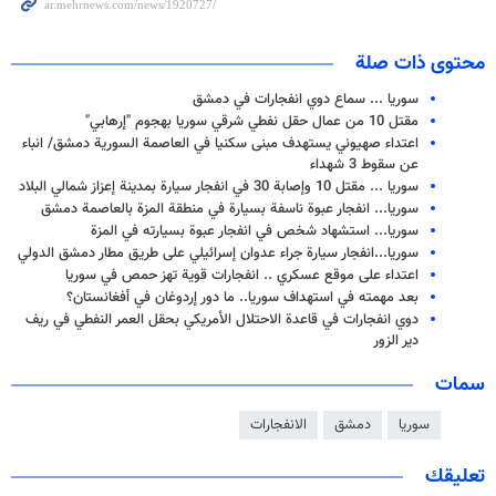
محتوى ذات صلة
سوریا ... سماع دوي انفجارات في دمشق
مقتل 10 من عمال حقل نفطي شرقي سوريا بهجوم "إرهابي"
اعتداء صهيوني يستهدف مبنى سكنيا في العاصمة السورية دمشق/ انباء
عن سقوط 3 شهداء
سوريا ... مقتل 10 وإصابة 30 في انفجار سيارة بمدينة إعزاز شمالي البلاد
سوريا... انفجار عبوة ناسفة بسيارة في منطقة المزة بالعاصمة دمشق
سوريا... استشهاد شخص في انفجار عبوة بسيارته في المزة
سوريا...انفجار سيارة جراء عدوان إسرائيلي على طريق مطار دمشق الدولي
اعتداء على موقع عسكري .. انفجارات قوية تهز حمص في سوريا
بعد مهمته في استهداف سوريا.. ما دور إردوغان في أفغانستان؟
دوي انفجارات في قاعدة الاحتلال الأمريكي بحقل العمر النفطي في ريف
دير الزور
سمات
سوريا
دمشق
الانفجارات
تعليقك