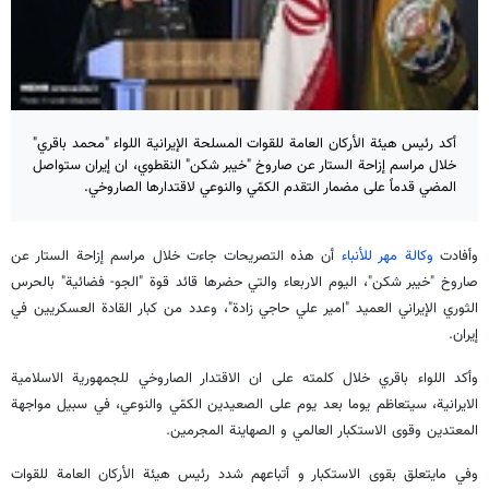
أكد رئيس هيئة الأركان العامة للقوات المسلحة الإيرانية اللواء "محمد باقري"
خلال مراسم إزاحة الستار عن صاروخ "خيبر شكن" النقطوي، ان إيران ستواصل
المضي قدماً على مضمار التقدم الكمّي والنوعي لاقتدارها الصاروخي.
وأفادت
وكالة مهر للأنباء
أن هذه التصريحات جاءت خلال مراسم إزاحة الستار عن
صاروخ "خيبر شكن"، اليوم الاربعاء والتي حضرها قائد قوة "الجو- فضائية" بالحرس
الثوري الإيراني العميد "امير علي حاجي زادة"، وعدد من كبار القادة العسكريين في
إيران.
وأكد اللواء باقري خلال كلمته على ان الاقتدار الصاروخي للجمهورية الاسلامية
الايرانية، سيتعاظم يوما بعد يوم على الصعيدين الكمّي والنوعي، في سبيل مواجهة
المعتدين وقوى الاستكبار العالمي و الصهاينة المجرمين.
وفي مايتعلق بقوى الاستكبار و أتباعهم شدد رئيس هيئة الأركان العامة للقوات