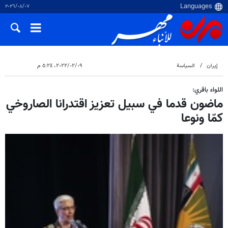
٠٧‏/٠٨‏/٢٠٢٦
إيران
السياسة
٠٩‏/٠٢‏/٢٠٢٢، ٥:٢٤ م
اللواء باقري:
ماضون قدما في سبيل تعزيز اقتدرانا الصاروخي
كمّا ونوعا