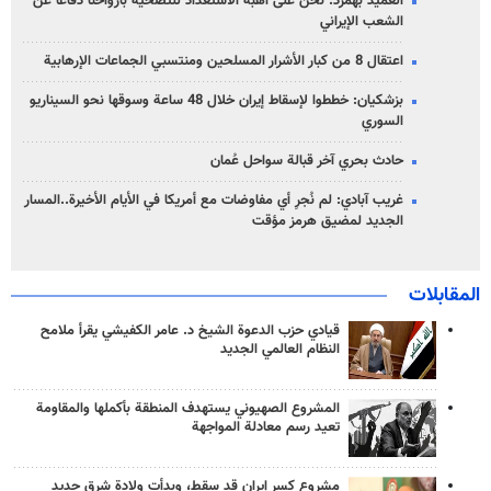
العميد بهمرد: نحن على أهبة الاستعداد للتضحية بأرواحنا دفاعاً عن
الشعب الإيراني
اعتقال 8 من كبار الأشرار المسلحين ومنتسبي الجماعات الإرهابية
بزشكيان: خططوا لإسقاط إيران خلال 48 ساعة وسوقها نحو السيناريو
السوري
حادث بحري آخر قبالة سواحل عُمان
غريب آبادي: لم نُجرِ أي مفاوضات مع أمريكا في الأيام الأخيرة..المسار
الجديد لمضيق هرمز مؤقت
المقابلات
قيادي حزب الدعوة الشيخ د. عامر الكفيشي يقرأ ملامح
النظام العالمي الجديد
المشروع الصهيوني يستهدف المنطقة بأكملها والمقاومة
تعيد رسم معادلة المواجهة
مشروع كسر إيران قد سقط، وبدأت ولادة شرق جديد