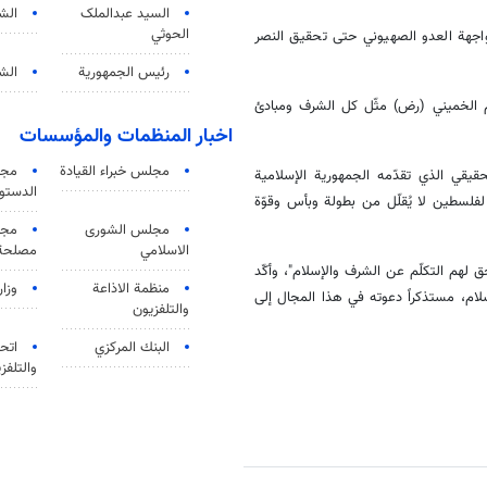
السید عبدالملک
الش
الحوثي
واجهة العدو الصهيوني حتى تحقيق النصر
رئيس الجمهورية
الشي
مام الخميني (رض) مثّل كل الشرف ومبادئ
اخبار المنظمات والمؤسسات
مجلس خبراء القيادة
مجل
يقي الذي تقدّمه الجمهورية الإسلامية
الدستو
ة لفلسطين لا يُقلّل من بطولة وبأس وقوّة
مجلس الشورى
مجم
الاسلامي
مصلحة 
ق لهم التكلّم عن الشرف والإسلام"، وأكّد
منظمة الاذاعة
وزار
لام، مستذكراً دعوته في هذا المجال إلى
والتلفزیون
البنك المركزي
اتحا
والتلفز