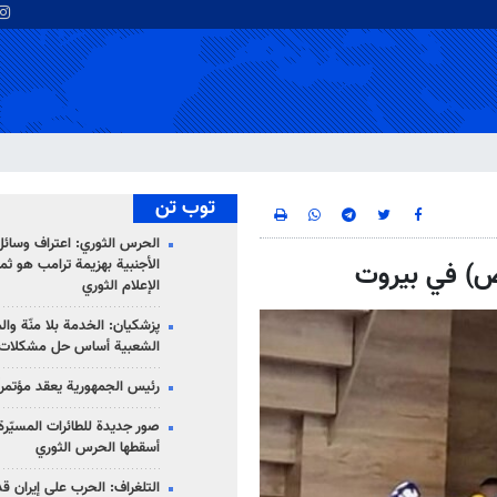
توب تن
الحرس الثوري: اعتراف وسائل 
الأجنبية بهزيمة ترامب هو ثم
الإعلام الثوري
پزشکیان: الخدمة بلا منّة وال
الشعبية أساس حل مشكلات ا
رئيس الجمهورية يعقد مؤتمراً 
صور جديدة للطائرات المسيّرة 
أسقطها الحرس الثوري
التلغراف: الحرب على إيران ق