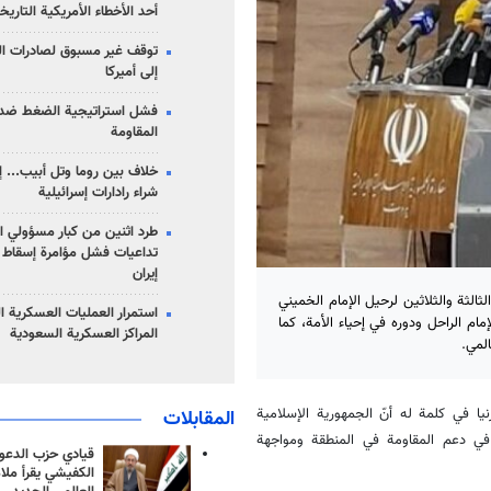
أحد الأخطاء الأمريكية التاريخ
توقف غير مسبوق لصادرات ال
إلى أميركا
فشل استراتيجية الضغط ضد
المقاومة
خلاف بين روما وتل أبيب... إ
شراء رادارات إسرائيلية
طرد اثنين من كبار مسؤولي ال
تداعيات فشل مؤامرة إسقاط ا
إيران
لثالثة والثلاثين لرحيل الإمام الخميني
استمرار العمليات العسكرية ا
م الراحل ودوره في إحياء الأمة، كما
المراكز العسكرية السعودية
لمي.
نيا في كلمة له أنّ الجمهورية الإسلامية
المقابلات
) في دعم المقاومة في المنطقة ومواجهة
قيادي حزب الدعوة
الكفيشي يقرأ ملا