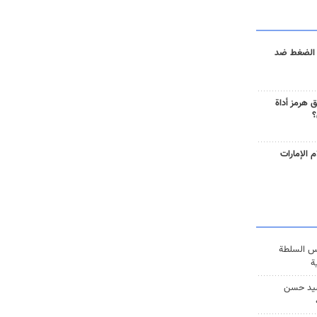
 الضغط ضد
 هرمز أداة
؟
 الإمارات
س السلطة
ة
يد حسن