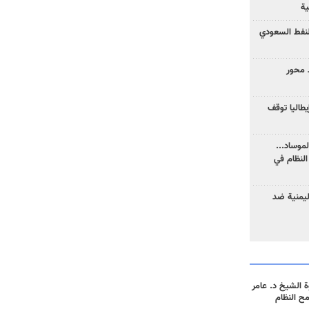
ية
نفط السعودي
 محور
يطاليا توقف
موساد...
لنظام في
ليمنية ضد
 الشيخ د. عامر
مح النظام