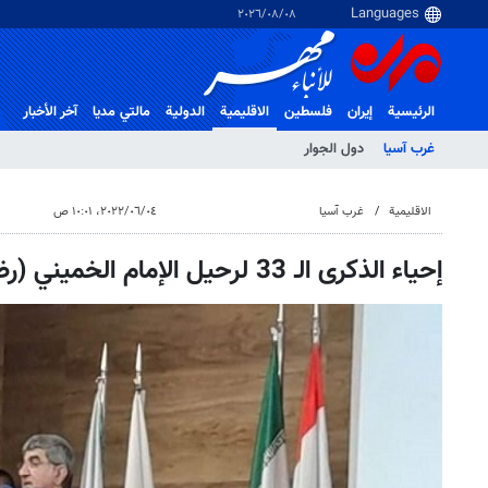
٠٨‏/٠٨‏/٢٠٢٦
الرئيسية
إيران
فلسطین
الاقلیمیة
الدولية
مالتي مدیا
آخر الأخبار
غرب آسیا
دول الجوار
الاقلیمیة
غرب آسیا
٠٤‏/٠٦‏/٢٠٢٢، ١٠:٠١ ص
إحياء الذكرى الـ 33 لرحيل الإمام الخميني (رض) في بيروت