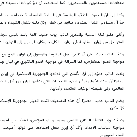
مخططات المستعمرين والمستكبرين، كما استطاعت أن تهزّ كيانات الاستبداد في 
وأشار إلى أنّ الصعود والتقدّم للمقاومة في الساحة الفلسطينية باتجاه سلب الأ
حدّ أنّ مسؤولي الكيان يعتبرون كيانهم في خطر، وكلّ ذلك بفضل الشهداء والمق
وألقى عضو كتلة التنمية والتحرير النائب أيوب حميد، كلمة باسم رئيس مجلس ا
المتواصل من إيران للمقاومة في لبنان لما كان بالإمكان الوصول إلى التوازن ا
وشدّد النائب حميّد على أنّ تنامي عمل المقاومة والوصول إلى توازن الردع مع 
مواجهة العدو المتغطرس، كما الشراكة في مواجهة العدو التكفيري في لبنان وسور
ولفت النائب حميّد إلى أنّ الأثمان التي تدفعها الجمهورية الإسلامية في إيرا
معتبرًا أنّ هذه الأثمان تمثّل إحدى التضحيات التي تدفعها إيران من أجل عودة
العالمي، وفي طليعته الولايات المتحدة وأذنابها.
وختم النائب حميد، معتبرًا أنّ هذه التضحيات تثبت انحياز الجمهورية الإسلامي
كلّ مكان.
وتحدّث وزير الثقافة اللبناني القاضي محمد وسام المرتضى، فشدّد على أهمية 
مواجهة سياسات الأعداء. وأكّد أنّ إيران بفعل اعتمادها على قوتها، أصبحت 
العدو الصهيوني.