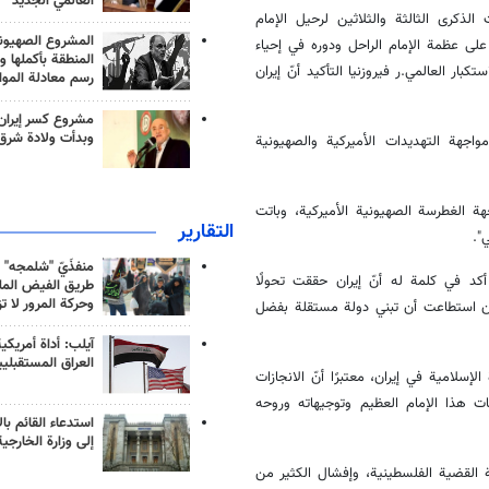
العالمي الجديد
ت الذكرى الثالثة والثلاثين لرحيل الإمام
المشروع الصهيو
لى عظمة الإمام الراحل ودوره في إحياء
المنطقة بأكملها و
ار العالمي.ر فيروزنيا التأكيد أنّ إيران
رسم معادلة الموا
مشروع كسر إيران
وبدأت ولادة شرق
اجهة التهديدات الأميركية والصهيونية
هة الغطرسة الصهيونية الأميركية، وباتت
التقارير
".
منفذَيّ "شلمجه" 
د في كلمة له أنّ إيران حققت تحولًا
طريق الفيض الملي
وحركة المرور لا ت
ايران استطاعت أن تبني دولة مستقلة بفضل
آيلب: أداة أمريكي
العراق المستقبلي
لإسلامية في إيران، معتبرًا أنّ الانجازات
ت هذا الإمام العظيم وتوجيهاته وروحه
استدعاء القائم بال
إلى وزارة الخارجية
 القضية الفلسطينية، وإفشال الكثير من