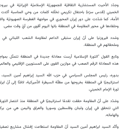
وجدّد الأحيت المستشارية الثقافيّة للجمهوريّة الإسلاميّة الإيرانيّة في بيرو
الخميني (قدس سرّه) باحتفال تكريمي تخلّله كلمات من وحي المناسبة أكدت ع
الأمة، كما شدّدت على دور إيران المحوري في مواجهة الغطرسة الصهيونيّة والاستكب
وحلفاءها في محور المقاومة في المنطقة باتوا اليوم أقوى من أيّ وقت مضى.
وشدد فيروزنيا على أنّ إيران ستبقى الداعم لمقاومة الشعب اللبناني في مو
وملحقاتهم في المنطقة.
وتابع القول "الثورة الإسلامية أرست معادلة جديدة في المنطقة تتمثّل بمواج
هذه المعادلة الرقم الصعب في موازين القوى على المستويين الإقليمي والعالمي
بدوره، رئيس المجلس السياسي في حزب الله السيد إبراهيم أمين السيد، أك
استراتيجيًا في المنطقة بخروجها من مظلّة السيطرة الأميركية، لافتًا إلى أنّ 
ثورة الإمام الخميني.
وشدّد على أنّ المقاومة حققت تقدمًا استراتيجيًا في المنطقة منذ انتصار الثورة ا
التي تتحقق في إيران ولبنان وفلسطين وسوريا والعراق واليمن هي من بركا
والهاماته.
وأكّد السيد ابراهيم أمين السيد أنّ المقاومة استطاعت إفشال مشاريع تصفية