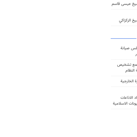
يخ عيسى قاسم
خ الزكزاكي
س صيانة
ر
ع تشخيص
النظام
ة الخارجية
د الاذاعات
يونات الاسلامية