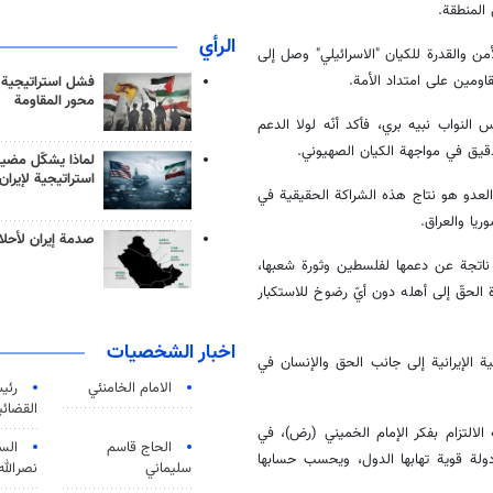
المنطقة.
الرأي
من والقدرة للكيان "الاسرائيلي" وصل إلى
اومين على امتداد الأمة.
فشل استراتيجية
محور المقاومة
لنواب نبيه بري، فأكد أنّه لولا الدعم
لدقيق في مواجهة الكيان الصهيوني.
لماذا يشكّل مضيق
استراتيجية لإيران
العدو هو نتاج هذه الشراكة الحقيقية في
يا والعراق.
صدمة إيران لأحلام
ن ناتجة عن دعمها لفلسطين وثورة شعبها،
 الحقّ إلى أهله دون أيّ رضوخ للاستكبار
اخبار الشخصيات
ة الإيرانية إلى جانب الحق والإنسان في
الامام الخامنئي
رئی
القضائی
الالتزام بفكر الإمام الخميني (رض)، في
الحاج قاسم
الس
دولة قوية تهابها الدول، ويحسب حسابها
سليماني
نصرالله