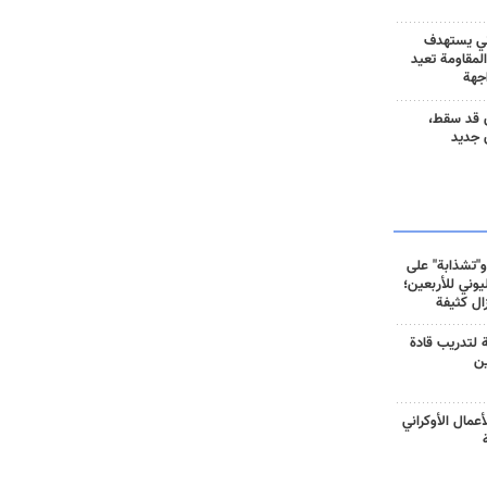
ني يستهدف
المقاومة تعيد
جهة
 قد سقط،
 جديد
و"تشذابة" على
وني للأربعين؛
زال كثيفة
ة لتدريب قادة
ين
أعمال الأوكراني