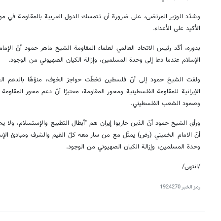
وشدّد الوزير المرتضى، على ضرورة أن تتمسك الدول العربية بالمقاومة في م
الأكيد على الأعداء.
بدوره، أكّد رئيس الاتحاد العالمي لعلماء المقاومة الشيخ ماهر حمود أنّ الإ
الإسلام عندما دعا إلى وحدة المسلمين، وإزالة الكيان الصهيوني من الوجود.
ولفت الشيخ حمود إلى أنّ فلسطين تخطّت حواجز الخوف، منوّهًا بالدعم الحق
الإيرانية للمقاومة الفلسطينية ومحور المقاومة، معتبرًا أنّ دعم محور المقاوم
وصمود الشعب الفلسطيني.
ورأى الشيخ حمود أنّ الذين حاربوا إيران هم "أبطال التطبيع والإستسلام، ولا يح
أنّ الامام الخميني (رض) يمثّل مع من سار معه كلّ القيم والشرف ومبادئ الإس
وحدة المسلمين، وإزالة الكيان الصهيوني من الوجود.
/انتهى/
رمز الخبر
1924270