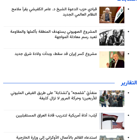
قيادي حزب الدعوة الشيخ د. عامر الكفيشي يقرأ ملامح
النظام العالمي الجديد
المشروع الصهيوني يستهدف المنطقة بأكملها والمقاومة
تعيد رسم معادلة المواجهة
مشروع كسر إيران قد سقط، وبدأت ولادة شرق جديد
التقارير
منفذَيّ "شلمجه" و"تشذابة" على طريق الفيض المليوني
للأربعين؛ وحركة المرور لا تزال كثيفة
آيلب: أداة أمريكية لتدريب قادة العراق المستقبليين
استدعاء القائم بالأعمال الأوكراني إلى وزارة الخارجية