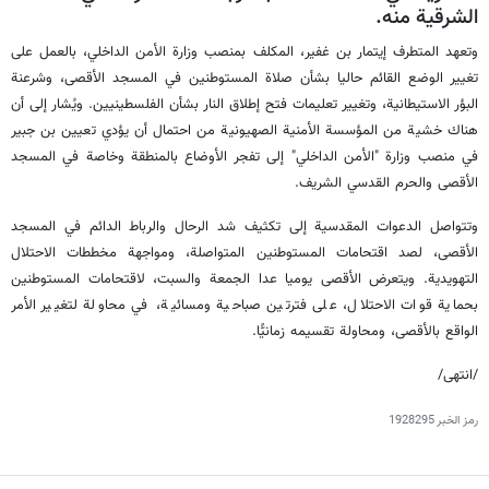
الشرقية منه.
وتعهد المتطرف إيتمار بن غفير، المكلف بمنصب وزارة الأمن الداخلي، بالعمل على
تغيير الوضع القائم حاليا بشأن صلاة المستوطنين في المسجد الأقصى، وشرعنة
البؤر الاستيطانية، وتغيير تعليمات فتح إطلاق النار بشأن الفلسطينيين. ويُشار إلى أن
هناك خشية من المؤسسة الأمنية الصهيونية من احتمال أن يؤدي تعيين بن جبير
في منصب وزارة "الأمن الداخلي" إلى تفجر الأوضاع بالمنطقة وخاصة في المسجد
الأقصى والحرم القدسي الشريف.
وتتواصل الدعوات المقدسية إلى تكثيف شد الرحال والرباط الدائم في المسجد
الأقصى، لصد اقتحامات المستوطنين المتواصلة، ومواجهة مخططات الاحتلال
التهويدية. ويتعرض الأقصى يوميا عدا الجمعة والسبت، لاقتحامات المستوطنين
بحماية قوات الاحتلال، على فترتين صباحية ومسائية، في محاولة لتغيير الأمر
الواقع بالأقصى، ومحاولة تقسيمه زمانيًّا.
/انتهی/
رمز الخبر
1928295