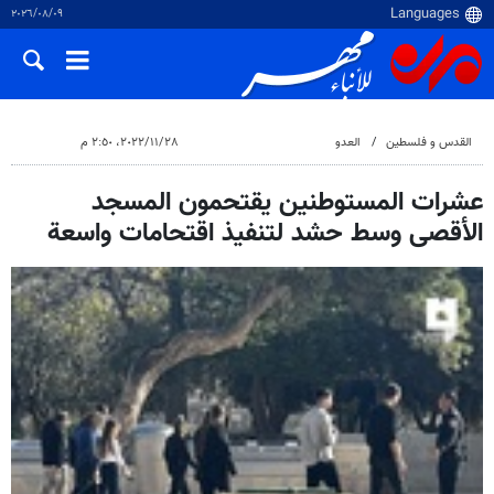
٠٩‏/٠٨‏/٢٠٢٦
القدس و فلسطین
العدو
٢٨‏/١١‏/٢٠٢٢، ٢:٥٠ م
عشرات المستوطنين يقتحمون المسجد
الأقصى وسط حشد لتنفيذ اقتحامات واسعة