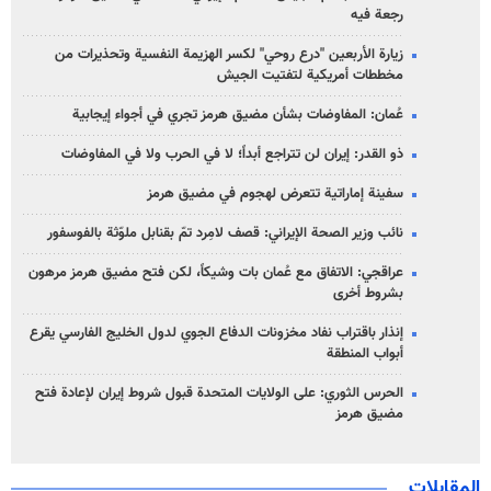
رجعة فيه
زيارة الأربعين "درع روحي" لكسر الهزيمة النفسية وتحذيرات من
مخططات أمريكية لتفتيت الجيش
عُمان: المفاوضات بشأن مضيق هرمز تجري في أجواء إيجابية
ذو القدر: إيران لن تتراجع أبداً؛ لا في الحرب ولا في المفاوضات
سفينة إماراتية تتعرض لهجوم في مضيق هرمز
نائب وزير الصحة الإيراني: قصف لامِرد تمّ بقنابل ملوّثة بالفوسفور
عراقجي: الاتفاق مع عُمان بات وشيكاً، لكن فتح مضيق هرمز مرهون
بشروط أخرى
إنذار باقتراب نفاد مخزونات الدفاع الجوي لدول الخليج الفارسي يقرع
أبواب المنطقة
الحرس الثوري: على الولايات المتحدة قبول شروط إيران لإعادة فتح
مضيق هرمز
المقابلات