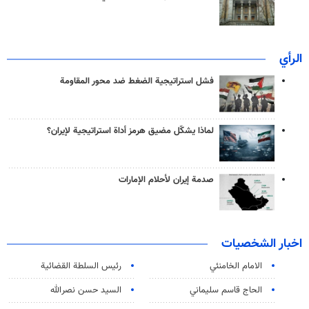
الرأي
فشل استراتيجية الضغط ضد محور المقاومة
لماذا يشكّل مضيق هرمز أداة استراتيجية لإيران؟
صدمة إيران لأحلام الإمارات
اخبار الشخصيات
الامام الخامنئي
رئیس السلطة القضائیة
الحاج قاسم سليماني
السيد حسن نصرالله