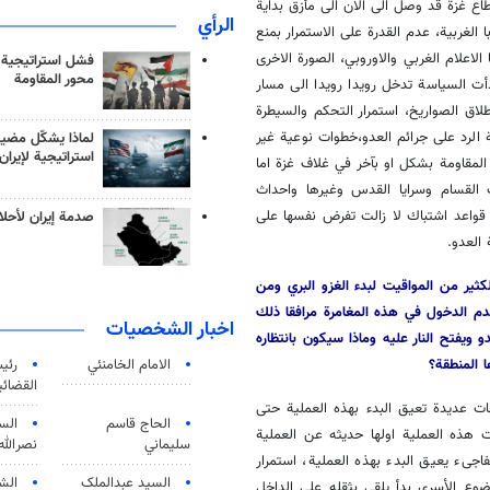
اع غزة قد وصل الى الان الى مأزق بداية
الرأي
لغربية، عدم القدرة على الاستمرار بمنع
الاعلام الغربي والاوروبي، الصورة الاخرى
فشل استراتيجية
محور المقاومة
أت السياسة تدخل رويدا رويدا الى مسار
إطلاق الصواريخ، استمرار التحكم والسيطرة
ة الرد على جرائم العدو،خطوات نوعية غير
لماذا يشكّل مضيق
استراتيجية لإيران
ن، استمرار وجود المقاومة بشكل او بآخر في غلاف غزة اما
القسام وسرايا القدس وغيرها واحداث
 قواعد اشتباك لا زالت تفرض نفسها على
صدمة إيران لأحلام
 العدو.
ثير من المواقيت لبدء الغزو البري ومن
دم الدخول في هذه المغامرة مرافقا ذلك
اخبار الشخصيات
ويفتح النار عليه وماذا سيكون بانتظاره
 المنطقة؟
الامام الخامنئي
رئی
القضائی
ات عديدة تعيق البدء بهذه العملية حتى
الحاج قاسم
الس
ات هذه العملية اولها حديثه عن العملية
سليماني
نصرالله
اجىء يعيق البدء بهذه العملية، استمرار
السید عبدالملک
الش
ضوع الأسرى بدأ يلقي بثقله على الداخل