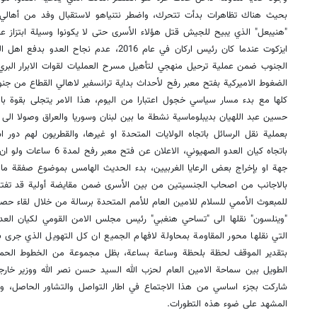
بحيث هناك تظاهرات بدأت تتحرك، واضطر نتنياهو لاستقبال وفد من أهالي
"هنيبعل" الذي يبيح للجيش قتل هؤلاء الأسرى حتى لا يكونوا وسيلة ابتزاز عل
ايزكوت عندما كان رئيس اركان في عام 2016، عدم 
الجنوب ضمن عملية ترحيل منهجي لتأهيل مسرح العمليات لقوات الابرار الب
الضغوط الاميركية بفتح معبر رفح لأحداث بداية ترانسفير لاهالي القطاع من ج
كلها مع بدء مسار سياسي خجول اعتبارا من اليوم، هذا الامر يتجلى بقوة بالحرك
حسين عبد اللهيان بديبلوماسية نشطة ما بين لبنان وسوريا والعراق وصولا الى ال
بعملية نقل الرسائل باتجاه الولايات المتحدة او غيرها، والقطريون لهم دور
باتجاه كيان العدو الصهيوني، ا
جهة او بإخراج بعض الرعايا الغربيين، بدء الحديث الهامس بموضوع صفقة ما
بالاجانب من اصحاب الجنسيتين من بين الأسرى ضمن مقايضة أولية قد تفتح اف
للمبعوث الأممي للسلام للامين العام للأمم المتحدة برسالة من خلال لقاء حصل
"وينلسون" نقلها الى "تساحي هنغبي" رئيس مجلس الامن القومي لكيان العدو
التي نقلها محور المقاومة بمحاولة لافهام الجميع ان كل التهويل الذي جرى به
بتقدير الموقف لحظة بلحظة وساعة بساعة، بظل مجموعة من الخطوط الحمرا
الطويل بين سماحة الامين العام لحزب الله السيد حسن نصر الله ووزير خارجي
شاركت بجزء اساسي من هذا الاجتماع في اطار التواصل والتشاور الحاصل، وال
المشهد على ضوء هذه التطورات.