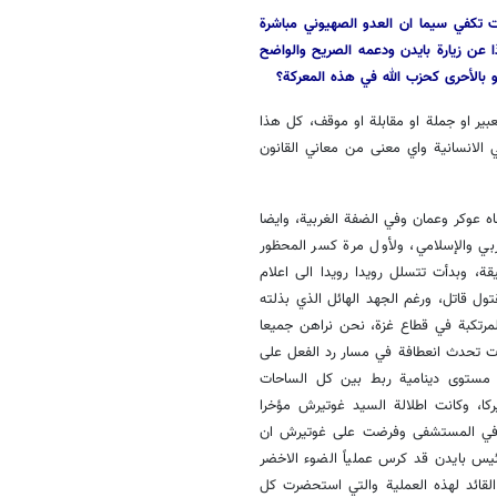
 تكفي سيما ان العدو الصهيوني مباشرة
 عن زيارة بايدن ودعمه الصريح والواضح
و بالأحرى كحزب الله في هذه المعركة؟
ير او جملة او مقابلة او موقف، كل هذا
الانسانية واي معنى من معاني القانون
ه عوكر وعمان وفي الضفة الغربية، وايضا
بي والإسلامي، ولأول مرة كسر المحظور
، وبدأت تتسلل رويدا رويدا الى اعلام
ول قاتل، ورغم الجهد الهائل الذي بذلته
مرتكبة في قطاع غزة، نحن نراهن جميعا
ات تحدث انعطافة في مسار رد الفعل على
ى مستوى دينامية ربط بين كل الساحات
ركا، وكانت اطلالة السيد غوتيرش مؤخرا
قة في المستشفى وفرضت على غوتيرش ان
ئيس بايدن قد كرس عملياً الضوء الاخضر
القائد لهذه العملية والتي استحضرت كل