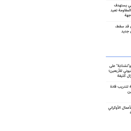
ني يستهدف
المقاومة تعيد
جهة
 قد سقط،
 جديد
و"تشذابة" على
وني للأربعين؛
زال كثيفة
ة لتدريب قادة
ين
أعمال الأوكراني