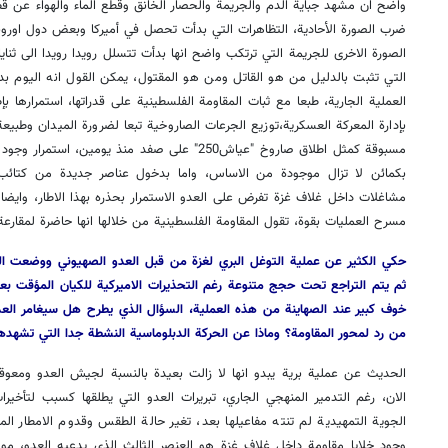
واضح ان مشهد جباية الدم والجريمة والحصار الخانق وقطع الماء والهواء عن قط
ضرب الصورة الأحادية، التظاهرات التي بدأت تحصل في أميركا وبعض دول اوروبا ا
الصورة الاخرى للجريمة التي ترتكب واضح انها بدأت تتسلل رويدا رويدا الى ثنايا 
التي تثبت بالدليل من هو القاتل ومن هو المقتول، يمكن القول انه اليوم بد
العملية الجارية، طبعا مع ثبات المقاومة الفلسطينية على قدراتها، استمرارها ب
بإدارة المعركة العسكرية،توزيع الجرعات الصاروخية تبعا لضرورة الميدان وطبيع
مسبوقة كمثل اطلاق صاروخ "عياش250" على صفد منذ يومي
بكمائن لا تزال موجودة من الاساس، واما بدخول عناصر جديدة من كتائب 
مشاغلات داخل غلاف غزة تفرض على العدو الاستمرار بحذره بهذا الاطار، وايضا
مسرح العمليات بقوة، تقول المقاومة الفلسطينية من خلالها انها حاضرة لمقارعة
حكي الكثير عن عملية التوغل البري لغزة من قبل العدو الصهيوني ووضعت الك
ثم يتم التراجع تحت حجج متنوعة رغم التحذيرات الاميركية للكيان المؤقت بع
خوف كبير عند الصهاينة من هذه العملية، السؤال الذي يطرح هل سيغامر العدو 
من رد لمحور المقاومة؟ وماذا عن الحركة الدبلوماسية النشطة جدا التي تشهدها
الحديث عن عملية برية يبدو انها لا زالت بعيدة بالنسبة لجيش العدو ومعوق
الان، رغم التدمير المنهجي الجاري، تبريرات العدو التي يطلقها كسبب لتأخير
الجوية التمهيدية لم تنته مفاعيلها بعد، تغير حالة الطقس وقدوم الامطار المف
وجود خلايا مقاومة داخل غلاف غزة هو العنصر الثالث الذي يدعيه العدو، مو