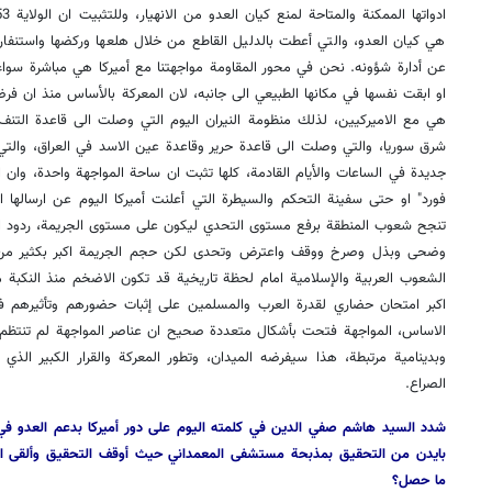
هي كيان العدو، والتي أعطت بالدليل القاطع من خلال هلعها وركضها واستنفار ام
عن أدارة شؤونه. نحن في محور المقاومة مواجهتنا مع أميركا هي مباشرة سوا
او ابقت نفسها في مكانها الطبيعي الى جانبه، لان المعركة بالأساس منذ ان 
هي مع الاميركيين، لذلك منظومة النيران اليوم التي وصلت الى قاعدة التن
شرق سوريا، والتي وصلت الى قاعدة حرير وقاعدة عين الاسد في العراق، والت
جديدة في الساعات والأيام القادمة، كلها تثبت ان ساحة المواجهة واحدة، وان العد
فورد" او حتى سفينة التحكم والسيطرة التي أعلنت أميركا اليوم عن ارسالها
تنجح شعوب المنطقة برفع مستوى التحدي ليكون على مستوى الجريمة، ردود الا
وضحى وبذل وصرخ ووقف واعترض وتحدى لكن حجم الجريمة اكبر بكثير من ا
الشعوب العربية والإسلامية امام لحظة تاريخية قد تكون الاضخم منذ النكب
اكبر امتحان حضاري لقدرة العرب والمسلمين على إثبات حضورهم وتأثيرهم في
الاساس، المواجهة فتحت بأشكال متعددة صحيح ان عناصر المواجهة لم تنتظم
وبدينامية مرتبطة، هذا سيفرضه الميدان، وتطور المعركة والقرار الكبير الذي
الصراع.
شدد السيد هاشم صفي الدين في كلمته اليوم على دور أميركا بدعم العدو في 
بايدن من التحقيق بمذبحة مستشفى المعمداني حيث أوقف التحقيق وألقى ال
ما حصل؟