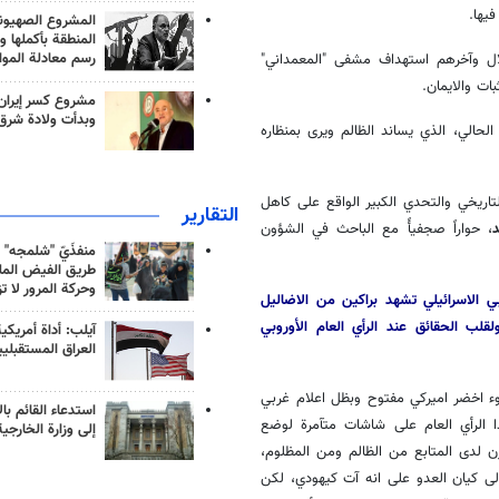
يها.
المشروع الصهيو
المنطقة بأكملها و
رسم معادلة الموا
تلال وآخرهم استهداف مشفى "المعمداني"
مشروع كسر إيران
وبدأت ولادة شرق
لحالي، الذي يساند الظالم ويرى بمنظاره
اريخي والتحدي الكبير الواقع على كاهل
التقارير
، حواراً صجفيأً مع الباحث في الشؤون
منفذَيّ "شلمجه" 
طريق الفيض الملي
وحركة المرور لا ت
بي الاسرائيلي تشهد براكين من الاضاليل
قلب الحقائق عند الرأي العام الأوروبي
آيلب: أداة أمريكي
العراق المستقبلي
ء اخضر اميركي مفتوح وبظل اعلام غربي
استدعاء القائم بال
ا الرأي العام على شاشات متآمرة لوضع
إلى وزارة الخارجية
 لدى المتابع من الظالم ومن المظلوم،
الى كيان العدو على انه آت كيهودي، لكن