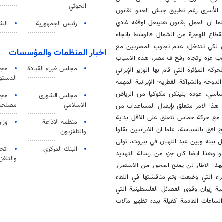
الحوثي
 الأسرى رغم تطبيق جيش العدو لقانون
ما ان العمل بقانون هنيبعل اوقفه غادي
رئيس الجمهورية
الشي
نجاح العدو بدفع اهل القطاع للهجرة من الشمال فالوسط باتجاه
ري لكي تتدخل، عدم تجاوب المصريين مع
اخبار المنظمات والمؤسسات
نوب غزة بإتجاه رفح ف مصر، هذه الاسباب
مجلس خبراء القيادة
مجل
ة المؤثرة التي قام بها الوزير الإيراني
الدستو
دوحة والشراكة القطرية- الإيرانية المهمة
 اساسي، عودة بلينكن مكوكيا من الرياض
مجلس الشورى
مجم
الاسلامي
مصلحة 
لاعلان عن فتح معبر رفح لمدة 6 ساعات ولو ان هذا الامر متعلق بإيصال المساعدات من
 مع حركة حماس تتعلق على الاقل بداية
منظمة الاذاعة
وزار
ق بالسياسة، علما ان الايرانيين نقلوا
والتلفزیون
 بينه وبين عبد اللهيان في بيروت، تولى
البنك المركزي
اتحا
 وهذا ايضا كان جزء من رسالة التهديد
والتلفز
ذا الاطار لن يمنع المحور من الاستمرار
ء التي وضعت وتم مناقشتها في اللقاء
ة إيران وقوى الفصائل الفلسطينية التي
ساعات القادمة كفيلة ببدء تظهير مآلات