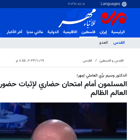
٠٨‏/٠٨‏/٢٠٢٦
الرئيسية
إيران
فلسطین
الاقلیمیة
الدولية
مالتي مدیا
آخر الأخبار
القدس
العدو
القدس و فلسطین
القدس
١٩‏/١٠‏/٢٠٢٣، ٨:٤٥ م
الدكتور وسيم بزٌي العاملي لِمِهر؛
المسلمون أمام امتحان حضاري لإثبات حضور
العالم الظالم