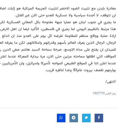
مغادرة بايدن مع تثبيت الضوء الاخضر لتثبيت الجريمة المرتكبة هو إثبات اضاف
لن تتوقف، لا أجندة سياسية ولا عسكرية للعدو حتى الان غير القتل.
ما يجري في جنوب لبنان هو عمليا جبهة مفتوحة بكل المعاني العسكرية لكن ل
هذا مرتبط بالتقييم اليومي لما يجري في فلسطين، الأكيد ايضا ان اهل الار
ارادة صلبة وواقع منتظم للمقاومة تفرضه كل يوم على العدو منذ ان اندلع " ط
الرجال، الرجال الذين يعرف العالم بأسهم وقدراتهم وامكاناتهم، لكن ما يعرفه ال
للميدان ان يفتح على مداه الاوسع، صرخة سماحة السيد هاشم صفي الدين رفضا
المواقف التي اطلقها سماحته مرتين حتى الان، مرة ببداية المعركة عندما اعلن 
عندما اعلن اننا في الموقع الطبيعي المواجه لأميركا واسرائيل، وان الأمريكيين خَب
بوارجهم تقصف بيروت عام83 وغدا لناظره قريب.
/انتهى/
رمز الخبر
1937773