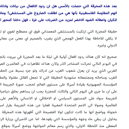
بعد هذه المحرقة التي حصلت بالأمس هل ان ردود الافعال من بيانات وادانات
اتهم المقاومة الفلسطينية بأنها هي من اطلقت الصاروخ على المستشفى؟ وماذا
للكيان واعطائه الضوء الاخضر لمزيد من الضربات على غزة ، فهل دخلنا كمحور ا
حقيقة المجزرة التي ارتكبت بالمستشفى المعمداني فوق اي مصطلح لغوي او تعب
لا يكفي للاحاطة بهذا الفعل الهمجي الذي يضرب بالصميم اي معنى من معاني 
الدولي وغيره.
صحيح انه كان هناك ردود افعال أولية في ليلة ما بعد المجزرة في بيروت باتجا
في اليوم التالي تحركت المشاعر اكثر وكان هناك تظاهرات في العالمين العر
الغربي الذي يريد ان يعزل شعوب الغرب عن ادراك ولو جزء بسيط من الحقيقة
الغرب وساحاته ومجتمعاته مشهدية الحقيقة التي لا تجعل القاتل مقتولا والمقت
المؤسسة الصهيونية بقيادة أميركا على مستوى العالم لحجب صورة الجريمة ال
على ان ما جرى في اليوم الثاني والثالث للمجزرة يجب ان يساهم بخلق دينامي
الجريمة سواء على المستوى السياسي او الاخلاقي او الانساني والأهم عل
العالمية وصولا الى الامم المتحدة المغيبة فعليا عن هذه الجريمة بقرار امي
خجولة وواضح انها ما كانت لتكون لولا الفضيحة التي أظهرتها هذه المحر
يحاول ان يبقي ماء وجهه والمؤسسة التي يقودها، اما عن الاميركي بزيارة الر
المعطى منذ اللحظة الاولى، والذي رسم معالم المواجهة ووضع أميركا بموقع 