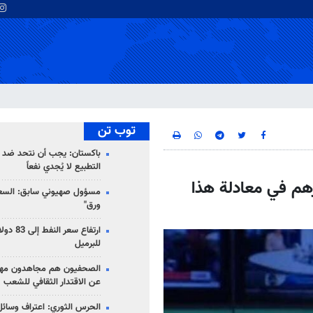
توب تن
باكستان: يجب أن نتحد ضد إ
التطبيع لا يُجدي نفعاً
هم في معادلة هذا
مسؤول صهيوني سابق: السعو
ورق"
للبرميل
الصحفيون هم مجاهدون مهمت
عن الاقتدار الثقافي للشعب
الحرس الثوري: اعتراف وسائل 