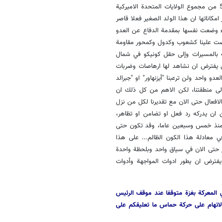
ادواتها الممكنة والمتاحة لمنع كيان العدو من الانهيار، وللتثبيت ان الولاية 53 من مجموع الولايات المتحدة الاميركية
كاناتها ان هذا الولد الصغير فعلا قاصر
ء وضعت نفسها بمقدمة الدفاع عن العدو
فرضت علينا كشعوب وكدول وكمحور مقاومة
ف بالمسيرات وإلى حقل كونيكو في شمال
ي يفترض ان نشاهد لها ارهاصات وضربات
و واحد ولن ترعبنا "أيزنهاور" او "جبرالد
 الى منطقتنا، لكن الاهم من كل ذلك ان
فعال حتى الان مع تقديرنا لكل من نزل
ن يدركه رد فعل او تضامن او تظاهر،
ة منذ خمس وسبعين عاما، وقد تكون حتى
 معادلة هذا الكون الظالم... على هذا
 حتى الان في سياق واحد وبلحظة واحدة
 يفترض ان يطور ادوات المواجهة وأدوات
المعركة بغزة متوقفا عند موقف الرئيس
اتهام على حركة حماس ما تعليقكم على