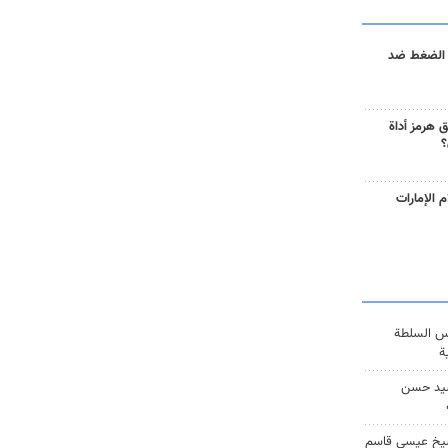
 الضغط ضد
 هرمز أداة
؟
 الإمارات
س السلطة
ة
يد حسن
يخ عيسى قاسم