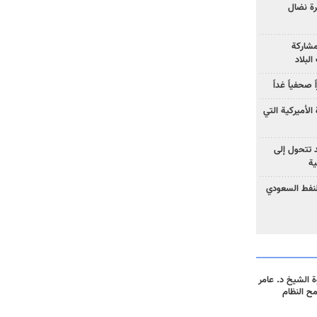
رة نضال
مشاركة
لبلاد
صحفياً غداً
الأميركية التي
د تتحول إلى
ية
نفط السعودي
 الشيخ د. عامر
مح النظام