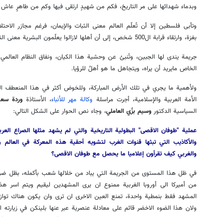
وبدماء شهدائها على مر التاريخ، فكم من شهيدٍ ارتقى فيها وكم من طاهرٍ عاش ف
وتأبى فلسطين إلا أن تُعلّم العالم معنى الثبات والإيمان، فرغم مجازر الاح
بغزة، وارتقاء قرابة ال500 شخص، إلى أن أهلها لازالوا يعلّمون البشرية معنى الثبات والايمان.
جريمة يندى لها الجبين، وتُنبئ عن وحشية هذا الكيان، ونفاق النظام العالمي ا
الخاص مايريد أن يراه، ويتجاهل ما هو أهلٌ للرؤيا.
ولأهمية ما يجري في تلك الأرض المباركة، وللخوض أكثر في هذا المنعطف الت
الأمة العربية والإسلامية، أجرت مراسلة
وكالة مهر للأنباء
، الأستاذة
وردة سعد
السياسية الدكتور
وسيم بزٌي العاملي
، وجاء نص الحوار على الشكل التالي:
عملية "طوفان الاقصى" البطولية التاريخية والتي لم يشهد مثلها الصراع العر
والأكاذيب التي تبثها قنوات الغرب لتشويه أحقية هذه المعركة في العالم ول
والغربي كيف تقرأون إعلاميا ما يحصل مع طوفان الاقصى؟
في ظل هذا المستوى من الجريمة التي يباد من خلالها شعب بأكمله، بظل ضو
من أميركا الى أوروبا الغربية ممنوع ان يرى المشهدين ليقيم ويتم اسر هذ
المشهد فقط بنمطية واحدة، تمنع العين الاخرى ان ترى وان يكون هناك توازن
ولان هذا الضوء الاخضر قائم على معادلة عنصرية عبر عنها بلينكن في زيارته 