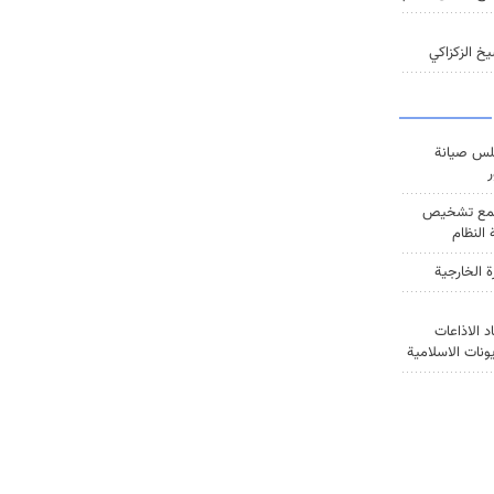
خ الزكزاكي
س صيانة
ر
ع تشخيص
النظام
ة الخارجية
د الاذاعات
يونات الاسلامية