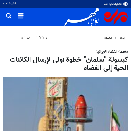
٠٩‏/٠٨‏/٢٠٢٦
إيران
العلوم
٠٧‏/١٢‏/٢٠٢٣، ٦:٤٥ م
منظمة الفضاء الإيرانية:
كبسولة "سلمان" خطوة أولى لإرسال الكائنات
الحية إلى الفضاء