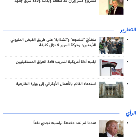
مشروع كسر إيران قد سقط، وبدأت ولادة شرق جديد
التقارير
منفذَيّ "شلمجه" و"تشذابة" على طريق الفيض المليوني
للأربعين؛ وحركة المرور لا تزال كثيفة
آيلب: أداة أمريكية لتدريب قادة العراق المستقبليين
استدعاء القائم بالأعمال الأوكراني إلى وزارة الخارجية
الرأي
عندما لم تعد «خدعة ترامب» تجدي نفعاً