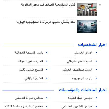
فشل استراتيجية الضغط ضد محور المقاومة
لماذا يشكّل مضيق هرمز أداة استراتيجية لإيران؟
اخبار الشخصيات
الامام الخامنئي
رئیس السلطة القضائیة
الحاج قاسم سليماني
السيد حسن نصرالله
السید عبدالملک الحوثي
الشيخ عيسى قاسم
رئيس الجمهورية
الشيخ الزكزاكي
اخبار المنظمات والمؤسسات
مجلس خبراء القيادة
مجلس صيانة الدستور
مجلس الشورى الاسلامي
مجمع تشخيص مصلحة النظام