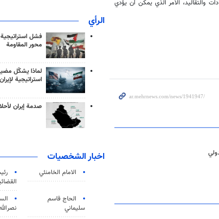
دات والتقاليد، الأمر الذي يمكن أن يؤدي
الرأي
فشل استراتيجية
محور المقاومة
لماذا يشكّل مضيق
استراتيجية لإيران
صدمة إيران لأحلام
ولي
اخبار الشخصيات
الامام الخامنئي
رئی
القضائی
الحاج قاسم
الس
سليماني
نصرالله