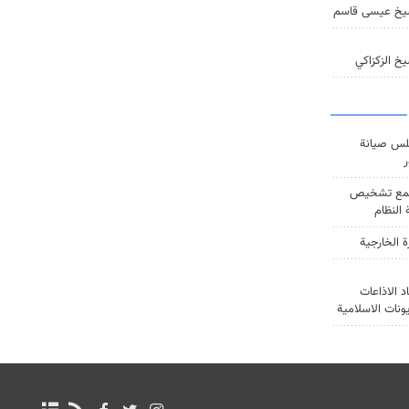
يخ عيسى قاسم
خ الزكزاكي
س صيانة
ر
ع تشخيص
النظام
ة الخارجية
د الاذاعات
يونات الاسلامية