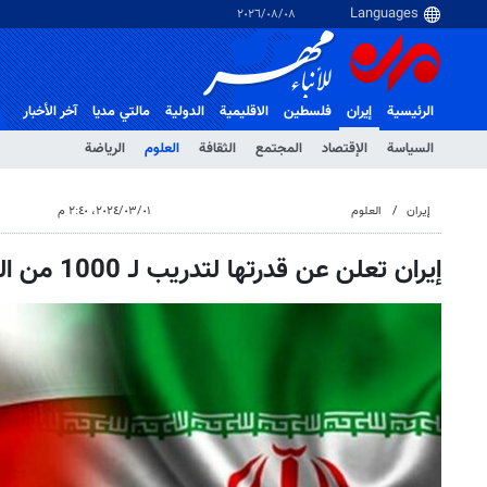
٠٨‏/٠٨‏/٢٠٢٦
الرئيسية
إيران
فلسطین
الاقلیمیة
الدولية
مالتي مدیا
آخر الأخبار
السياسة
الإقتصاد
المجتمع
الثقافة
العلوم
الرياضة
إيران
العلوم
٠١‏/٠٣‏/٢٠٢٤، ٢:٤٠ م
إيران تعلن عن قدرتها لتدريب لـ 1000 من القوى العاملة العمانية