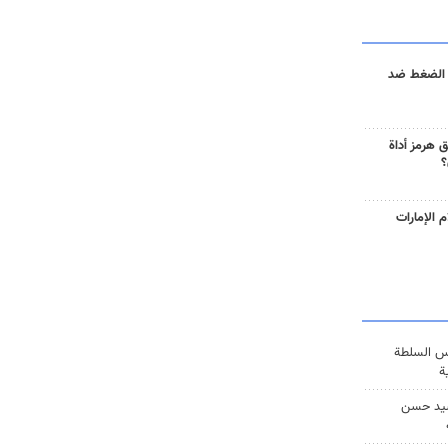
 الضغط ضد
 هرمز أداة
؟
 الإمارات
س السلطة
ة
يد حسن