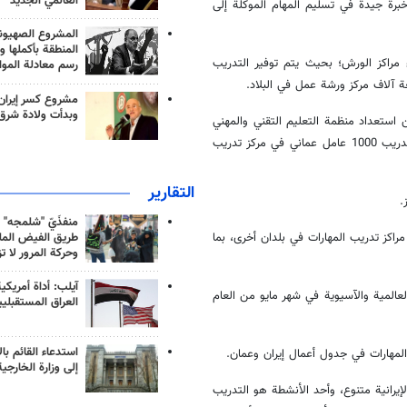
العالمي الجديد
رة جيدة في تسليم المهام الموكلة إلى
المشروع الصهيو
المنطقة بأكملها و
 مراكز الورش؛ بحيث يتم توفير التدريب
رسم معادلة الموا
 آلاف مركز ورشة عمل في البلاد.
مشروع كسر إيران
وبدأت ولادة شرق
 استعداد منظمة التعليم التقني والمهني
الإيرانية لإرسال مدرب تدريب إلى عمان وقال: في المقابل هناك قدرة على التدريب 1000 عامل عماني في مركز تدريب
التقارير
منفذَيّ "شلمجه" 
طريق الفيض الملي
مراكز تدريب المهارات في بلدان أخرى، بما
وحركة المرور لا ت
آيلب: أداة أمريكي
لعالمية والآسيوية في شهر مايو من العام
العراق المستقبلي
استدعاء القائم بال
لمهارات في جدول أعمال إيران وعمان.
إلى وزارة الخارجية
يرانية متنوع، وأحد الأنشطة هو التدريب