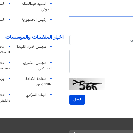
السید عبدالملک
الش
الحوثي
رئيس الجمهورية
الشي
اخبار المنظمات والمؤسسات
مجلس خبراء القيادة
مجل
الدستو
مجلس الشورى
مجم
الاسلامي
مصلحة 
منظمة الاذاعة
وزار
والتلفزیون
البنك المركزي
اتحا
ارسل
والتلفز