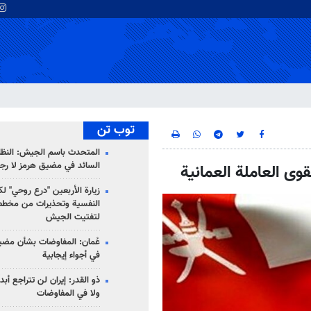
توب تن
المتحدث باسم الجيش: النظام 
السائد في مضيق هرمز لا رج
زيارة الأربعين "درع روحي" لك
النفسية وتحذيرات من مخطط
لتفتيت الجيش
عُمان: المفاوضات بشأن مضي
في أجواء إيجابية
ذو القدر: إيران لن تتراجع أبدا
ولا في المفاوضات