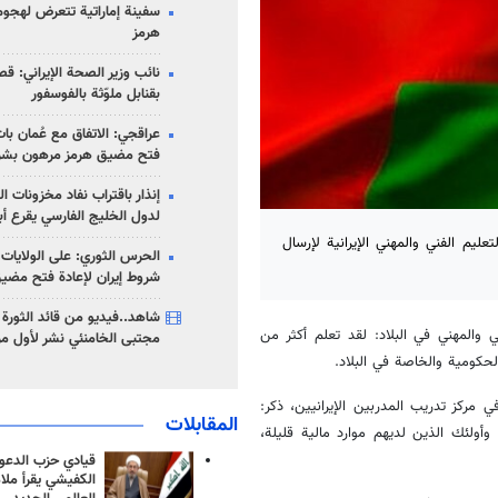
سفينة إماراتية تتعرض لهج
هرمز
نائب وزير الصحة الإيراني: قصف
بقنابل ملوّثة بالفوسفور
عراقجي: الاتفاق مع عُمان با
فتح مضيق هرمز مرهون بشر
إنذار باقتراب نفاد مخزونات ا
لدول الخليج الفارسي يقرع أب
عليم الفني والمهني الإيرانية لإرسال
الحرس الثوري: على الولايات
شروط إيران لإعادة فتح مضي
شاهد..فيديو من قائد الثورة آ
 والمهني في البلاد: لقد تعلم أكثر من
مجتبى الخامنئي نشر لأول مر
مركز تدريب المدربين الإيرانيين، ذكر:
المقابلات
لطلاب وأولئك الذين لديهم موارد مالية قليلة،
قيادي حزب الدعوة
الكفيشي يقرأ ملا