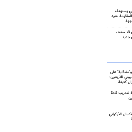
ني يستهدف
المقاومة تعيد
جهة
 قد سقط،
 جديد
و"تشذابة" على
وني للأربعين؛
زال كثيفة
ة لتدريب قادة
ين
أعمال الأوكراني