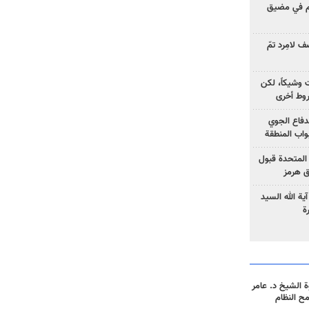
وم في مضيق
 لامِرد تمّ
ت وشيكاً، لكن
وط أخرى
لدفاع الجوي
واب المنطقة
 المتحدة قبول
ق هرمز
ية الله السيد
ة
 الشيخ د. عامر
مح النظام