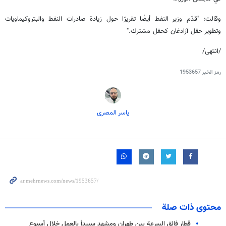
وقالت: "قدّم وزير النفط أيضًا تقريرًا حول زيادة صادرات النفط والبتروكيماويات
وتطوير حقل آزادغان كحقل مشترك."
/انتهى/
رمز الخبر
1953657
یاسر المصری
محتوى ذات صلة
قطار فائق السرعة بين طهران ومشهد سيبدأ بالعمل خلال أسبوع