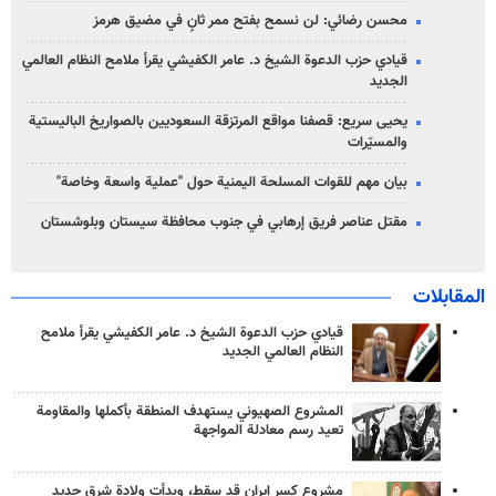
محسن رضائي: لن نسمح بفتح ممر ثانٍ في مضيق هرمز
قيادي حزب الدعوة الشيخ د. عامر الكفيشي يقرأ ملامح النظام العالمي
الجديد
يحيى سريع: قصفنا مواقع المرتزقة السعوديين بالصواريخ الباليستية
والمسيّرات
بيان مهم للقوات المسلحة اليمنية حول "عملية واسعة وخاصة"
مقتل عناصر فريق إرهابي في جنوب محافظة سيستان وبلوشستان
المقابلات
قيادي حزب الدعوة الشيخ د. عامر الكفيشي يقرأ ملامح
النظام العالمي الجديد
المشروع الصهيوني يستهدف المنطقة بأكملها والمقاومة
تعيد رسم معادلة المواجهة
مشروع كسر إيران قد سقط، وبدأت ولادة شرق جديد