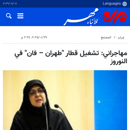
٠٧‏/٠٨‏/٢٠٢٦
إيران
المجتمع
٢٩‏/٠١‏/٢٠٢٥، ٢:٢٤ م
مهاجراني: تشغيل قطار "طهران – فان" في
النوروز