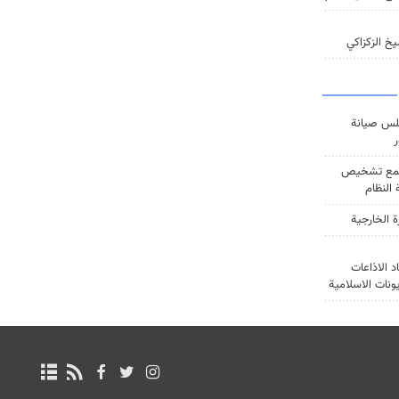
خ الزكزاكي
س صيانة
ر
ع تشخيص
النظام
ة الخارجية
د الاذاعات
يونات الاسلامية