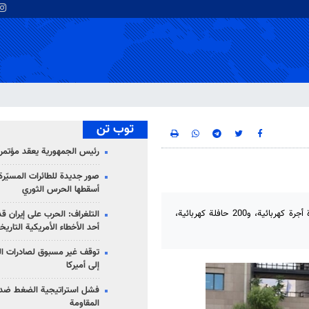
توب تن
رئيس الجمهورية يعقد مؤتمراً 
صور جديدة للطائرات المسيّرة 
أسقطها الحرس الثوري
صباح اليوم، بحضور رئيس الجمهورية وعمدة طهران، تم إدخال 1700 سيارة أجرة كهربائية، و200 حافلة كهربائية،
التلغراف: الحرب على إيران ق
أحد الأخطاء الأمريكية التاريخ
توقف غير مسبوق لصادرات ال
إلى أميركا
فشل استراتيجية الضغط ضد
المقاومة