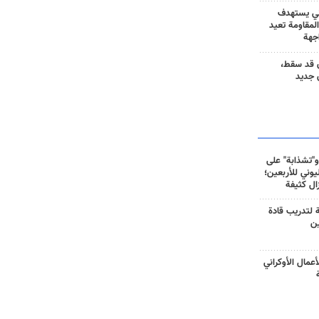
ني يستهدف
المقاومة تعيد
جهة
 قد سقط،
 جديد
و"تشذابة" على
وني للأربعين؛
زال كثيفة
ة لتدريب قادة
ين
أعمال الأوكراني