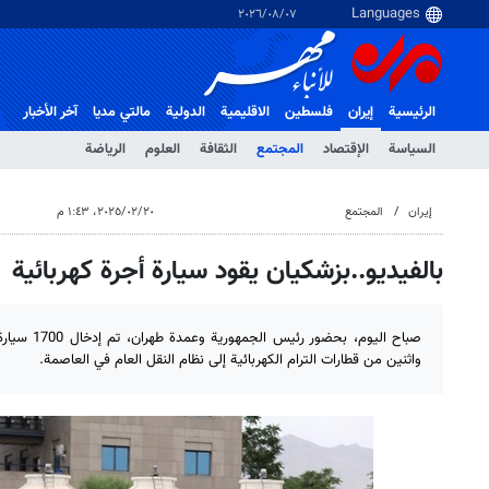
٠٧‏/٠٨‏/٢٠٢٦
الرئيسية
إيران
فلسطین
الاقلیمیة
الدولية
مالتي مدیا
آخر الأخبار
السياسة
الإقتصاد
المجتمع
الثقافة
العلوم
الرياضة
إيران
المجتمع
٢٠‏/٠٢‏/٢٠٢٥، ١:٤٣ م
بالفيديو..بزشكيان يقود سيارة أجرة كهربائية
واثنين من قطارات الترام الكهربائية إلى نظام النقل العام في العاصمة.