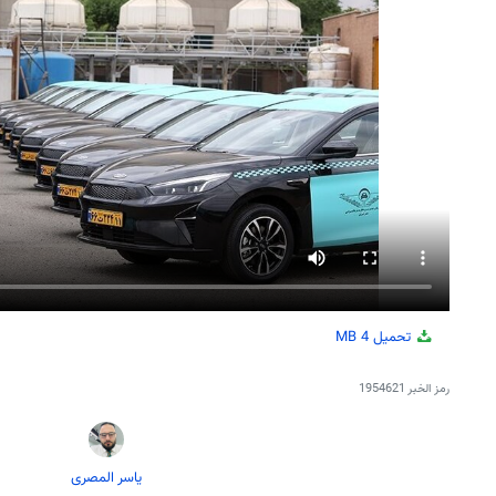
تحميل
4 MB
رمز الخبر
1954621
یاسر المصری