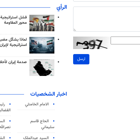
الرأي
فشل استراتيجية
محور المقاومة
لماذا يشكّل مضيق
استراتيجية لإيران
ارسل
صدمة إيران لأحلام
اخبار الشخصيات
الامام الخامنئي
رئی
القضائی
الحاج قاسم
الس
سليماني
نصرالله
السید عبدالملک
الش