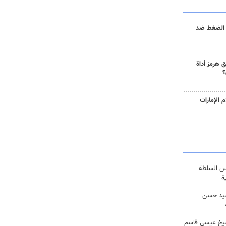
 الضغط ضد
 هرمز أداة
؟
 الإمارات
س السلطة
ة
يد حسن
يخ عيسى قاسم