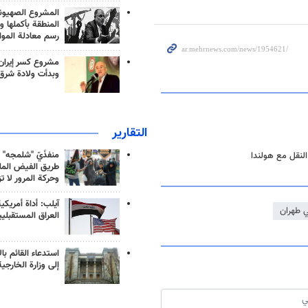
المشروع الصهيو
المنطقة بأكملها و
رسم معادلة الموا
مشروع كسر إيران
وبدأت ولادة شرق
التقارير
منفذَيّ "شلمجه" 
النقل مع هولندا
طريق الفيض الملي
وحركة المرور لا ت
آيلب: أداة أمريكي
ي طهران
العراق المستقبلي
استدعاء القائم بال
إلى وزارة الخارجية