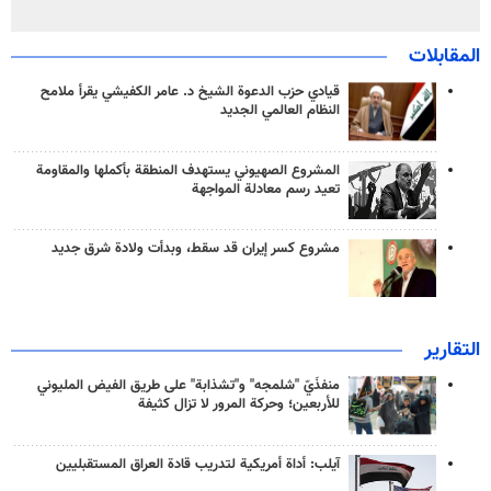
المقابلات
قيادي حزب الدعوة الشيخ د. عامر الكفيشي يقرأ ملامح
النظام العالمي الجديد
المشروع الصهيوني يستهدف المنطقة بأكملها والمقاومة
تعيد رسم معادلة المواجهة
مشروع كسر إيران قد سقط، وبدأت ولادة شرق جديد
التقارير
منفذَيّ "شلمجه" و"تشذابة" على طريق الفيض المليوني
للأربعين؛ وحركة المرور لا تزال كثيفة
آيلب: أداة أمريكية لتدريب قادة العراق المستقبليين