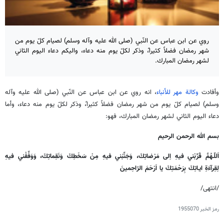
روي عن ابن عباس عن النّبي (صلى الله عليه وآله وسلم) لصيام كلّ يوم من
شهر رمضان فضلاً كثيرا،ً وذكر لكلّ يوم منه دعاء، واليكم دعاء اليوم الثاني
لشهر رمضان المبارك.
وأفادت
وكالة مهر للأنباء
، انه روي عن ابن عباس عن النّبي (صلى الله عليه وآله
وسلم) لصيام كلّ يوم من شهر رمضان فضلاً كثيرا،ً وذكر لكلّ يوم منه دعاء، وأما
دعاء اليوم الثاني لشهر رمضان المبارك، فهو:
بسم الله الرحمن الرحیم
اَللّـهُمَّ قَرِّبْني فيهِ اِلى مَرْضاتِكَ، وَجَنِّبْني فيهِ مِنْ سَخَطِكَ وَنَقِماتِكَ، وَوَفِّقْني فيهِ
لِقِرآءَةِ ايـاتِكَ بِرَحْمَتِكَ يا اَرْحَمَ الرّاحِمينَ
/انتهى/
رمز الخبر
1955070