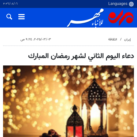
٠٦‏/٠٨‏/٢٠٢٦
إيران
الثقافة
٠٣‏/٠٣‏/٢٠٢٥، ٩:٢٤ ص
دعاء اليوم الثاني لشهر رمضان المبارك