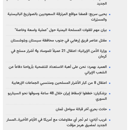
الجديد
يحيى سريع: قصفنا مواقع المرتزقة السعوديين بالصواريخ الباليستية
والمسيّرات
بيان مهم للقوات المسلحة اليمنية حول "عملية واسعة وخاصة"
مقتل عناصر فريق إرهابي في جنوب محافظة سيستان وبلوشستان
وزارة الأمن الإيرانية: اعتقال 21 عميلاً للموساد و4 أشرار مسلح في
كرمان
العميد بهمرد: نحن على أهبة الاستعداد للتضحية بأرواحنا دفاعاً عن
الشعب الإيراني
اعتقال 8 من كبار الأشرار المسلحين ومنتسبي الجماعات الإرهابية
بزشكيان: خططوا لإسقاط إيران خلال 48 ساعة وسوقها نحو السيناريو
السوري
حادث بحري آخر قبالة سواحل عُمان
غريب آبادي: لم نُجرِ أي مفاوضات مع أمريكا في الأيام الأخيرة..المسار
الجديد لمضيق هرمز مؤقت