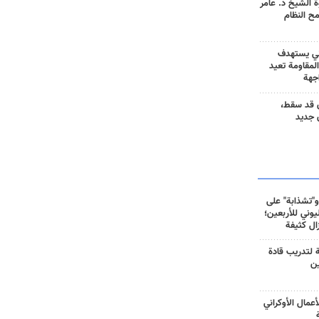
 الشيخ د. عامر
مح النظام
ني يستهدف
المقاومة تعيد
جهة
 قد سقط،
 جديد
و"تشذابة" على
وني للأربعين؛
زال كثيفة
ة لتدريب قادة
ين
أعمال الأوكراني