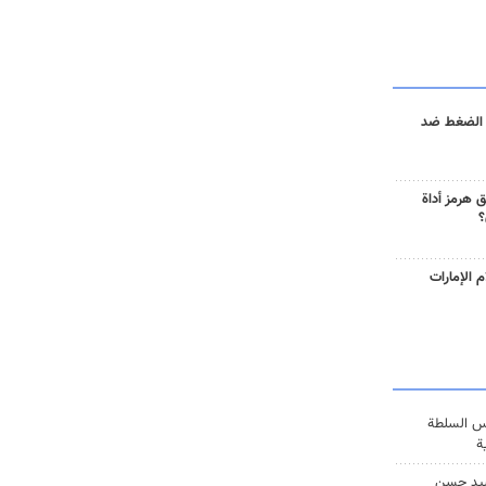
 الضغط ضد
 هرمز أداة
؟
 الإمارات
س السلطة
ة
يد حسن