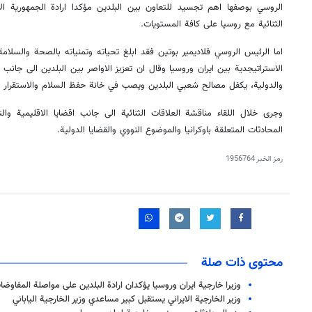
الروسي بوصفها اهم تجسيد للتعاون بين البلدين مؤكدا ارادة الجمهورية الاسل
الثنائية مع روسيا على كافة المستويات.
اما الرئيس الروسي فلاديمير بوتين فقد ابلغ تحياته وتمنياته بالصحة والسلامة
الاستراتيجدية بين ايران وروسيا وقال ان تعزيز الاواصر بين البلدين الى جانب 
والدولية، يكفل مصالح شعبي البلدين ويصب في خانة حفظ السلام والاستقرار وت
وجرى خلال اللقاء مناقشة العلاقات الثنائية الى جانب اقضايا الاقليمية و
المحادثات المتعلقة باوكرانيا والموضوع النووي والقضايا الدولية.
رمز الخبر
1956764
محتوى ذات صلة
وزيرا خارجية ايران وروسيا یؤکدان ارادة البلدین على مواصلة المفاوضا
وزير الخارجية الايراني يستقبل كبير مساعدي وزير الخارجية الياباني