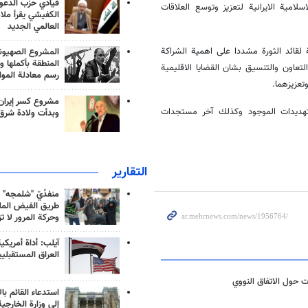
قيادي حزب الدعوة
امية الايرانية لتعزيز وتوسع العلاقات
الكفيشي يقرأ ملا
العالمي الجديد
 لقائد الثورة مشددا على اهمية الشراكة
المشروع الصهيو
المنطقة بأكملها و
التعاون والتنسيق بشان القضايا الاقليمية
رسم معادلة الموا
عزيزهما.
مشروع كسر إيران
التهديدات الموجود وكذلك آخر مستجدات
وبدأت ولادة شرق
التقارير
منفذَيّ "شلمجه" 
طريق الفيض الملي
وحركة المرور لا ت
آيلب: أداة أمريكي
العراق المستقبلي
ت حول الاتفاق النووي
استدعاء القائم بال
إلى وزارة الخارجية