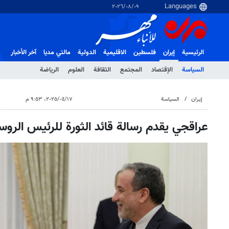
٠٩‏/٠٨‏/٢٠٢٦
الرئيسية
إيران
فلسطین
الاقلیمیة
الدولية
مالتي مدیا
آخر الأخبار
السياسة
الإقتصاد
المجتمع
الثقافة
العلوم
الرياضة
إيران
السياسة
١٧‏/٠٤‏/٢٠٢٥، ٩:٥٣ م
عراقجي يقدم رسالة قائد الثورة للرئيس الرو