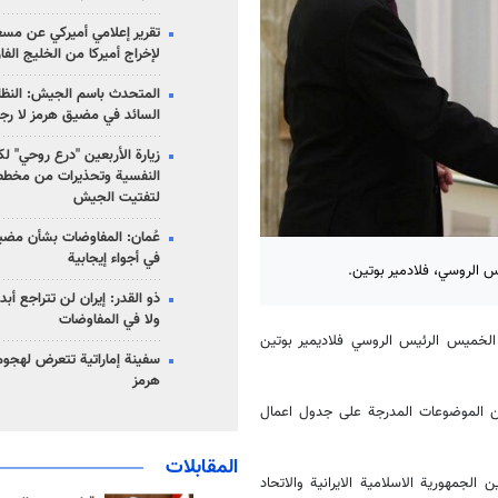
تقرير إعلامي أميركي عن مسع
لإخراج أميركا من الخليج الف
المتحدث باسم الجيش: النظام 
السائد في مضيق هرمز لا رج
زيارة الأربعين "درع روحي" لك
النفسية وتحذيرات من مخطط
لتفتيت الجيش
عُمان: المفاوضات بشأن مضي
في أجواء إيجابية
يس الروسي، فلادمير بوتين.
ذو القدر: إيران لن تتراجع أبدا
ولا في المفاوضات
الخميس الرئيس الروسي فلاديمير بوتين
سفينة إماراتية تتعرض لهج
هرمز
من الموضوعات المدرجة على جدول اعمال
المقابلات
لجمهورية الاسلامية الايرانية والاتحاد