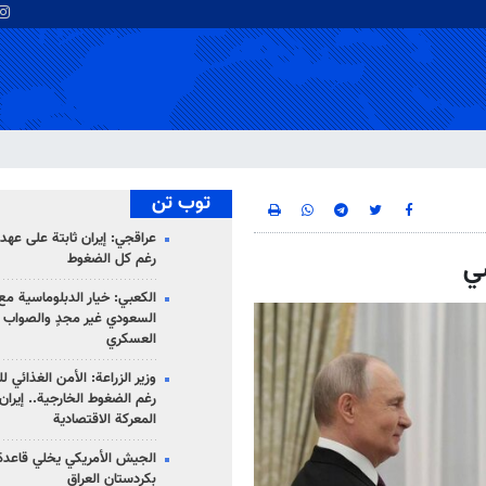
توب تن
عراقجي: إيران ثابتة على عهده
رغم كل الضغوط
سي
الكعبي: خيار الدبلوماسية مع 
السعودي غير مجدٍ والصواب ه
العسكري
وزير الزراعة: الأمن الغذائي ل
رغم الضغوط الخارجية.. إيران
المعركة الاقتصادية
الجيش الأمريكي يخلي قاعدة 
بكردستان العراق