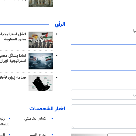
الرأي
ا
فشل استراتيجية
محور المقاومة
لماذا يشكّل مضيق
استراتيجية لإيران
صدمة إيران لأحلام
اخبار الشخصيات
الامام الخامنئي
رئی
القضائی
الحاج قاسم
الس