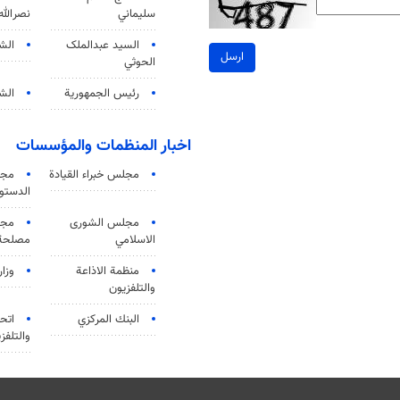
سليماني
نصرالله
السید عبدالملک
الش
ارسل
الحوثي
رئيس الجمهورية
الشي
اخبار المنظمات والمؤسسات
مجلس خبراء القيادة
مجل
الدستو
مجلس الشورى
مجم
الاسلامي
مصلحة 
منظمة الاذاعة
وزار
والتلفزیون
البنك المركزي
اتحا
والتلفز