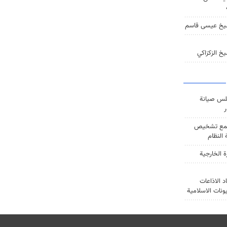
يخ عيسى قاسم
خ الزكزاكي
س صيانة
ر
ع تشخيص
النظام
ة الخارجية
د الاذاعات
يونات الاسلامية