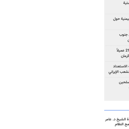
تية
يمنية حول
 جنوب
وزارة الأمن الإيرانية: اعتقال 21 عميلاً
الاستعداد
لشعب الإيراني
المسلحين
 الشيخ د. عامر
مح النظام