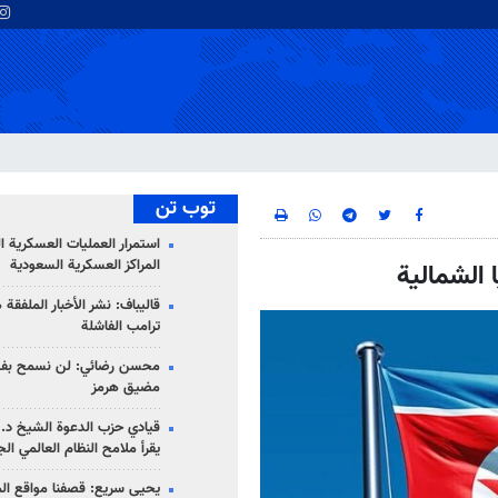
توب تن
استمرار العمليات العسكرية ا
المراكز العسكرية السعودية
ا الشمالية
قاليباف: نشر الأخبار الملفقة
ترامب الفاشلة
محسن رضائي: لن نسمح بفتح
مضيق هرمز
قيادي حزب الدعوة الشيخ د. 
يقرأ ملامح النظام العالمي ال
يحيى سريع: قصفنا مواقع الم