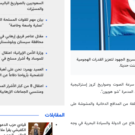
السعوديين بالصواريخ الباليس
والمسيّرات
بيان مهم للقوات المسلحة ال
"عملية واسعة وخاصة"
مقتل عناصر فريق إرهابي في
محافظة سيستان وبلوشستان
للموساد و4 أشرار مسلح في كرمان
بتسريع الجهود لتعزيز القدرات الهجومية
نت حديثا.
العميد بهمرد: نحن على أهبة 
للتضحية بأرواحنا دفاعاً عن ا
 سرعة الصوت وصواريخ كروز إستراتيجية
اعتقال 8 من كبار الأشرار 
المدمرة "شو هويون".
ومنتسبي الجماعات الإرهابية
تلفة من المدافع الدخانية والمشوشة على
المقابلات
فاع عن الدولة والسيادة البحرية في وجه
قيادي حزب الدعوة
الكفيشي يقرأ ملا