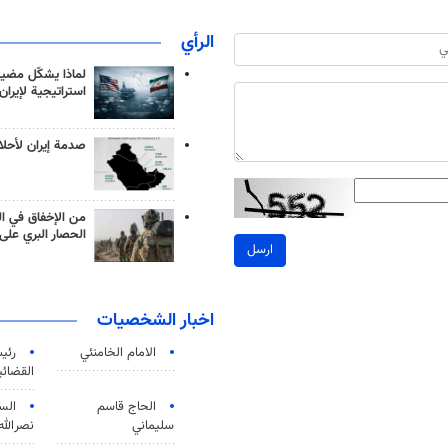
الرأي
لماذا يشكّل مضيق
استراتيجية لإيران
صدمة إيران لأحلام
من الإخفاق في ال
الحصار البري على 
ارسل
اخبار الشخصيات
الامام الخامنئي
رئی
القضائی
الحاج قاسم
الس
سليماني
نصرالله