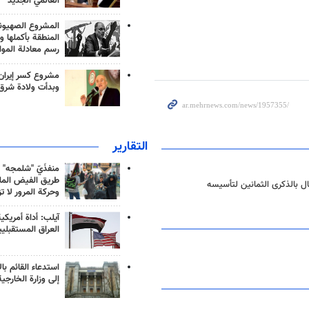
العالمي الجديد
المشروع الصهيو
المنطقة بأكملها و
رسم معادلة الموا
مشروع كسر إيران
وبدأت ولادة شرق
التقارير
منفذَيّ "شلمجه" 
طريق الفيض الملي
ل بالذكرى الثمانين لتأسيسه
وحركة المرور لا ت
آيلب: أداة أمريكي
العراق المستقبلي
استدعاء القائم بال
إلى وزارة الخارجية