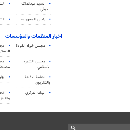
السید عبدالملک
الش
الحوثي
رئيس الجمهورية
الشي
اخبار المنظمات والمؤسسات
مجلس خبراء القيادة
مجل
الدستو
مجلس الشورى
مجم
الاسلامي
مصلحة 
منظمة الاذاعة
وزار
والتلفزیون
البنك المركزي
اتحا
والتلفز