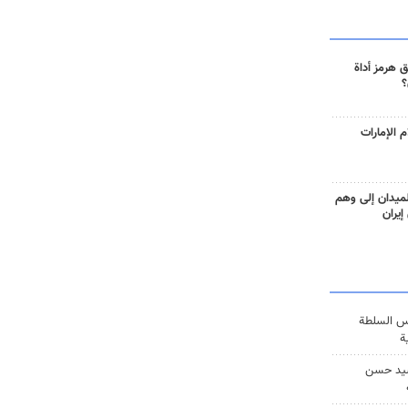
 هرمز أداة
؟
 الإمارات
ميدان إلى وهم
إيران
س السلطة
ة
يد حسن