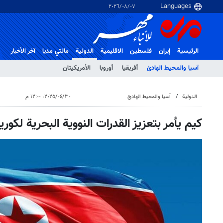
٠٧‏/٠٨‏/٢٠٢٦
الرئيسية
إيران
فلسطین
الاقلیمیة
الدولية
مالتي مدیا
آخر الأخبار
آسيا والمحيط الهادئ
أفريقيا
أوروبا
الأمريكيتان
الدولية
آسيا والمحيط الهادئ
٣٠‏/٠٤‏/٢٠٢٥، ١٢:٠٠ م
كيم يأمر بتعزيز القدرات النووية البحرية لكوري