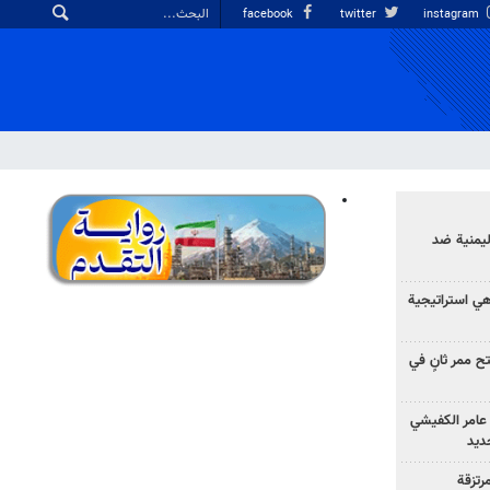
facebook
twitter
instagram
ليمنية ضد
 هي استراتيجية
 ممر ثانٍ في
عامر الكفيشي
جديد
رتزقة