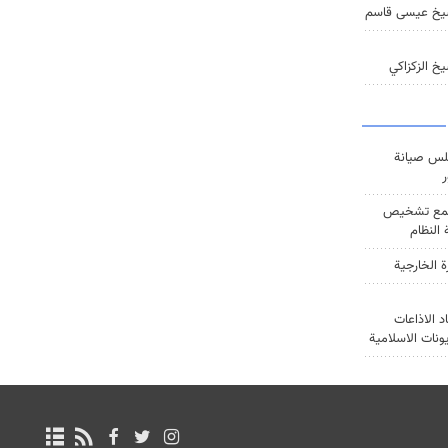
يخ عيسى قاسم
خ الزكزاكي
س صيانة
ر
ع تشخيص
النظام
ة الخارجية
د الاذاعات
يونات الاسلامية