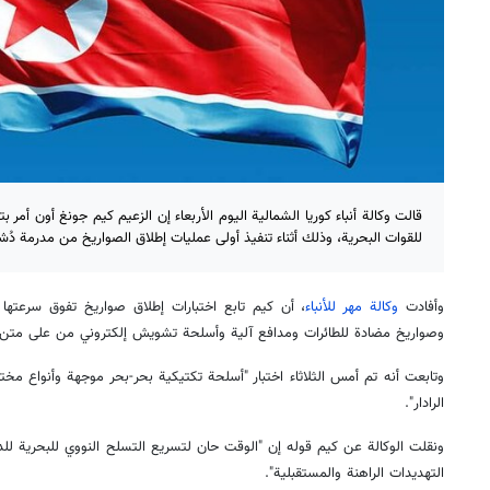
قالت وكالة أنباء كوريا الشمالية اليوم الأربعاء إن الزعيم كيم جونغ أون أمر 
للقوات البحرية، وذلك أثناء تنفيذ أولى عمليات إطلاق الصواريخ من مدرمة دُش
وأفادت
وكالة مهر للأنباء
، أن كيم تابع اختبارات إطلاق صواريخ تفوق سرعتها
وصواريخ مضادة للطائرات ومدافع آلية وأسلحة تشويش إلكتروني من على متن 
وتابعت أنه تم أمس الثلاثاء اختبار "أسلحة تكتيكية بحر-بحر موجهة وأنواع مخ
الرادار".
ونقلت الوكالة عن كيم قوله إن "الوقت حان لتسريع التسلح النووي للبحرية للد
التهديدات الراهنة والمستقبلية".