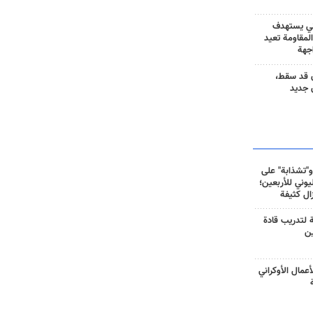
ني يستهدف
المقاومة تعيد
جهة
 قد سقط،
 جديد
و"تشذابة" على
وني للأربعين؛
زال كثيفة
ة لتدريب قادة
ين
أعمال الأوكراني