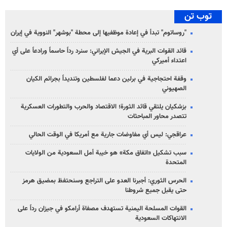
توب تن
"روساتوم" تبدأ في إعادة موظفيها إلى محطة "بوشهر" النووية في إيران
قائد القوات البرية في الجيش الإيراني: سنرد رداً حاسماً ورادعاً على أي
اعتداء أميركي
وقفة احتجاجية في برلين دعما لفلسطين وتنديداً بجرائم الكيان
الصهیوني
بزشكيان يلتقي قائد الثورة؛ الاقتصاد والحرب والتطورات العسكرية
تتصدر محاور المباحثات
عراقجي: ليس أي مفاوضات جارية مع أمريكا في الوقت الحالي
سبب تشكيل «اتفاق مكة» هو خيبة أمل السعودية من الولايات
المتحدة
الحرس الثوري: أجبرنا العدو على التراجع وسنحتفظ بمضيق هرمز
حتى يقبل جميع شروطنا
القوات المسلحة اليمنية تستهدف مصفاة أرامكو في جيزان رداً على
الانتهاكات السعودية