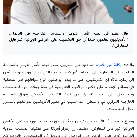
قال عضو في لجنة الأمن القومي والسياسة الخارجية في البرلمان:
"الأمريكيون يعلمون جيدًا أن حق التخصيب على الأراضي الإيرانية غير قابل
للتفاوض".
وأفادت
وكالة مهر للأنباء
، انه علق علي خضريان، عضو لجنة الأمن القومي والسياسة
الخارجية في البرلمان، على الخطة الأمريكية الجديدة التي أرسلها وزير خارجية عُمان
إلى إيران، قائلًا إن الأمريكيين، على ما يبدو، يواصلون اتباع مواقفهم غير المنطقية
في وسائل الإعلام، على عكس مواقفهم التفاوضية في عدة جولات من المفاوضات،
وهذا يدل على عدم التنسيق بين فريق التفاوض الأمريكي وفريق السياسة
الخارجية المركزي في واشنطن، مما تسبب في تغيير الأمريكيين لمواقفهم باستمرار
خلال المفاوضات.
وصرح خضريان أن الأمريكيين يدركون جيدًا أن حق تخصيب اليورانيوم على الأراضي
الإيرانية غير قابل للتفاوض، مضيفًا: إن إصرار أمريكا على تفكيك المنشآت النووية
الإيرانية يُظهر عدم ارادتهم على التوصل إلى نتيجة في المفاوضات، والادعاء بأن