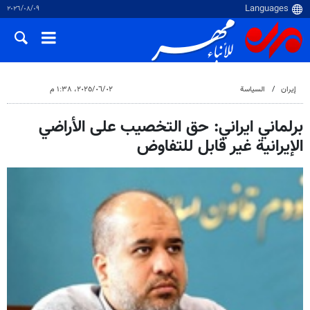
٠٩‏/٠٨‏/٢٠٢٦
إيران
السياسة
٠٢‏/٠٦‏/٢٠٢٥، ١:٣٨ م
برلماني ايراني: حق التخصيب على الأراضي
الإيرانية غير قابل للتفاوض