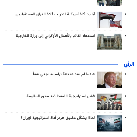
آيلب: أداة أمريكية لتدريب قادة العراق المستقبليين
استدعاء القائم بالأعمال الأوكراني إلى وزارة الخارجية
الرأي
عندما لم تعد «خدعة ترامب» تجدي نفعاً
فشل استراتيجية الضغط ضد محور المقاومة
لماذا يشكّل مضيق هرمز أداة استراتيجية لإيران؟