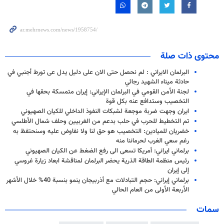
محتوى ذات صلة
البرلمان الايراني : لم نحصل حتى الان على دليل يدل عى تورط أجنبي في
حادثة ميناء الشهيد رجائي
لجنة الأمن القومي في البرلمان الإيراني: إيران متمسكة بحقها في
التخصيب وستدافع عنه بكل قوة
ایران وجهت ضربة موجعة لشبكات النفوذ الداخلي للكيان الصهيوني
تم التخطيط للحرب في حلب بدعم من الغربيين وحلف شمال الأطلسي
خضريان للميادين: التخصيب هو حق لنا ولا نفاوض عليه وسنحتفظ به
رغم سعي الغرب لحرماننا منه
برلماني ايراني: أمريكا تسعى الى رفع الضغط عن الکیان الصهيوني
رئيس منظمة الطاقة الذرية يحضر البرلمان لمناقشة ابعاد زيارة غروسي
إلى إيران
برلماني إيراني: حجم التبادلات مع أذربيجان ينمو بنسبة 40% خلال الأشهر
الأربعة الأولى من العام الحالي
سمات