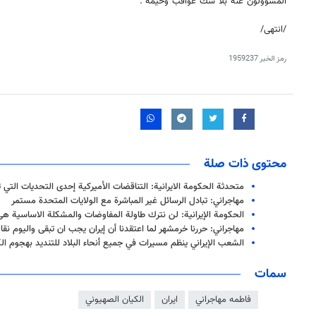
المسؤولون عنه بلا شك عواقب وخيمة".
/انتهى/
رمز الخبر
1959237
محتوى ذات صلة
متحدثة الحكومة الايرانية: التناقضات الأميركية إحدى التحديات التي 
مهاجراني: تبادل الرسائل غير المباشرة مع الولايات المتحدة مستمر
الحكومة الإيرانية: لن نترك طاولة المفاوضات والمشكلة الاساسية هى
مهاجراني: حررنا خرمشهر لما اعتقدنا أن إيران يجب ان تبقى واليوم نقا
الشعب الإيراني ينظم مسیرات في جميع أنحاء البلاد للتنديد بهجوم ال
سمات
فاطمه مهاجراني
ايران
الكيان الصهيوني