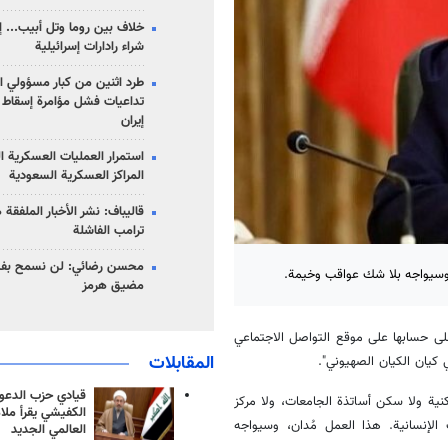
خلاف بين روما وتل أبيب... إ
شراء رادارات إسرائيلية
طرد اثنين من كبار مسؤولي ال
تداعيات فشل مؤامرة إسقاط ا
إيران
استمرار العمليات العسكرية ا
المراكز العسكرية السعودية
قاليباف: نشر الأخبار الملفقة
ترامب الفاشلة
محسن رضائي: لن نسمح بفتح
 وسيواجه بلا شك عواقب وخيمة.
مضيق هرمز
لى حسابها على موقع التواصل الاجتماعي
المقابلات
 كيان الكيان الصهيوني".
قيادي حزب الدعوة
كنية ولا سكن أساتذة الجامعات، ولا مركز
الكفيشي يقرأ ملا
الإنسانية. هذا العمل مُدان، وسيواجه
العالمي الجديد