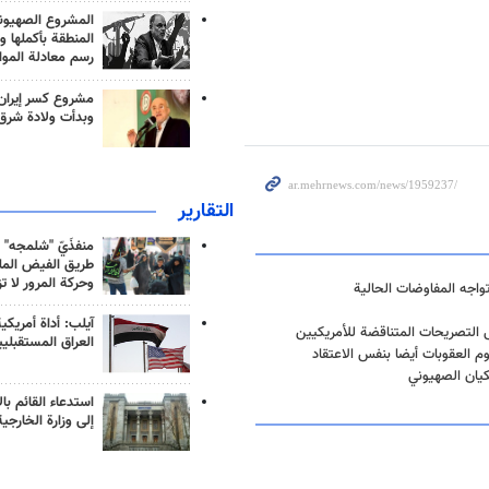
المشروع الصهيو
المنطقة بأكملها و
رسم معادلة الموا
مشروع كسر إيران
وبدأت ولادة شرق
التقارير
منفذَيّ "شلمجه" 
طريق الفيض الملي
وحركة المرور لا ت
تواجه المفاوضات الحالية
آيلب: أداة أمريكي
 التصريحات المتناقضة للأمريكيين
العراق المستقبلي
وم العقوبات أيضا بنفس الاعتقاد
کیان الصهيوني
استدعاء القائم بال
إلى وزارة الخارجية