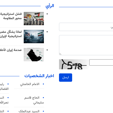
الرأي
فشل استراتيجية
محور المقاومة
لماذا يشكّل مضيق
استراتيجية لإيران
صدمة إيران لأحلام
اخبار الشخصيات
ارسل
الامام الخامنئي
رئی
القضائی
الحاج قاسم
الس
سليماني
نصرالله
السید عبدالملک
الش