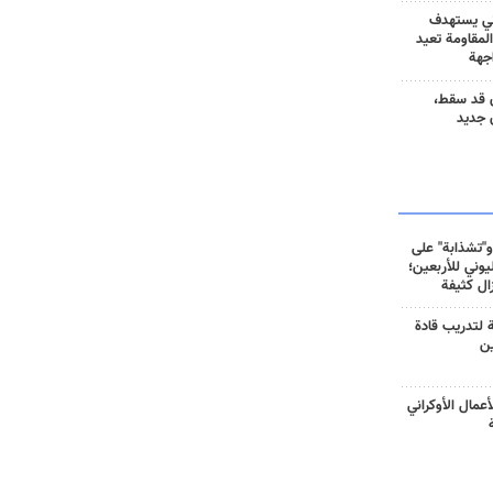
ني يستهدف
المقاومة تعيد
جهة
 قد سقط،
 جديد
و"تشذابة" على
وني للأربعين؛
زال كثيفة
ة لتدريب قادة
ين
أعمال الأوكراني