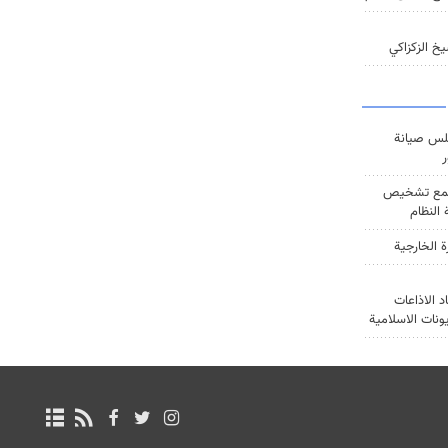
خ الزكزاكي
س صيانة
ر
ع تشخيص
النظام
ة الخارجية
د الاذاعات
يونات الاسلامية