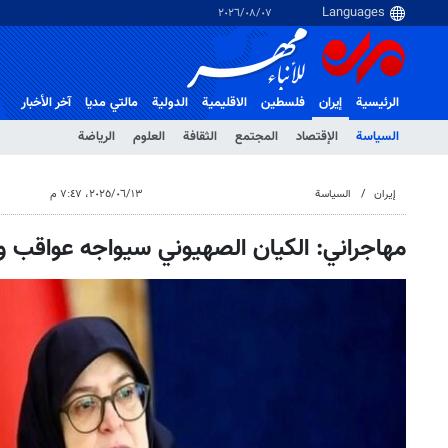
٠٧‏/٠٨‏/٢٠٢٦
الرئيسية
إيران
فلسطین
الاقلیمیة
الدولية
مالتي مدیا
آخر الأخبار
السياسة
الإقتصاد
المجتمع
الثقافة
العلوم
الرياضة
إيران
السياسة
١٣‏/٠٦‏/٢٠٢٥، ٧:٤٧ م
مهاجراني: الكيان الصهيوني سيواجه عواقب 