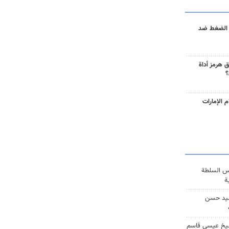
 الضغط ضد
 هرمز أداة
؟
 الإمارات
س السلطة
ة
يد حسن
يخ عيسى قاسم