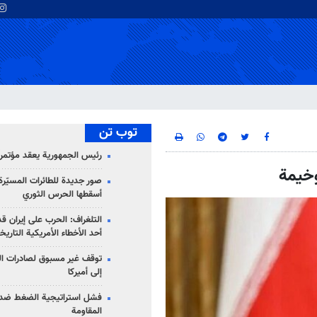
توب تن
رئيس الجمهورية يعقد مؤتمراً 
وخيمة
صور جديدة للطائرات المسيّرة 
أسقطها الحرس الثوري
التلغراف: الحرب على إيران ق
أحد الأخطاء الأمريكية التاريخ
توقف غير مسبوق لصادرات ال
إلى أميركا
فشل استراتيجية الضغط ضد
المقاومة