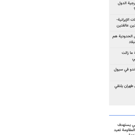
رجية الدول
ت الإيرانية-
ين عالقتين
ق الحدودية هم
لاد
ما زالت
ي
كوندو في سيول
 طهران يلتقي
ني يستهدف
المقاومة تعيد