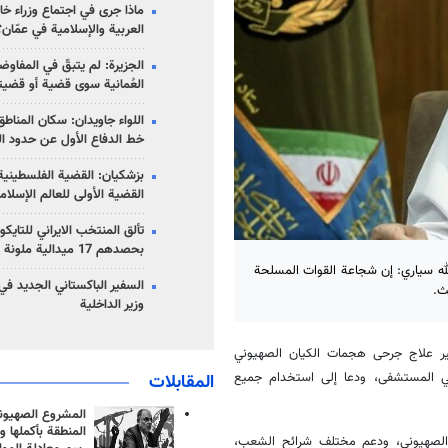
ماذا جرى في اجتماع وزراء خا
العربية والإسلامية في عمّان؟
الجزيرة: لم يتبقّ في المفاوضا
العُمانية سوى قضية أو قضيت
اللواء جاويدان: سكان المناط
خط الدفاع الأول عن حدود الب
بزشكيان: القضية الفلسطينية 
القضية الأولى للعالم الإسلام
تألق المنتخب الايراني للتاي
بحصدهم 17 ميدالية ملونة
لله سياري: إن شجاعة القوات المسلحة
السفير الباكستاني الجديد في
ث.
وزير الداخلية
ير علاج جرحى هجمات الكيان الصهيوني
 في المستشفى، ودعا إلى استخدام جميع
المقابلات
المشروع الصهيو
المنطقة بأكملها و
ن الصهيوني، ودعم مختلف شرائح الشعب،