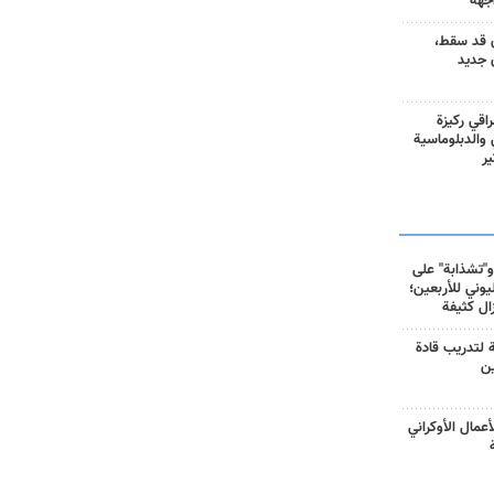
جهة
 قد سقط،
 جديد
راقي ركيزة
ي والدبلوماسية
ير
و"تشذابة" على
وني للأربعين؛
زال كثيفة
ة لتدريب قادة
ين
أعمال الأوكراني