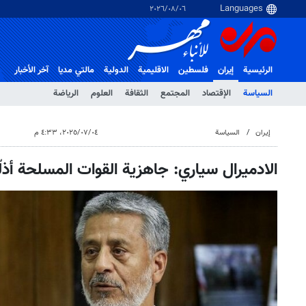
٠٦‏/٠٨‏/٢٠٢٦
الرئيسية
إيران
فلسطین
الاقلیمیة
الدولية
مالتي مدیا
آخر الأخبار
السياسة
الإقتصاد
المجتمع
الثقافة
العلوم
الرياضة
إيران
السياسة
٠٤‏/٠٧‏/٢٠٢٥، ٤:٣٣ م
الادميرال سياري: جاهزية القوات المسلحة أذل