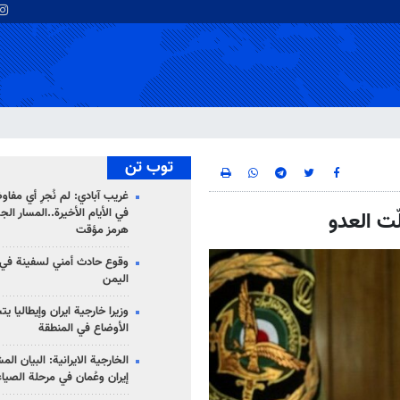
توب تن
غريب آبادي: لم نُجرِ أي مفاو
في الأيام الأخيرة..المسار ال
ّت العدو
هرمز مؤقت
وقوع حادث أمني لسفينة في
اليمن
وزيرا خارجية ايران وإيطاليا ي
الأوضاع في المنطقة
الخارجية الايرانية: البيان ال
إيران وعُمان في مرحلة الصياغ