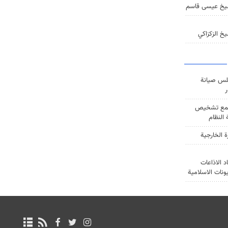
يخ عيسى قاسم
خ الزكزاكي
س صيانة
ر
ع تشخيص
النظام
ة الخارجية
د الاذاعات
يونات الاسلامية