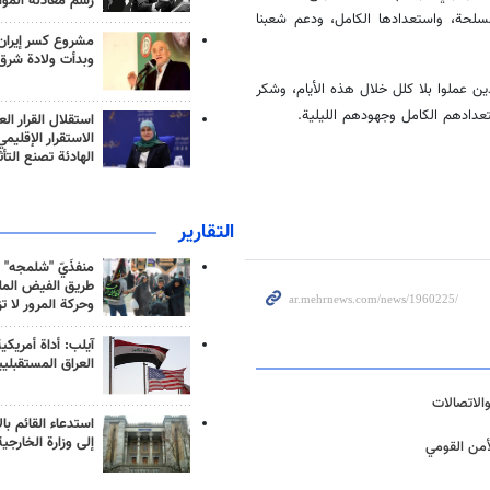
رسم معادلة الموا
سلحة، واستعدادها الكامل، ودعم شعبنا
مشروع كسر إيران
وبدأت ولادة شرق
ين عملوا بلا كلل خلال هذه الأيام، وشكر
عدادهم الكامل وجهودهم الليلية.
استقلال القرار الع
الاستقرار الإقليم
الهادئة تصنع التأث
التقارير
منفذَيّ "شلمجه" 
طريق الفيض الملي
وحركة المرور لا ت
آيلب: أداة أمريكي
العراق المستقبلي
الاتصالات
استدعاء القائم بال
إلى وزارة الخارجية
أمن القومي