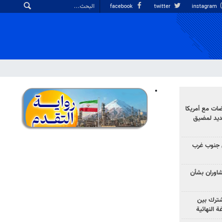
facebook
twitter
instagram
ضات مع أمريكا
جديد لمضيق
 جنوب غرب
تشاوران بشأن
مشترك بين
ة النهائية