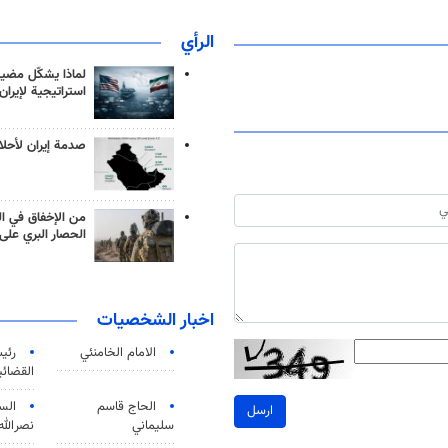
الرأي
لماذا يشكّل مضيق
استراتيجية لإيران
صدمة إيران لأحلام
من الإخفاق في ال
الحصار البري على 
اخبار الشخصيات
الامام الخامنئي
رئی
القضائی
الحاج قاسم
الس
ارسل
سليماني
نصرالله