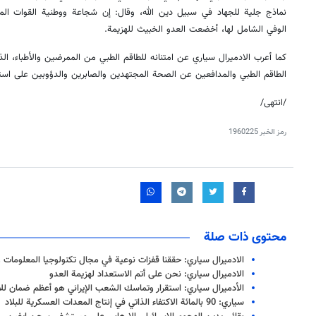
نماذج جلية للجهاد في سبيل دين الله، وقال: إن شجاعة ووطنية القوات الم
الوفي الشامل لها، أخضعت العدو الخبيث للهزيمة.
كما أعرب الادميرال سياري عن امتنانه للطاقم الطبي من الممرضين والأطباء، الذ
الطاقم الطبي والمدافعين عن الصحة المجتهدين والصابرين والدؤوبين على است
/انتهى/
رمز الخبر
1960225
محتوى ذات صلة
الادميرال سياري: حققنا قفزات نوعية في مجال تكنولوجيا المعلومات و
الادميرال سياري: نحن على أتم الاستعداد لهزيمة العدو
الأدميرال سياري: استقرار وتماسك الشعب الإيراني هو أعظم ضمان لل
سياري: 90 بالمائة الاكتفاء الذاتي في إنتاج المعدات العسكرية للبلاد