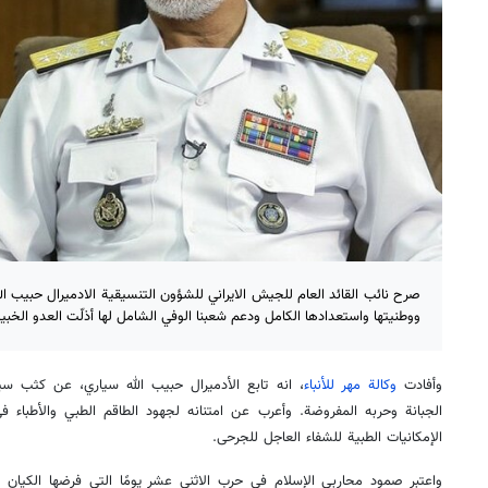
صرح نائب القائد العام للجيش الايراني للشؤون التنسيقية الادميرال حبيب ا
ووطنيتها واستعدادها الكامل ودعم شعبنا الوفي الشامل لها أذلّت العدو الخبي
وأفادت
وكالة مهر للأنباء
، انه تابع الأدميرال حبيب الله سياري، عن كثب س
الجبانة وحربه المفروضة. وأعرب عن امتنانه لجهود الطاقم الطبي والأطباء
الإمكانيات الطبية للشفاء العاجل للجرحى.
واعتبر صمود محاربي الإسلام في حرب الاثني عشر يومًا التي فرضها الكيا