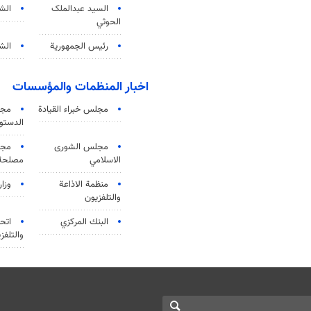
السید عبدالملک
الش
الحوثي
رئيس الجمهورية
الشي
اخبار المنظمات والمؤسسات
مجلس خبراء القيادة
مجل
الدستو
مجلس الشورى
مجم
الاسلامي
مصلحة 
منظمة الاذاعة
وزار
والتلفزیون
البنك المركزي
اتحا
والتلفز