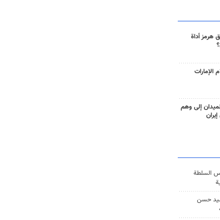
 هرمز أداة
؟
 الإمارات
ميدان إلى وهم
إيران
س السلطة
ة
يد حسن