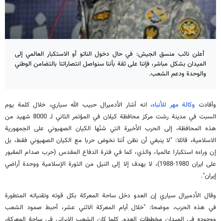
أعلن نائب منسق الجيش: في حال دخول الناتو أو الاستكبار العالمي إلى
الميدان بشكل مباشر، فإننا على ثقة بأننا سنواصل انتصاراتنا بالتضامن الوطني
والوحدة ودعم الشعب.
وأفادت
وكالة مهر للأنباء
، انه أشار الأدميرال حبيب الله سياري، خلال كلمة يوم
السبت في مدينة رشت مركز محافظة كيلان في المؤتمر الثاني لـ 8000 شهيد من
هذه المحافظة، إلى الحرب الأخيرة التي شنّها الكيان الصهيوني على الجمهورية
الاسلامية، قائلا: "لا ينبغي أن نظن أننا نخوض حربا مع الكيان الصهيوني فقط، بل
إن وراءه استكبارا عالميا، والذي، كما في فترة الدفاع المقدس (حرب صدام المقبور
على ايران 1980-1988)، لا يهدف إلا إلى النيل من الثورة الإسلامية ووحدة أراضي
إيران".
وقال الأدميرال سياري إن العدو دخل ساحة المعركة بكل قوته وتقنياته المتطورة
في هذه الحرب، موضحا: "خلال أيام المعركة الاثني عشر، أحبط صمود الشعب
ووجوده في الميدان مخططات العدو. كلما كان الشعب الإيراني في ساحة المعركة،