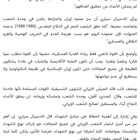
لم يتمكن الأعداء من تحقيق أهدافهم".
ورأى الادميرال سياري أن سرّ صمود إيران واعتزازها يكمن في وحدة الشعب
وتضامنه، مضيفا: "كما حقق الشعب النصر في الدفاع المقدس (1980-1988) بدعمه
الجبهات، فإن صموده اليوم هو سبب هزيمة العدو في الحروب الهجينة والغزو
الثقافي والعسكري".
وأوضح بأن القوة لاتعني فقط زيادة القدرة العسكرية، مضيفا بأن القوة تتطلب نموا
فكريا وعلميا وتقنيا. يجب أن تكون النخبة الأكاديمية والشباب في بلادنا يشكلون
الطليعة في جميع المجالات حتى تكون إيران الإسلامية في طليعة التكنولوجيا ولا
يستطيع أي عدو مواجهتها.
ووصف نائب قائد الجيش الايراني للشؤون التنسيقية، القوات المسلحة بأنها خادمة
للشعب، وقال: كجندي، أقول، بوحدة الشعب وتماسكه وإيمانه، لن يحقق الأعداء
النجاح أبدًا، والمستقبل لصالح الشعب الإيراني.
وفي إشارة إلى أهمية الحفاظ على مبادئ الشهداء، قال الادميرال سياري: إن أهم
سر من أسرار انتصار الشعب الإيراني في جميع المجالات هو إدراك نهج الشهداء
والتمسك بمواصلته. كلما انحرفنا عن نهج الشهداء، تعرضنا للأذى، ولكن كلما ثبتنا
على هذا النهج، حققنا النجاح والفخر.