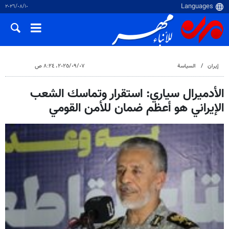
١٠‏/٠٨‏/٢٠٢٦
إيران
السياسة
٠٧‏/٠٩‏/٢٠٢٥، ٨:٢٤ ص
الأدميرال سياري: استقرار وتماسك الشعب
الإيراني هو أعظم ضمان للأمن القومي