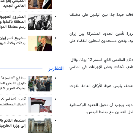
الكفيشي يقرأ ملا
العالمي الجديد
علاقات جيدة جدًا بين البلدين على مختلف
المشروع الصهيو
المنطقة بأكملها و
رسم معادلة الموا
رة تأمين الحدود المشتركة بين إيران
مشروع كسر إيران
حدود، ونحن مستعدون للتعاون للقضاء على
وبدأت ولادة شرق
وأعرب عن تقديره لمواقف باكستان ودعمها للجمهورية الإسلامية الإيرانية في الدفاع المقدس الذي استمر 12 يومًا، وقال:
لطبع، اتُخذت بعض الإجراءات في الماضي
التقارير
منفذَيّ "شلمجه" 
طريق الفيض الملي
تعاطف رئيس هيئة الأركان العامة للقوات
وحركة المرور لا ت
آيلب: أداة أمريكي
العراق المستقبلي
حدود، ويجب أن نحول الحدود الباكستانية
لال التعاون مع بعضنا البعض.
استدعاء القائم بال
إلى وزارة الخارجية