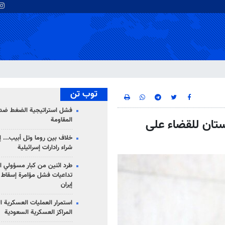
توب تن
فشل استراتيجية الضغط ضد
المقاومة
ستان للقضاء على
خلاف بين روما وتل أبيب... إ
شراء رادارات إسرائيلية
طرد اثنين من كبار مسؤولي ال
تداعيات فشل مؤامرة إسقاط ا
إيران
استمرار العمليات العسكرية ا
المراكز العسكرية السعودية