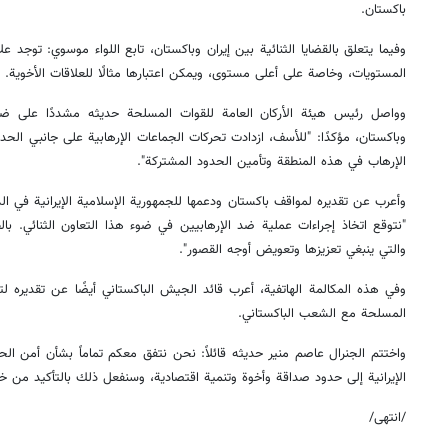
باكستان.
وفيما يتعلق بالقضايا الثنائية بين إيران وباكستان، تابع اللواء موسوي: توجد 
المستويات، وخاصة على أعلى مستوى، ويمكن اعتبارها مثالًا للعلاقات الأخوية.
وواصل رئيس هيئة الأركان العامة للقوات المسلحة حديثه مشددًا على ضرو
وباكستان، مؤكدًا: "للأسف، ازدادت تحركات الجماعات الإرهابية على جانبي ال
الإرهاب في هذه المنطقة وتأمين الحدود المشتركة".
"نتوقع اتخاذ إجراءات عملية ضد الإرهابيين في ضوء هذا التعاون الثنائي. با
والتي ينبغي تعزيزها وتعويض أوجه القصور".
وفي هذه المكالمة الهاتفية، أعرب قائد الجيش الباكستاني أيضًا عن تقديره ل
المسلحة مع الشعب الباكستاني.
واختتم الجنرال عاصم منير حديثه قائلاً: نحن نتفق معكم تماماً بشأن أمن ال
الإيرانية إلى حدود صداقة وأخوة وتنمية اقتصادية، وسنفعل ذلك بالتأكيد من خ
/انتهى/