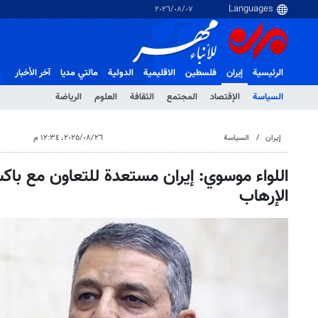
٠٧‏/٠٨‏/٢٠٢٦
الرئيسية
إيران
فلسطین
الاقلیمیة
الدولية
مالتي مدیا
آخر الأخبار
السياسة
الإقتصاد
المجتمع
الثقافة
العلوم
الرياضة
إيران
السياسة
٢٦‏/٠٨‏/٢٠٢٥، ١٢:٣٤ م
اللواء موسوي: إيران مستعدة للتعاون مع باك
الإرهاب