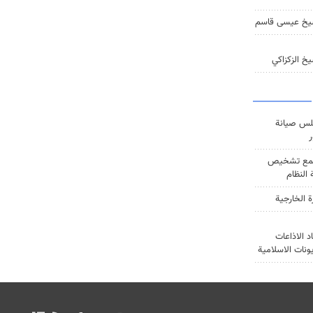
يخ عيسى قاسم
خ الزكزاكي
س صيانة
ر
ع تشخيص
النظام
ة الخارجية
د الاذاعات
يونات الاسلامية