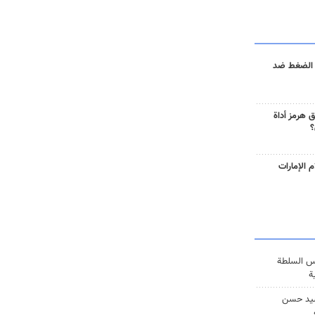
 الضغط ضد
 هرمز أداة
؟
 الإمارات
س السلطة
ة
يد حسن