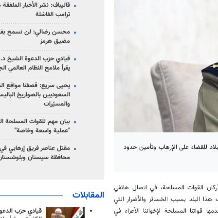
قاليباف: نشر الأخبار الملفقة
ترامب الفاشلة
محسن رضائي: لن نسمح بفتح
مضيق هرمز
قيادي حزب الدعوة الشيخ د. 
يقرأ ملامح النظام العالمي ال
يحيى سريع: قصفنا مواقع الم
السعوديين بالصواريخ الباليس
والمسيّرات
بيان مهم للقوات المسلحة ال
"عملية واسعة وخاصة"
بلاد للقضاء على الإرهاب وتأمين حدود
مقتل عناصر فريق إرهابي في
محافظة سيستان وبلوشستان
ركان القوات المسلحة، في اتصال هاتفي
المقابلات
ذا البلد بسبب الخسائر والأضرار التي
قيادي حزب الدعوة
ا قواتنا المسلحة لإخواننا الأعزاء في