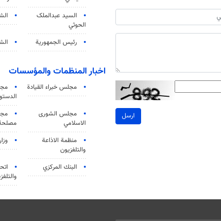
السید عبدالملک
الش
الحوثي
رئيس الجمهورية
الشي
اخبار المنظمات والمؤسسات
مجلس خبراء القيادة
مجل
الدستو
مجلس الشورى
مجم
ارسل
الاسلامي
مصلحة 
منظمة الاذاعة
وزار
والتلفزیون
البنك المركزي
اتحا
والتلفز