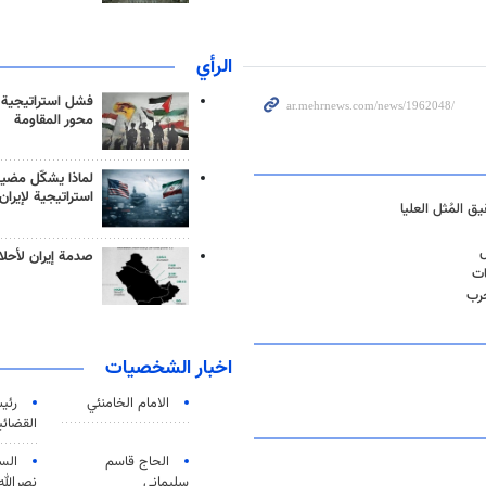
الرأي
فشل استراتيجية
محور المقاومة
لماذا يشكّل مضيق
استراتيجية لإيران
ق المُثل العليا
ل
صدمة إيران لأحلام
ات
حرب
اخبار الشخصيات
الامام الخامنئي
رئی
القضائی
الحاج قاسم
الس
سليماني
نصرالله