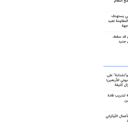
مح النظام
ني يستهدف
المقاومة تعيد
جهة
 قد سقط،
 جديد
و"تشذابة" على
وني للأربعين؛
زال كثيفة
ة لتدريب قادة
ين
أعمال الأوكراني