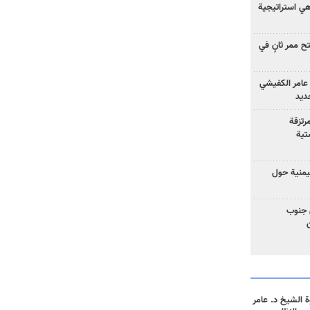
 هي استراتيجية
 ممر ثانٍ في
عامر الكفيشي
جديد
رتزقة
تية
يمنية حول
 جنوب
 الشيخ د. عامر