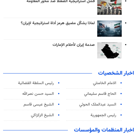
فشل استراتيجية الضغط ضد محور المقاومة
لماذا يشكّل مضيق هرمز أداة استراتيجية لإيران؟
صدمة إيران لأحلام الإمارات
اخبار الشخصيات
الامام الخامنئي
رئیس السلطة القضائیة
الحاج قاسم سليماني
السيد حسن نصرالله
السید عبدالملک الحوثي
الشيخ عيسى قاسم
رئيس الجمهورية
الشيخ الزكزاكي
اخبار المنظمات والمؤسسات