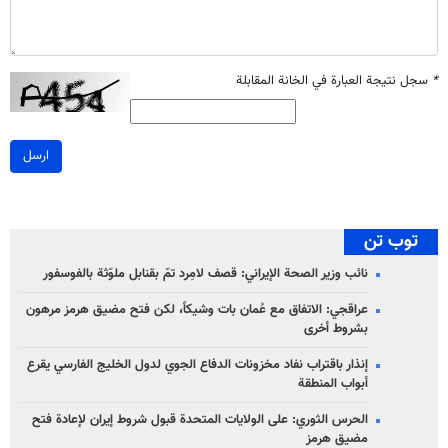
*
سجل نتيجة العبارة في الخانة المقابلة
ارسل
توب تن
نائب وزير الصحة الإيراني: قصف لامِرد تمّ بقنابل ملوّثة بالفوسفور
عراقجي: الاتفاق مع عُمان بات وشيكاً، لكن فتح مضيق هرمز مرهون
بشروط أخرى
إنذار باقتراب نفاد مخزونات الدفاع الجوي لدول الخليج الفارسي يقرع
أبواب المنطقة
الحرس الثوري: على الولايات المتحدة قبول شروط إيران لإعادة فتح
مضيق هرمز