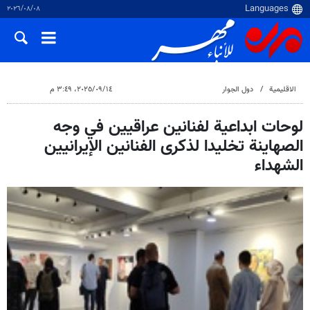
٠٨‏/٠٨‏/٢٠٢٦
الاقلیمیة
دول الجوار
١٤‏/٠٩‏/٢٠٢٥، ٣:٤٩ م
لوحات ابداعية لفنانين عراقيين في وجه
الصهاينة تخليدا لذكرى الفنانين الإيرانيين
الشهداء