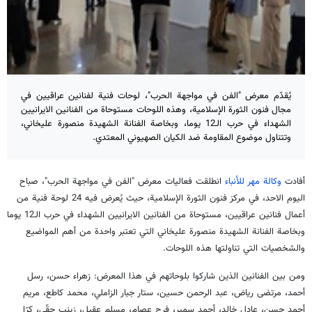
يُقدّم معرض "الفن في مواجهة الحرب"، لوحات فنية لفنانين عراقيين في
مجال فنون الثورة الإسلامية، وهذه اللوحات مستوحاة من الفنانين الايرانيين
الشهداء في حرب الـ12 يوما، وبخاصة الفنانة الشهيدة منصورة عليخاني،
وتتناول موضوع المقاومة ضد الكيان الصهيوني المعتدي.
أفادت
وكالة مهر للأنباء
انطلقت فعاليات معرض "الفن في مواجهة الحرب"، صباح
اليوم الاحد، في مركز فنون الثورة الإسلامية، حيث يُعرض فيه 24 لوحة فنية من
أعمال فنانين عراقيين، مستوحاة من الفنانين الايرانيين الشهداء في حرب الـ12 يوما
وبخاصة الفنانة الشهيدة منصورة عليخاني التي تعتبر واحدة من أهم المواضيع
والشخصيات التي تناولتها هذه اللوحات.
ومن بين الفنانين الذين شاركوا بلوحاتهم في هذا المعرض: زهراء حسن، رسل
أحمد، مرتضى رياض، عبد الرحمن حسين، ستار جبار الزاملي، محمد كاطع، مريم
أحمد حسن، عادل خالد، أحمد سمير، فرح عصام، مسلم عقيل، زينب حقّي، كرّا