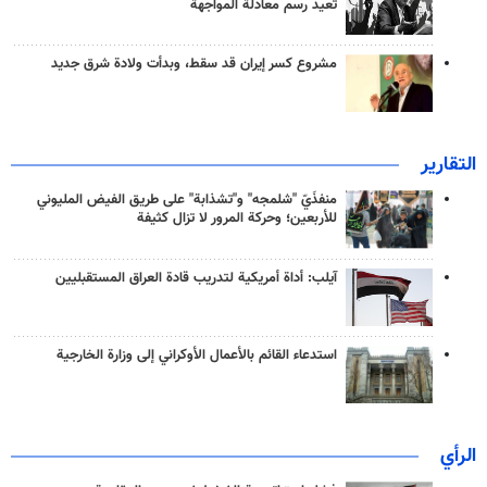
تعيد رسم معادلة المواجهة
مشروع كسر إيران قد سقط، وبدأت ولادة شرق جديد
التقارير
منفذَيّ "شلمجه" و"تشذابة" على طريق الفيض المليوني
للأربعين؛ وحركة المرور لا تزال كثيفة
آيلب: أداة أمريكية لتدريب قادة العراق المستقبليين
استدعاء القائم بالأعمال الأوكراني إلى وزارة الخارجية
الرأي