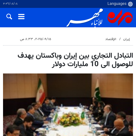
٠٨‏/٠٨‏/٢٠٢٦
إيران
الإقتصاد
١٥‏/٠٩‏/٢٠٢٥، ٨:٣٣ ص
التبادل التجاري بين إيران وباكستان يهدف
للوصول الى 10 مليارات دولار