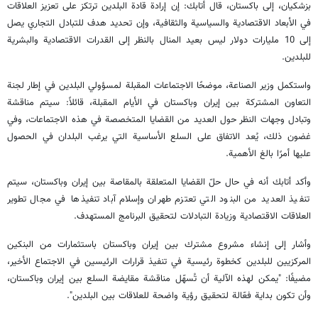
بزشكيان، إلى باكستان، قال أتابك: إن إرادة قادة البلدين ترتكز على تعزيز العلاقات
في الأبعاد الاقتصادية والسياسية والثقافية، وإن تحديد هدف للتبادل التجاري يصل
إلى 10 مليارات دولار ليس بعيد المنال بالنظر إلى القدرات الاقتصادية والبشرية
للبلدين.
واستكمل وزير الصناعة، موضحًا الاجتماعات المقبلة لمسؤولي البلدين في إطار لجنة
التعاون المشتركة بين إيران وباكستان في الأيام المقبلة، قائلاً: سيتم مناقشة
وتبادل وجهات النظر حول العديد من القضايا المتخصصة في هذه الاجتماعات، وفي
غضون ذلك، يُعد الاتفاق على السلع الأساسية التي يرغب البلدان في الحصول
عليها أمرًا بالغ الأهمية.
وأكد أتابك أنه في حال حلّ القضايا المتعلقة بالمقاصة بين إيران وباكستان، سيتم
تنفيذ العديد من البنود التي تعتزم طهران وإسلام آباد تنفيذها في مجال تطوير
العلاقات الاقتصادية وزيادة التبادلات لتحقيق البرنامج المستهدف.
وأشار إلى إنشاء مشروع مشترك بين إيران وباكستان باستثمارات من البنكين
المركزيين للبلدين كخطوة رئيسية في تنفيذ قرارات الرئيسين في الاجتماع الأخير،
مضيفًا: "يمكن لهذه الآلية أن تُسهّل مناقشة مقايضة السلع بين إيران وباكستان،
وأن تكون بداية فعّالة لتحقيق رؤية واضحة للعلاقات بين البلدين".