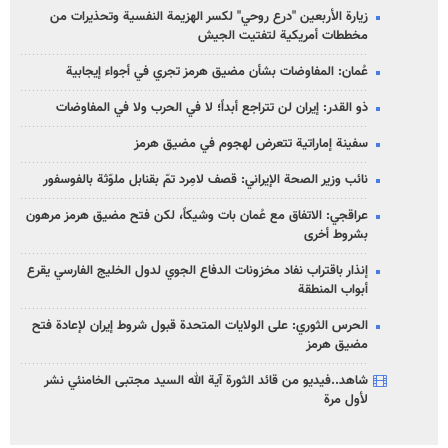
زيارة الأربعين "درع روحي" لكسر الهزيمة النفسية وتحذيرات من
مخططات أمريكية لتفتيت الجيش
عُمان: المفاوضات بشأن مضيق هرمز تجري في أجواء إيجابية
ذو القدر: إيران لن تتراجع أبداً؛ لا في الحرب ولا في المفاوضات
سفينة إماراتية تتعرض لهجوم في مضيق هرمز
نائب وزير الصحة الإيراني: قصف لامِرد تمّ بقنابل ملوّثة بالفوسفور
عراقجي: الاتفاق مع عُمان بات وشيكاً، لكن فتح مضيق هرمز مرهون
بشروط أخرى
إنذار باقتراب نفاد مخزونات الدفاع الجوي لدول الخليج الفارسي يقرع
أبواب المنطقة
الحرس الثوري: على الولايات المتحدة قبول شروط إيران لإعادة فتح
مضيق هرمز
شاهد..فيديو من قائد الثورة آية الله السيد مجتبى الخامنئي نشر
لأول مرة