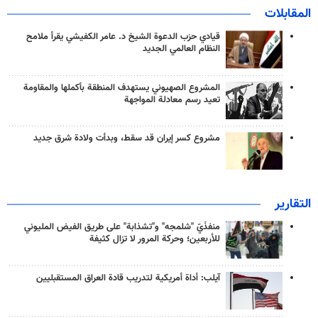
المقابلات
قيادي حزب الدعوة الشيخ د. عامر الكفيشي يقرأ ملامح
النظام العالمي الجديد
المشروع الصهيوني يستهدف المنطقة بأكملها والمقاومة
تعيد رسم معادلة المواجهة
مشروع كسر إيران قد سقط، وبدأت ولادة شرق جديد
التقارير
منفذَيّ "شلمجه" و"تشذابة" على طريق الفيض المليوني
للأربعين؛ وحركة المرور لا تزال كثيفة
آيلب: أداة أمريكية لتدريب قادة العراق المستقبليين