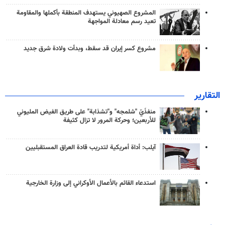
المشروع الصهيوني يستهدف المنطقة بأكملها والمقاومة
تعيد رسم معادلة المواجهة
مشروع كسر إيران قد سقط، وبدأت ولادة شرق جديد
التقارير
منفذَيّ "شلمجه" و"تشذابة" على طريق الفيض المليوني
للأربعين؛ وحركة المرور لا تزال كثيفة
آيلب: أداة أمريكية لتدريب قادة العراق المستقبليين
استدعاء القائم بالأعمال الأوكراني إلى وزارة الخارجية