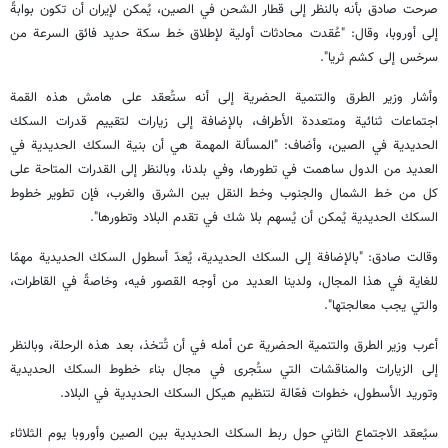
صرحت صادق بأنه بالنظر إلى قطار الشحن في الصين، يُمكن لإيران أن تكون بوابةً
إلى أوروبا، وقال: "عُقدت محادثات أولية لإطلاق خط سكة حديد فائق السرعة من
سرخس إلى كشم ثريا".
وأشار وزير الطرق والتنمية الحضرية إلى أنه ستُعقد على هامش هذه القمة
اجتماعات ثنائية ومتعددة الأطراف، بالإضافة إلى زيارات لتقييم قدرات السكك
الحديدية في الصين، وأضاف: "المسألة المهمة هي أن بنية السكك الحديدية في
العديد من الدول ساهمت في تطورها، وفي بلدنا، وبالنظر إلى القدرات المتاحة على
كل من خط الشمال والجنوب وخط النقل بين الشرق والغرب، فإن تطوير خطوط
السكك الحديدية يُمكن أن يُسهم بلا شك في تقدم البلاد وتطورها".
وقالت صادق: "بالإضافة إلى السكك الحديدية، يُعدّ أسطول السكك الحديدية مهمًا
للغاية في هذا المجال، ولدينا العديد من أوجه القصور فيه، وخاصةً في القاطرات،
والتي يجب معالجتها".
أعرب وزير الطرق والتنمية الحضرية عن أمله في أن تُتخذ، بعد هذه الرحلة، وبالنظر
إلى الزيارات والمناقشات التي ستُجرى في مجال بناء خطوط السكك الحديدية
وتوريد الأسطول، خطوات فعّالة لتنظيم هيكل السكك الحديدية في البلاد.
سيُعقد الاجتماع الثاني حول ربط السكك الحديدية بين الصين وأوروبا يوم الثلاثاء