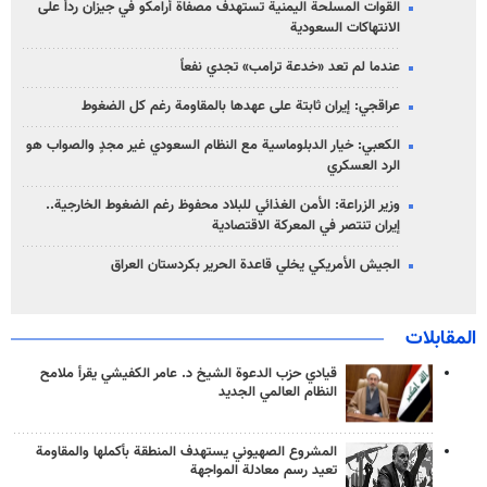
القوات المسلحة اليمنية تستهدف مصفاة أرامكو في جيزان رداً على
الانتهاكات السعودية
عندما لم تعد «خدعة ترامب» تجدي نفعاً
عراقجي: إيران ثابتة على عهدها بالمقاومة رغم كل الضغوط
الكعبي: خيار الدبلوماسية مع النظام السعودي غير مجدٍ والصواب هو
الرد العسكري
وزير الزراعة: الأمن الغذائي للبلاد محفوظ رغم الضغوط الخارجية..
إيران تنتصر في المعركة الاقتصادية
الجيش الأمريكي يخلي قاعدة الحرير بكردستان العراق
المقابلات
قيادي حزب الدعوة الشيخ د. عامر الكفيشي يقرأ ملامح
النظام العالمي الجديد
المشروع الصهيوني يستهدف المنطقة بأكملها والمقاومة
تعيد رسم معادلة المواجهة