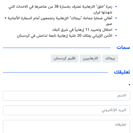
زمرة "خلق" الارهابية تعترف بخسارة 38 من عناصرها في الاحداث التي
شهدتها ايران
أهالي ضحايا جماعة "بيجاك" الإرهابية يتجمعون أمام السفارة الألمانية +
صور
اعتقال وتحييد 11 إرهابياً في شرق البلاد
الأمن الإيراني يفكك 20 خلیة إرهابیة تابعة لداعش في كردستان
سمات
بيجاك
الارهابيين
اقليم كردستان
تعليقك