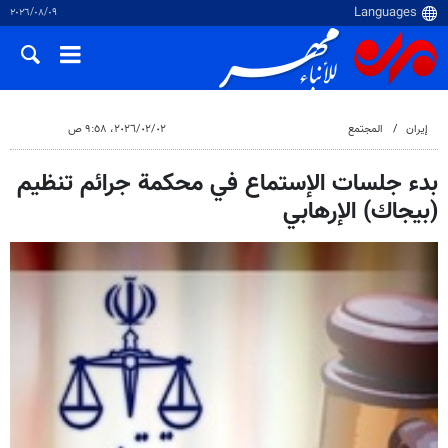
٠٩‏/٠٨‏/٢٠٢٦
إيران
المجتمع
٠٢‏/٠٢‏/٢٠٢٦، ٩:٥٨ ص
بدء جلسات الإستماع في محكمة جرائم تنظيم
(بيجاك) الإرهابي