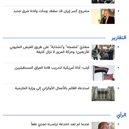
مشروع كسر إيران قد سقط، وبدأت ولادة شرق جديد
التقارير
منفذَيّ "شلمجه" و"تشذابة" على طريق الفيض المليوني
للأربعين؛ وحركة المرور لا تزال كثيفة
آيلب: أداة أمريكية لتدريب قادة العراق المستقبليين
استدعاء القائم بالأعمال الأوكراني إلى وزارة الخارجية
الرأي
عندما لم تعد «خدعة ترامب» تجدي نفعاً