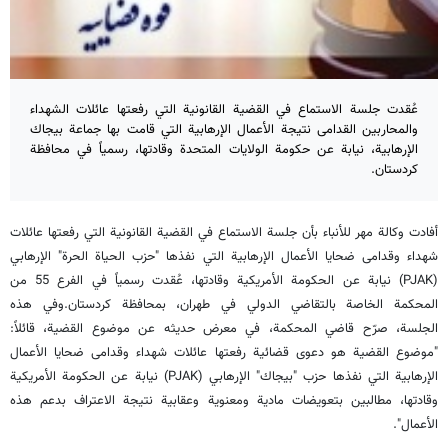
عُقدت جلسة الاستماع في القضية القانونية التي رفعتها عائلات الشهداء
والمحاربين القدامى نتيجة الأعمال الإرهابية التي قامت بها جماعة بيجاك
الإرهابية، نيابة عن حكومة الولايات المتحدة وقادتها، رسمياً في محافظة
كردستان.
أفادت وكالة مهر للأنباء بأن جلسة الاستماع في القضية القانونية التي رفعتها عائلات
شهداء وقدامى ضحايا الأعمال الإرهابية التي نفذها "حزب الحياة الحرة" الإرهابي
(PJAK) نيابة عن الحكومة الأمريكية وقادتها، عُقدت رسمياً في الفرع 55 من
المحكمة الخاصة بالتقاضي الدولي في طهران، بمحافظة كردستان.وفي هذه
الجلسة، صرّح قاضي المحكمة، في معرض حديثه عن موضوع القضية، قائلاً:
"موضوع القضية هو دعوى قضائية رفعتها عائلات شهداء وقدامى ضحايا الأعمال
الإرهابية التي نفذها حزب "بيجاك" الإرهابي (PJAK) نيابة عن الحكومة الأمريكية
وقادتها، مطالبين بتعويضات مادية ومعنوية وعقابية نتيجة الاعتراف بدعم هذه
الأعمال".