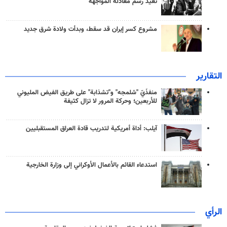
تعيد رسم معادلة المواجهة
مشروع كسر إيران قد سقط، وبدأت ولادة شرق جديد
التقارير
منفذَيّ "شلمجه" و"تشذابة" على طريق الفيض المليوني
للأربعين؛ وحركة المرور لا تزال كثيفة
آيلب: أداة أمريكية لتدريب قادة العراق المستقبليين
استدعاء القائم بالأعمال الأوكراني إلى وزارة الخارجية
الرأي