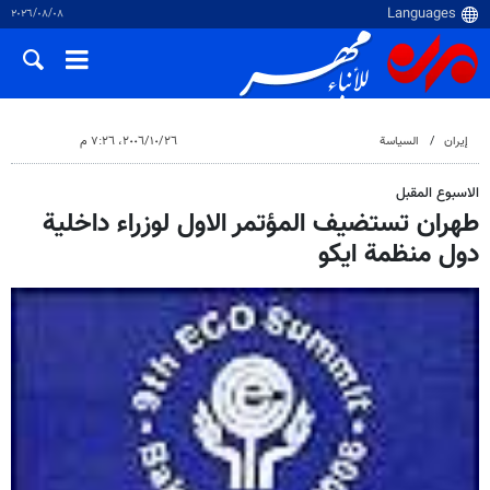
٠٨‏/٠٨‏/٢٠٢٦
إيران
السياسة
٢٦‏/١٠‏/٢٠٠٦، ٧:٢٦ م
الاسبوع المقبل
طهران تستضيف المؤتمر الاول لوزراء داخلية
دول منظمة ايكو