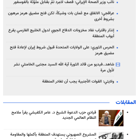
نائب وزير الصحة الإيراني: قصف لامِرد تمّ بقنابل ملوّثة بالفوسفور
عراقجي: الاتفاق مع عُمان بات وشيكاً، لكن فتح مضيق هرمز مرهون
بشروط أخرى
إنذار باقتراب نفاد مخزونات الدفاع الجوي لدول الخليج الفارسي يقرع
أبواب المنطقة
الحرس الثوري: على الولايات المتحدة قبول شروط إيران لإعادة فتح
مضيق هرمز
شاهد..فيديو من قائد الثورة آية الله السيد مجتبى الخامنئي نشر
لأول مرة
ولايتي: القوات الأجنبية يجب أن تغادر المنطقة
المقابلات
قيادي حزب الدعوة الشيخ د. عامر الكفيشي يقرأ ملامح
النظام العالمي الجديد
المشروع الصهيوني يستهدف المنطقة بأكملها والمقاومة