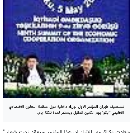
تستضيف طهران المؤتمر الاول لوزراء داخلية دول منظمة التعاون الاقتصادي
الاقليمي "ايكو" يوم الاثنين المقبل ويستمر لمدة ثلاثة ايام.
وافادت وكالة مهر للانباء ان هذا المؤتمر سيعقد تحت شعار "