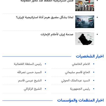
فشل استراتيجية الضغط ضد محور المقاومة
لماذا يشكّل مضيق هرمز أداة استراتيجية لإيران؟
صدمة إيران لأحلام الإمارات
اخبار الشخصيات
الامام الخامنئي
رئیس السلطة القضائیة
الحاج قاسم سليماني
السيد حسن نصرالله
السید عبدالملک الحوثي
الشيخ عيسى قاسم
رئيس الجمهورية
الشيخ الزكزاكي
اخبار المنظمات والمؤسسات