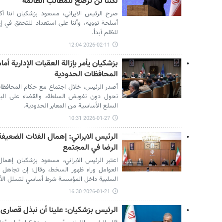
لكننا لن نرضخ للمطالب الظالمة
صرح الرئيس الايراني، مسعود بزشكيان اننا أكدنا
أسلحة نووية، وأننا على استعداد للتحقق في إطا
للظلم أبداً.
2026-02-11 12:04
بزشكيان يأمر بإزالة العقبات الإدارية أ
المحافظات الحدودية
أصدر الرئيس، خلال اجتماع مع حكام المحافظات ال
تحول دون تفويض السلطة، والقضاء على البيرو
السلع الأساسية من المعابر الحدودية.
2026-01-27 10:31
الرئيس الايراني: إهمال الفئات الضعيفة
الرضا في المجتمع
اعتبر الرئيس الايراني، مسعود بزشكيان إهما
العوامل وراء ظهور السخط، وقال: إن تجاهل
السلبية داخل المؤسسة شرط أساسي لتسلل الأع
2026-01-21 16:30
الرئيس بزشكيان: علينا أن نبذل قصارى