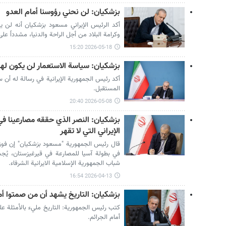
بزشكيان: لن نحني رؤوسنا أمام العدو
أكد الرئيس الإيراني مسعود بزشكيان أنه لن 
وكرامة البلاد من أجل الراحة والدنيا، مشدداً 
2026-05-18 15:20
بزشكيان: سياسة الاستعمار لن يكون لها
أكد رئيس الجمهورية الإيرانية في رسالة له أن س
المستقبل.
2026-05-08 20:40
بزشكيان: النصر الذي حققه مصارعينا في
الإيراني التي لا تقهر
قال رئيس الجمهورية "مسعود بزشكيان" إن فوز ف
في بطولة آسيا للمصارعة في قيرغيزستان، يُجسّ
شباب الجمهورية الإسلامية الايرانية الشرفاء.
2026-04-13 16:54
بزشكيان: التاريخ يشهد أن من صمتوا أمام
كتب رئيس الجمهورية: التاريخ مليء بالأمثلة على 
أمام الجرائم.