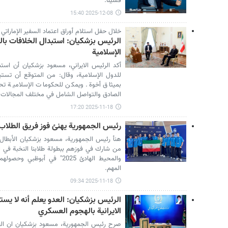
فشيئا.
2025-12-08 15:40
خلال حفل استلام أوراق اعتماد السفير الإماراتي 
الرئيس بزشكيان: استبدال الخلافات بال
الإسلامية
أكد الرئيس الايراني، مسعود بزشكيان أن استب
للدول الإسلامية، وقال: من المتوقع أن تستب
بميثاق أخوة. ويمكن للحكومات الإسلامية ت
الصادق والتواصل الشامل في مختلف المجالات.
2025-11-18 17:20
رئيس الجمهورية يهنئ فوز فريق الطلاب ا
هنأ رئيس الجمهورية، مسعود بزشكيان الأبطال 
من شارك في فوزهم ببطولة طلابنا النخبة في ا
والمحيط الهادئ 2025" في أبو
المهم.
2025-11-18 09:34
الرئيس بزشكيان: العدو يعلم أنه لا يست
الايرانية بالهجوم العسكري
صرح رئيس الجمهورية، مسعود بزشكيان ان العد