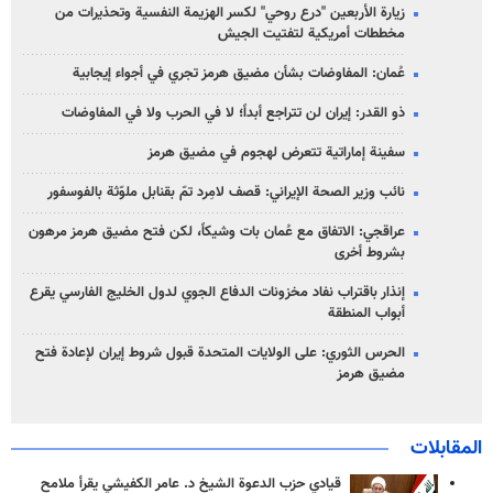
زيارة الأربعين "درع روحي" لكسر الهزيمة النفسية وتحذيرات من
مخططات أمريكية لتفتيت الجيش
عُمان: المفاوضات بشأن مضيق هرمز تجري في أجواء إيجابية
ذو القدر: إيران لن تتراجع أبداً؛ لا في الحرب ولا في المفاوضات
سفينة إماراتية تتعرض لهجوم في مضيق هرمز
نائب وزير الصحة الإيراني: قصف لامِرد تمّ بقنابل ملوّثة بالفوسفور
عراقجي: الاتفاق مع عُمان بات وشيكاً، لكن فتح مضيق هرمز مرهون
بشروط أخرى
إنذار باقتراب نفاد مخزونات الدفاع الجوي لدول الخليج الفارسي يقرع
أبواب المنطقة
الحرس الثوري: على الولايات المتحدة قبول شروط إيران لإعادة فتح
مضيق هرمز
المقابلات
قيادي حزب الدعوة الشيخ د. عامر الكفيشي يقرأ ملامح