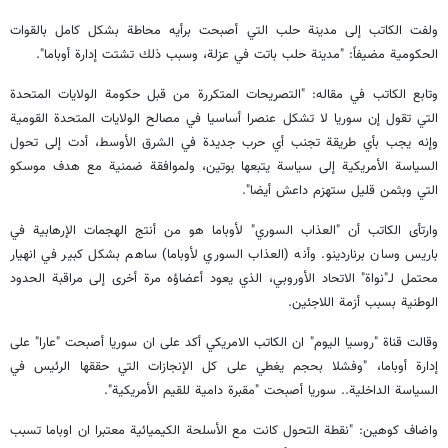
ولفت الكاتب إلى مدينة حلب التي أصبحت برأيه محاطة بشكل كامل بالقوات
الحكومية مضيفاً: "مدينة حلب باتت في عزلة، وسبب ذلك تشتت إدارة أوباما".
وتابع الكاتب في مقاله: "التصريحات المتكررة من قبل حكومة الولايات المتحدة
التي تقول إن سوريا لا تشكل عنصرا أساسيا في مصالح الولايات المتحدة القومية
وإنه يجب بأي طريقة تجنب أي حرب جديدة في الشرق الأوسط، أدت إلى تحول
السياسة الأمريكية إلى سياسة يتبعها بوتين، ولموافقة ضمنية مع هدف موسكو
التي وبثمن قليل ستهزم داعش أيضا".
وارتأى الكاتب أن "العذاب السوري" لأوباما هو من أنتج الهجمات الإرهابية في
باريس وسان برناردينو. وأنه (العذاب السوري لأوباما) ساهم بشكل كبير في انهيار
محتمل لـ"نواة" الاتحاد الأوروبي، الذي يعود أعضاؤه مرة أخرى إلى مراقبة الحدود
الوطنية بسبب أزمة اللاجئين.
وقالت قناة "روسيا اليوم" ان الكاتب الامريكي أكد على ان سوريا أصبحت "عارا" على
إدارة أوباما، "وفشلا بحجم يغطي على كل الإنجازات التي حققها الرئيس في
السياسة الداخلية.. سوريا أصبحت "مقبرة دامية للقيم الأمريكية".
واضاف كوهين: "نقطة التحول كانت مع الأسلحة الكيميائية معتبرا ان اوباما تسبب