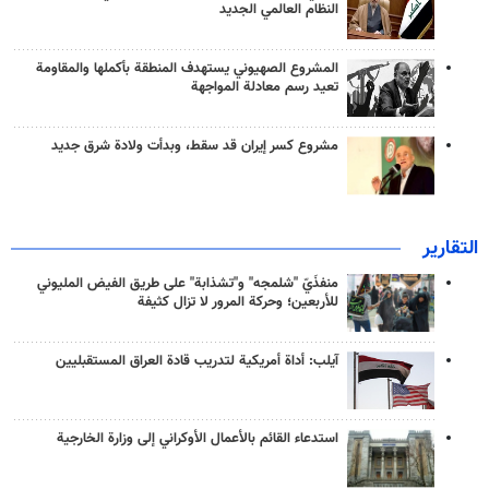
النظام العالمي الجديد
المشروع الصهيوني يستهدف المنطقة بأكملها والمقاومة
تعيد رسم معادلة المواجهة
مشروع كسر إيران قد سقط، وبدأت ولادة شرق جديد
التقارير
منفذَيّ "شلمجه" و"تشذابة" على طريق الفيض المليوني
للأربعين؛ وحركة المرور لا تزال كثيفة
آيلب: أداة أمريكية لتدريب قادة العراق المستقبليين
استدعاء القائم بالأعمال الأوكراني إلى وزارة الخارجية