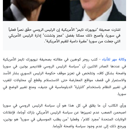
اشارت صحيفة "نيويورك تايمز" الأمريكية إن الرئيس الروسي حقّق نصراً فعلياً
في سوريا، وأصبح ذلك ممكنا بفضل "عجز وتشتت" إدارة الرئيس الأمريكي
التي جعلت من سوريا "مقبرة دامية للقيم الأمريكية".
وكالة مهر للأنباء
- كتب روجر كوهين في مقالته بصحيفة نيويورك تايمز الأمريكية
في عددها الصادر الاثنين أن "سياسة الرئيس الروسي فلاديمير بوتين في سوريا
واضحة بشكل كاف، وتتلخص في تعزيز موقف حكومة الرئيس السوري بشار الأسد
والاستمرار في قصف مواقع المعارضة حتى الاستسلام وقطع أي محاولات للغرب
في تغيير النظام باستخدام "الثرثرة" الدبلوماسية في جنيف، ومنع تغيير الوضع في
سوريا.
ورأى الكاتب أن ما يقلق في كل هذا هو أن سياسة الرئيس الروسي في سوريا
اصبحمن الصعب عدم تمييزها عن سياسة الرئيس الأمريكي باراك أوباما، فإعلانات
الولايات المتحدة "مجرد كلام"، وفعليا "من يطلب الموسيقى في سوريا" هو بوتين،
ويرجع ذلك إلى عدم وجود سياسة واضحة لأوباما.