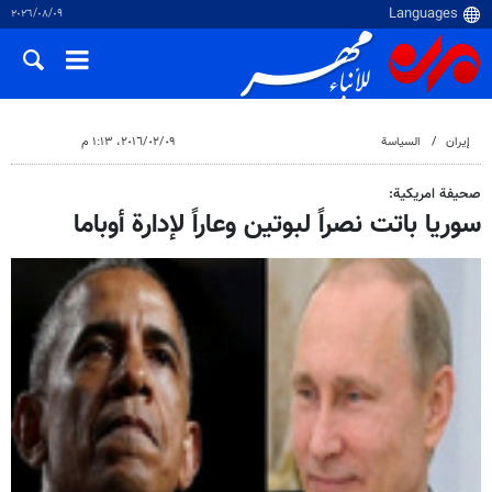
٠٩‏/٠٨‏/٢٠٢٦
إيران
السياسة
٠٩‏/٠٢‏/٢٠١٦، ١:١٣ م
صحيفة امريكية:
سوريا باتت نصراً لبوتين وعاراً لإدارة أوباما