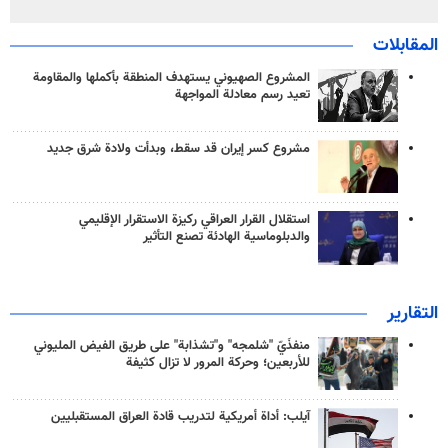
المقابلات
المشروع الصهيوني يستهدف المنطقة بأكملها والمقاومة
تعيد رسم معادلة المواجهة
مشروع كسر إيران قد سقط، وبدأت ولادة شرق جديد
استقلال القرار العراقي ركيزة الاستقرار الإقليمي
والدبلوماسية الهادئة تصنع التأثير
التقارير
منفذَيّ "شلمجه" و"تشذابة" على طريق الفيض المليوني
للأربعين؛ وحركة المرور لا تزال كثيفة
آيلب: أداة أمريكية لتدريب قادة العراق المستقبليين