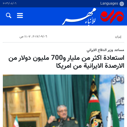
٠٦‏/٠٨‏/٢٠٢٦
إيران
٠٦‏/٠٩‏/٢٠١٧، ١١:٠٧ ص
مساعد وزير الدفاع الايراني
استعادة اكثر من مليار و700 مليون دولار من
الارصدة الايرانية من امريكا