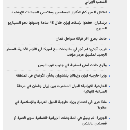
الشعب الإيراني
اعتقال 8 من كبار الأشرار المسلحين ومنتسبي الجماعات الإرهابية
بزشكيان: خططوا لإسقاط إيران خلال 48 ساعة وسوقها نحو السيناريو
السوري
حادث بحري آخر قبالة سواحل عُمان
غريب آبادي: لم نُجرِ أي مفاوضات مع أمريكا في الأيام الأخيرة..المسار
الجديد لمضيق هرمز مؤقت
وقوع حادث أمني لسفينة في جنوب غرب اليمن
وزيرا خارجية ايران وإيطاليا يتشاوران بشأن الأوضاع في المنطقة
الخارجية الايرانية: البيان المشترك بين إيران وعُمان في مرحلة
الصياغة النهائية
ماذا جرى في اجتماع وزراء خارجية الدول العربية والإسلامية في
عمّان؟
الجزيرة: لم يتبقّ في المفاوضات الإيرانية-العُمانية سوى قضية أو
قضيتين عالقتين