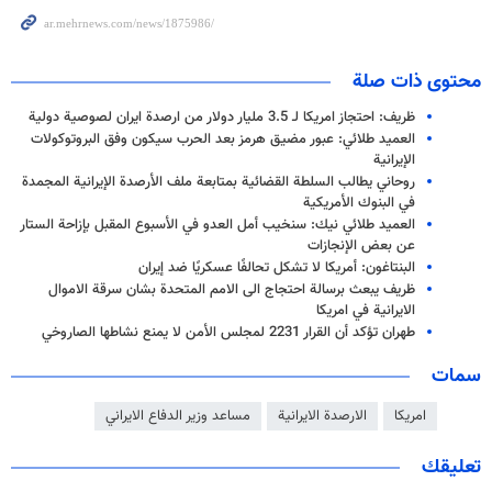
محتوى ذات صلة
ظريف: احتجاز امريكا لـ 3.5 مليار دولار من ارصدة ايران لصوصية دولية
العميد طلائي: عبور مضيق هرمز بعد الحرب سيكون وفق البروتوكولات
الإيرانية
روحاني يطالب السلطة القضائية بمتابعة ملف الأرصدة الإيرانية المجمدة
في البنوك الأمريكية
العميد طلائي نيك: سنخيب أمل العدو في الأسبوع المقبل بإزاحة الستار
عن بعض الإنجازات
البنتاغون: أمريكا لا تشكل تحالفًا عسكريًا ضد إيران
ظريف يبعث برسالة احتجاج الى الامم المتحدة بشان سرقة الاموال
الايرانية في امريكا
طهران تؤكد أن القرار 2231 لمجلس الأمن لا يمنع نشاطها الصاروخي
سمات
امريكا
الارصدة الايرانية
مساعد وزير الدفاع الايراني
تعليقك