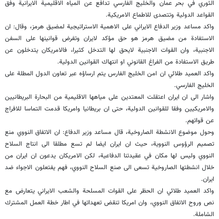
الثوري في بحر عمان والخليج الفارسي تدافع عن المياه الاقليمية الايرانية وفق
القواعد الدولية وتتصدى للاطماع الامريكية.
واكد مساعد وزير الدفاع الايراني على الاهمية الاستراتيجية لمضيق هرمز، وقال: ان
الاستفادة من مضيق هرمز هو حق مؤكد لايران وتفرض قوانينها على السفن
الاجنبية، وان القوات الاجنبية لايحق لها التدخل كثيرا، فالامريكان يتدخلون عن
طريق الاستفادة من الفراغ القانوني او انتهاك القوانين الدولية.
واكد العميد طلائي ان امن الخليج الفارس يتم ارساؤه عبر تعاون الدول المطلة على
الخليج الفارسي.
واشار الى ان ايران اعتقلت المعتدين على مياهها الاقليمية من البحارة البريطانيين
والامريكيين وفقا للقوانين الدولية، حتى ان بريطانيا وامريكا قدمت التماسا للافراج
عن قواتهم.
وحول موضوع الانشطة الصاروخية، قال مساعد وزير الدفاع: ان الاتفاق النووي منع
تصميم الرؤوس النووية، حيث ان ايران ايضا لم تسع مطلقا الى انتاج السلاح
النووي وليس لها مكان في عقيدتنا الدفاعية، لكن الامريكان يدعون ان ايران من
خلال انشطتها الصاروخية تسعى الى صنع السلاح النووي، فهم يفتعلون الاجواء ضد
ايران.
واكد العميد طلائي ان الحظر على القوات المسلحة والشعب الايراني يتعارض مع
نص وروح الاتفاق النووي، وان امريكا تنقض تعهداتها في اطار خطة العمل المشترك
الشاملة.