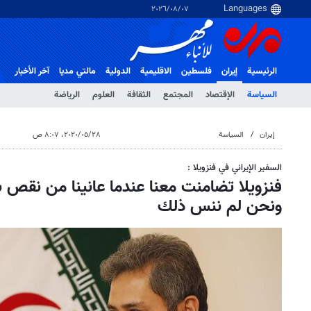
٠٧‏/٠٨‏/٢٠٢٦
الرئيسية
إيران
فلسطین
الاقلیمیة
الدولية
مالتي مدیا
آخر الأخبار
السياسة
الإقتصاد
المجتمع
الثقافة
العلوم
الرياضة
إيران
السياسة
٢٨‏/٠٥‏/٢٠٢٠، ٨:٠٧ ص
السفير الإيراني في فنزويلا :
ونحن لم ننس ذلك