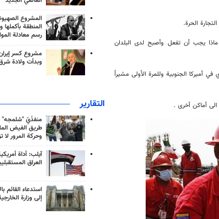
العالمي الجديد
المشروع الصهيو
التجارة الحرة.
المنطقة بأكملها و
رسم معادلة الموا
م ماذا يجب أن تفعل وأصبح لدى البلدان
مشروع كسر إيران
وبدأت ولادة شرق
 في أميركا الجنوبية وللمرة الأولى مشيراً
التقارير
 الى أماكن أخرى .
منفذَيّ "شلمجه" 
طريق الفيض الملي
وحركة المرور لا ت
آيلب: أداة أمريكي
العراق المستقبلي
استدعاء القائم بال
إلى وزارة الخارجية