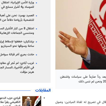
للموساد و4 أشرار مسلح في كرمان
العميد بهمرد: نحن على أهبة 
للتضحية بأرواحنا دفاعاً عن ا
اعتقال 8 من كبار الأشرار 
ومنتسبي الجماعات الإرهابية
ساعة وسوقها نحو السيناريو 
حادث بحري آخر قبالة سواحل 
غريب آبادي: لم نُجرِ أي مفاو
في الأيام الأخيرة..المسار ال
هرمز مؤقت
عد رداً صارماً على سياسات واشنطن
المقابلات
قيادي حزب الدعوة
الكفيشي يقرأ ملا
قال في تصريح له لقناة الميادين: وصول