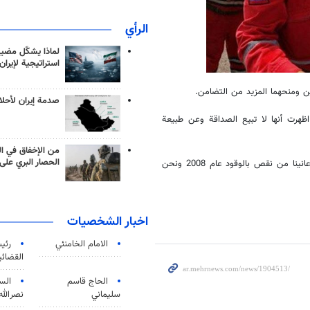
الرأي
لماذا يشكّل مضيق
استراتيجية لإيران
ن ومنحهما المزيد من التضامن.
صدمة إيران لأحلام
 اظهرت أنها لا تبيع الصداقة وعن طبيعة
من الإخفاق في ال
الحصار البري على 
وعن طبيعة العلاقة بين البلدين ختم "سلطاني": "فنزويلا تضامنت معنا عندما عانينا من نقص بالوقود عام 2008 ونحن
اخبار الشخصيات
الامام الخامنئي
رئی
القضائی
الحاج قاسم
الس
سليماني
نصرالله