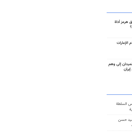
 هرمز أداة
؟
 الإمارات
ميدان إلى وهم
إيران
س السلطة
ة
يد حسن