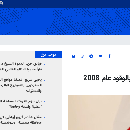
توب تن
قيادي حزب الدعوة الشيخ د. 
يقرأ ملامح النظام العالمي ال
فنزويلا تضامنت معنا عندما عانينا من نقص بالوقود عام 2008
يحيى سريع: قصفنا مواقع الم
السعوديين بالصواريخ الباليس
والمسيّرات
بيان مهم للقوات المسلحة ال
"عملية واسعة وخاصة"
مقتل عناصر فريق إرهابي في
محافظة سيستان وبلوشستان