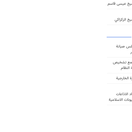
يخ عيسى قاسم
خ الزكزاكي
س صيانة
ر
ع تشخيص
النظام
ة الخارجية
د الاذاعات
يونات الاسلامية