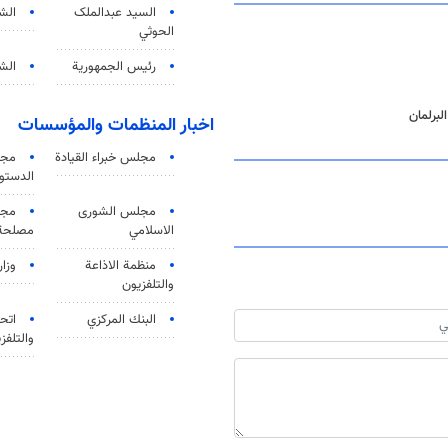
السید عبدالملک
الش
الحوثي
رئيس الجمهورية
الشي
لبرلمان
اخبار المنظمات والمؤسسات
مجلس خبراء القيادة
مجل
الدستو
مجلس الشورى
مجم
الاسلامي
مصلحة 
منظمة الاذاعة
وزار
والتلفزیون
البنك المركزي
اتحا
والتلفز