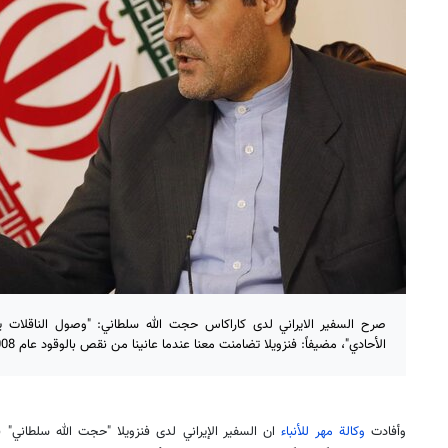
صرح السفير الايراني لدى كاراكاس حجت الله سلطاني: "وصول الناقلات ي
الأحادي"، مضيفاً: فنزويلا تضامنت معنا عندما عانينا من نقص بالوقود عام 2008 ونحن لم ننس ذلك
وأفادت
وكالة مهر للأنباء
ان السفير الإيراني لدى فنزويلا "حجت الله سلطاني" 