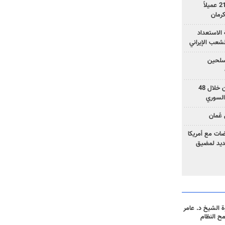
وزارة الأمن الإيرانية: اعتقال 21 عميلاً
الاستعداد
لشعب الإيراني
المسلحين
بزشكيان: خططوا لإسقاط إيران خلال 48
السوري
عُمان
ضات مع أمريكا
جديد لمضيق
 الشيخ د. عامر
مح النظام