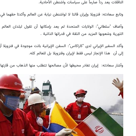
الناقلات يعد رداً صارماً على سياسات واشنطن الأحادية.
وتابع سعادته: فنزويلا وإيران قالتا لا لواشنطن نيابة عن العالم وأكدتا حقهما في 
وأضاف "سلطاني": الولايات المتحدة لم يعد بإمكانها أن تقول لبلدان العال
الثورية وشعوبها المزيد من الثقة في قدراتها الذاتية .
وأكد السفير الإيراني لدى "كاراكاس": السفن الإيرانية باتت موجودة في فنزويلا أي
إلى أن هذا الإنجاز ليس فقط لإيران وفنزويلا بل للعالم كله.
وأشار سعادته: إيران تغادر محيطها لأن مصالحها تتطلب منها الذهاب من قارتها