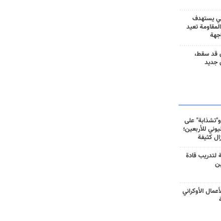
ني يستهدف
المقاومة تعيد
جهة
 قد سقط،
 جديد
و"تشذابة" على
وني للأربعين؛
زال كثيفة
ة لتدريب قادة
ين
أعمال الأوكراني