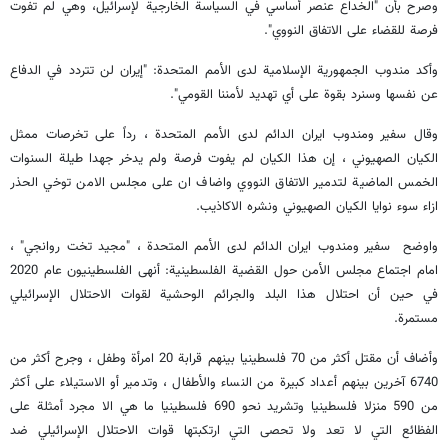
وصرح بأن "الخداع عنصر أساسي في السياسة الخارجية لإسرائيل، وهي لم تفوت
فرصة للقضاء على الاتفاق النووي".
وأكد مندوب الجمهورية الإسلامية لدى الأمم المتحدة: "إيران لن تتردد في الدفاع
عن نفسها وسنرد بقوة على أي تهديد لأمننا القومي".
وقال سفير ومندوب ايران الدائم لدى الأمم المتحدة ، رداً على تخرصات ممثل
الكيان الصهيوني ، إن هذا الكيان لم يفوت فرصة ولم يدخر جهدا طيلة السنوات
الخمس الماضية لتدمير الاتفاق النووي واضاف ان على مجلس الامن توخي الحذر
ازاء سوء نوايا الكيان الصهيوني ونشره الاكاذيب.
واوضح سفير ومندوب ايران الدائم لدى الأمم المتحدة ، "مجيد تخت روانجي" ،
امام اجتماع مجلس الأمن حول القضية الفلسطينية: أنهى الفلسطينيون عام 2020
في حين أن احتلال هذا البلد والجرائم الوحشية لقوات الاحتلال الإسرائيلي
مستمرة.
وأضاف أن مقتل أكثر من 70 فلسطينيا بينهم قرابة 20 امرأة وطفل ، وجرح أكثر من
6740 آخرين بينهم أعداد كبيرة من النساء والأطفال ، وتدمير أو الاستيلاء على أكثر
من 590 منزلا فلسطينيا وتشريد نحو 690 فلسطينيا ما هي الا مجرد أمثلة على
الفظائع التي لا تعد ولا تحصى التي ارتكبتها قوات الاحتلال الإسرائيلي ضد