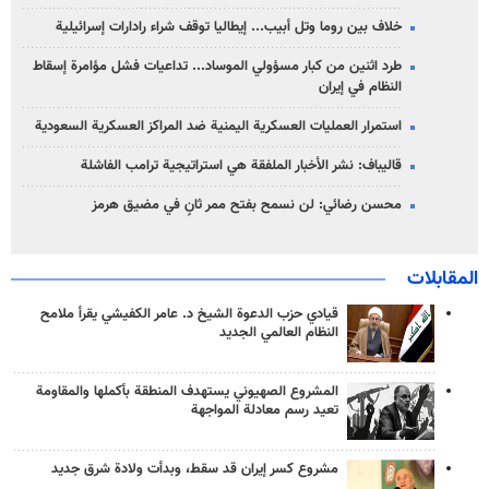
خلاف بين روما وتل أبيب... إيطاليا توقف شراء رادارات إسرائيلية
طرد اثنين من كبار مسؤولي الموساد... تداعيات فشل مؤامرة إسقاط
النظام في إيران
استمرار العمليات العسكرية اليمنية ضد المراكز العسكرية السعودية
قاليباف: نشر الأخبار الملفقة هي استراتيجية ترامب الفاشلة
محسن رضائي: لن نسمح بفتح ممر ثانٍ في مضيق هرمز
المقابلات
قيادي حزب الدعوة الشيخ د. عامر الكفيشي يقرأ ملامح
النظام العالمي الجديد
المشروع الصهيوني يستهدف المنطقة بأكملها والمقاومة
تعيد رسم معادلة المواجهة
مشروع كسر إيران قد سقط، وبدأت ولادة شرق جديد