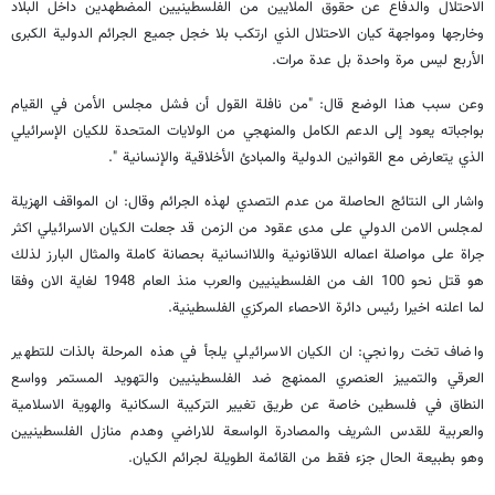
الاحتلال والدفاع عن حقوق الملايين من الفلسطينيين المضطهدين داخل البلاد
وخارجها ومواجهة كيان الاحتلال الذي ارتكب بلا خجل جميع الجرائم الدولية الكبرى
الأربع ليس مرة واحدة بل عدة مرات.
وعن سبب هذا الوضع قال: "من نافلة القول أن فشل مجلس الأمن في القيام
بواجباته يعود إلى الدعم الكامل والمنهجي من الولايات المتحدة للكيان الإسرائيلي
الذي يتعارض مع القوانين الدولية والمبادئ الأخلاقية والإنسانية ".
واشار الى النتائج الحاصلة من عدم التصدي لهذه الجرائم وقال: ان المواقف الهزيلة
لمجلس الامن الدولي على مدى عقود من الزمن قد جعلت الكيان الاسرائيلي اكثر
جراة على مواصلة اعماله اللاقانونية واللاانسانية بحصانة كاملة والمثال البارز لذلك
هو قتل نحو 100 الف من الفلسطينيين والعرب منذ العام 1948 لغاية الان وفقا
لما اعلنه اخيرا رئيس دائرة الاحصاء المركزي الفلسطينية.
واضاف تخت روانجي: ان الكيان الاسرائيلي يلجأ في هذه المرحلة بالذات للتطهير
العرقي والتمييز العنصري الممنهج ضد الفلسطينيين والتهويد المستمر وواسع
النطاق في فلسطين خاصة عن طريق تغيير التركيبة السكانية والهوية الاسلامية
والعربية للقدس الشريف والمصادرة الواسعة للاراضي وهدم منازل الفلسطينيين
وهو بطبيعة الحال جزء فقط من القائمة الطويلة لجرائم الكيان.