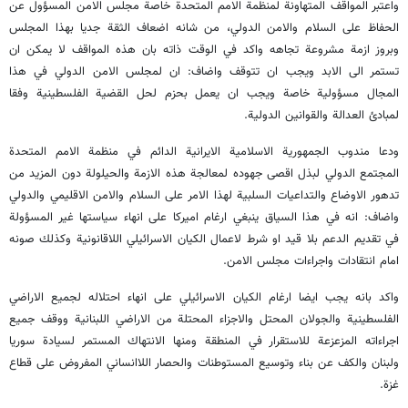
واعتبر المواقف المتهاونة لمنظمة الامم المتحدة خاصة مجلس الامن المسؤول عن
الحفاظ على السلام والامن الدولي، من شانه اضعاف الثقة جديا بهذا المجلس
وبروز ازمة مشروعة تجاهه واكد في الوقت ذاته بان هذه المواقف لا يمكن ان
تستمر الى الابد ويجب ان تتوقف واضاف: ان لمجلس الامن الدولي في هذا
المجال مسؤولية خاصة ويجب ان يعمل بحزم لحل القضية الفلسطينية وفقا
لمبادئ العدالة والقوانين الدولية.
ودعا مندوب الجمهورية الاسلامية الايرانية الدائم في منظمة الامم المتحدة
المجتمع الدولي لبذل اقصى جهوده لمعالجة هذه الازمة والحيلولة دون المزيد من
تدهور الاوضاع والتداعيات السلبية لهذا الامر على السلام والامن الاقليمي والدولي
واضاف: انه في هذا السياق ينبغي ارغام اميركا على انهاء سياستها غير المسؤولة
في تقديم الدعم بلا قيد او شرط لاعمال الكيان الاسرائيلي اللاقانونية وكذلك صونه
امام انتقادات واجراءات مجلس الامن.
واكد بانه يجب ايضا ارغام الكيان الاسرائيلي على انهاء احتلاله لجميع الاراضي
الفلسطينية والجولان المحتل والاجزاء المحتلة من الاراضي اللبنانية ووقف جميع
اجراءاته المزعزعة للاستقرار في المنطقة ومنها الانتهاك المستمر لسيادة سوريا
ولبنان والكف عن بناء وتوسيع المستوطنات والحصار اللاانساني المفروض على قطاع
غزة.