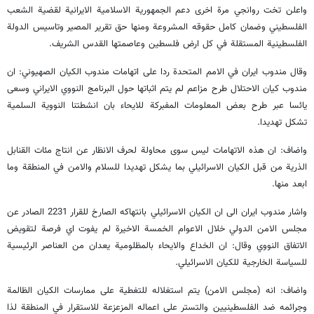
واعلن تخت روانجي مرة اخرى دعم الجمهورية الاسلامية الايرانية لقضية الشعب
الفلسطيني وضمان كامل حقوقه المشروعة ومنها حق تقرير المصير وتاسيس الدولة
الفلسطينية المستقلة في كل ارض فلسطين وعاصمتها القدس الشريف.
وقال مندوب ايران في الامم المتحدة ردا على اتهامات مندوب الكيان الصهيوني: ان
مندوب كيان الاحتلال طرح مزاعم لم يتم اثباتها حول البرنامج النووي الايراني وسعى
يائسا عبر طرح بعض المعلومات المفبركة للايحاء بان انشطتنا النووية السلمية
تشكل تهديدا.
واضاف: ان هذه الاتهامات ليس سوى محاولة لحرف الانظار عن انتاج مئات القنابل
الذرية من قبل الكيان الاسرائيلي بما يشكل تهديدا للسلام والامن في المنطقة وما
ابعد منها.
واشار مندوب ايران الى ان الكيان الاسرائيلي بانتهاكه الصارخ للقرار 2231 الصادر عن
مجلس الامن الدولي خلال الاعوام الخمسة الاخيرة لم يفوت اي فرصة لتقويض
الاتفاق النووي وقال: ان الخداع والايحاء بالمظلومية يعدان من العناصر الرئيسية
للسياسة الخارجية للكيان الاسرائيلي.
واضاف: انه (مجلس الامن) يتم استغلاله للتغطية على ممارسات الكيان الظالمة
وجرائمه ضد الفلسطينيين والتستر على اعماله المزعزعة للاستقرار في المنطقة لذا