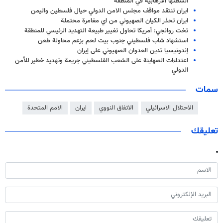
انشطتها الارهابية في المنطقة
ايران تنتقد مواقف مجلس الامن الدولي حيال فلسطين واليمن
ايران تحذر الكيان الصهيوني من اي مغامرة محتملة
تخت روانجي: أمريكا تحاول تغيير طبيعة التهديد الرئيسي للمنطقة
استشهاد شاب فلسطيني جنوب بيت لحم بزعم محاولة طعن
إندونيسيا تدين العدوان الصهيوني على إيران
اعتداءات الصهاينة على الشعب الفلسطيني جريمة وتهديد خطير للأمن
الدولي
سمات
الاحتلال الاسرائيلي
الاتفاق النووي
ايران
الامم المتحدة
تعليقك