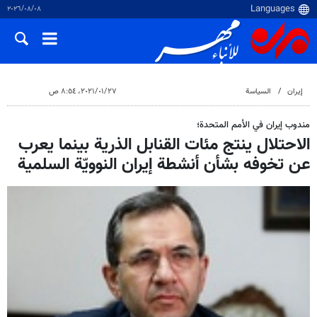
٠٨‏/٠٨‏/٢٠٢٦
إيران
السياسة
٢٧‏/٠١‏/٢٠٢١، ٨:٥٤ ص
مندوب إيران في الأمم المتحدة؛
الاحتلال ينتج مئات القنابل الذرية بينما يعرب
عن تخوفه بشأن أنشطة إيران النوويّة السلمية