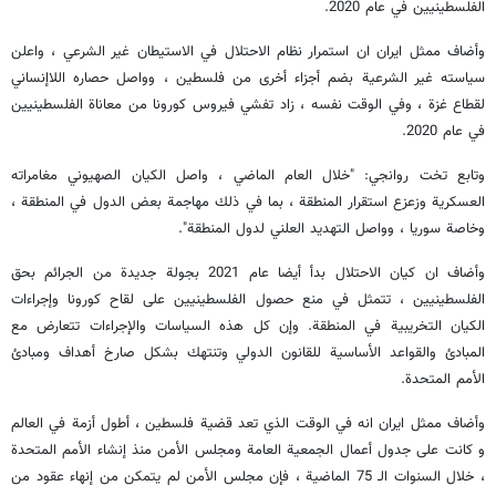
الفلسطينيين في عام 2020.
وأضاف ممثل ايران ان استمرار نظام الاحتلال في الاستيطان غير الشرعي ، واعلن
سياسته غير الشرعية بضم أجزاء أخرى من فلسطين ، وواصل حصاره اللاإنساني
لقطاع غزة ، وفي الوقت نفسه ، زاد تفشي فيروس كورونا من معاناة الفلسطينيين
في عام 2020.
وتابع تخت روانجي: "خلال العام الماضي ، واصل الكيان الصهيوني مغامراته
العسكرية وزعزع استقرار المنطقة ، بما في ذلك مهاجمة بعض الدول في المنطقة ،
وخاصة سوريا ، وواصل التهديد العلني لدول المنطقة".
وأضاف ان كيان الاحتلال بدأ أيضا عام 2021 بجولة جديدة من الجرائم بحق
الفلسطينيين ، تتمثل في منع حصول الفلسطينيين على لقاح كورونا وإجراءات
الكيان التخريبية في المنطقة. وإن كل هذه السياسات والإجراءات تتعارض مع
المبادئ والقواعد الأساسية للقانون الدولي وتنتهك بشكل صارخ أهداف ومبادئ
الأمم المتحدة.
وأضاف ممثل ايران انه في الوقت الذي تعد قضية فلسطين ، أطول أزمة في العالم
و كانت على جدول أعمال الجمعية العامة ومجلس الأمن منذ إنشاء الأمم المتحدة
، خلال السنوات الـ 75 الماضية ، فإن مجلس الأمن لم يتمكن من إنهاء عقود من