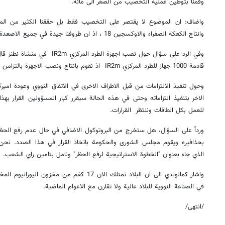
وقمنا بتوطين عملية التخصيب من الصفر الى مائة.
واضاف: ان الموضوع لا يقتصر على التخصيب فقط بل حققنا الكثير من المن
وانتاج الكعكة الصفراء والاوكسجين 18 ، اذ ان ظروفنا جيدة في جميع الاصعدة.
قادمة 1000 جهاز للطرد المركزي IR2m اذ نقوم بانتاج ونصب الاجهزة بالتزامن معا.
وحول تنفيذ الالتزامات من قبل الاطراف الاخرى في الاتفاق النووي وعودة اميرك
الاخر بتنفيذ التزاماته وحتى في هذه الحالة سيقرر كبار المسؤولين القرار ب
للعمل بكل الطاقات وننتظر القرارات.
ورداً على السؤال، هل ستخرج من البروتوكول الاضافي في حال عدم رفع الحظر في
بحذافيره ويقوم مجلس الشورى والحكومة باتخاذ القرار في هذا الصدد. نحن لن
الذي جاء بعنوان "الخطوة الاستراتيجية لرفع الحظر" ونامل بتامين راي الشعب.
في الصناعة النووية للبلاد عالية ولا تقارن مع الاعوام الماضية.
/انتهى/