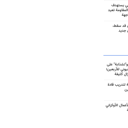
ني يستهدف
المقاومة تعيد
جهة
 قد سقط،
 جديد
و"تشذابة" على
وني للأربعين؛
زال كثيفة
ة لتدريب قادة
ين
أعمال الأوكراني