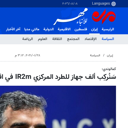
٠٨‏/٠٨‏/٢٠٢٦
الرئيسية
إيران
فلسطین
الاقلیمیة
الدولية
مالتي مدیا
آخر الأخبار
السياسة
الإقتصاد
المجتمع
الثقافة
العلوم
الرياضة
إيران
السياسة
٢٨‏/٠١‏/٢٠٢١، ٣:١٢ م
كمالوندي:
سَنُركِب ألف جهاز للطرد المركزي IR2m في اقل من 3 اشهر