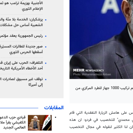
الأجنبية بهزيمة ترامب هو ثم
الإعلام الثوري
پزشکیان: الخدمة بلا منّة وال
الشعبية أساس حل مشكلات ا
رئيس الجمهورية يعقد مؤتمراً 
صور جديدة للطائرات المسيّرة 
أسقطها الحرس الثوري
التلغراف: الحرب على إيران ق
أحد الأخطاء الأمريكية التاريخ
توقف غير مسبوق لصادرات ال
إلى أميركا
صرح المتحدث باسم منظمة الطاقة الذرية الايرانية "بهروز كماولندي" بانه سيتم تركيب 1000 جهاز للطرد المركزي من
المقابلات
على هامش الزيارة التفقدية التي قام
قيادي حزب الدعوة
لي محمدي" للتخصيب في فردو: ان هذه
الكفيشي يقرأ ملا
ان لنا الكثير لنقوله في مجال التخصيب
العالمي الجديد