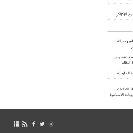
خ الزكزاكي
س صيانة
ر
ع تشخيص
النظام
ة الخارجية
د الاذاعات
يونات الاسلامية