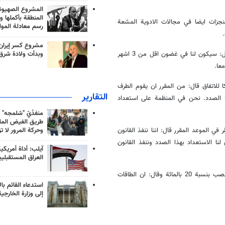
المشروع الصهيو
المنطقة بأكملها و
جزات ايضا في مجالات الادوية المشعة
رسم معادلة الموا
مشروع كسر إيران
وبدأت ولادة شرق
وفي الرد على سؤال حول نصب اجهزة الطرد المركزي IR2m في منشاة نطنز قال: سيكون لنا في غضون اقل من 3 اشهر
ا للاتفاق قال: من المقرر ان يقوم الطرف
التقارير
هذا الصدد. نحن في المنظمة على استعداد
منفذَيّ "شلمجه" 
طريق الفيض الملي
 الموعد المقرر قال: اننا ننفذ القانون
وحركة المرور لا ت
ا الاستعداد بهذا الصدد وننفذ القانون
آيلب: أداة أمريكي
العراق المستقبلي
واشار كمالوندي الى ان البلاد تمتلك الان 17 كغم من مخزون اليورانيوم المخصب بنسبة 20 بالمائة وقال: ان الطاقات
استدعاء القائم بال
إلى وزارة الخارجية