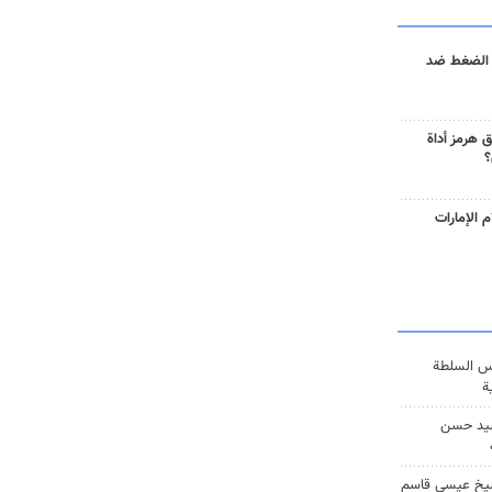
 الضغط ضد
 هرمز أداة
؟
 الإمارات
س السلطة
ة
يد حسن
يخ عيسى قاسم