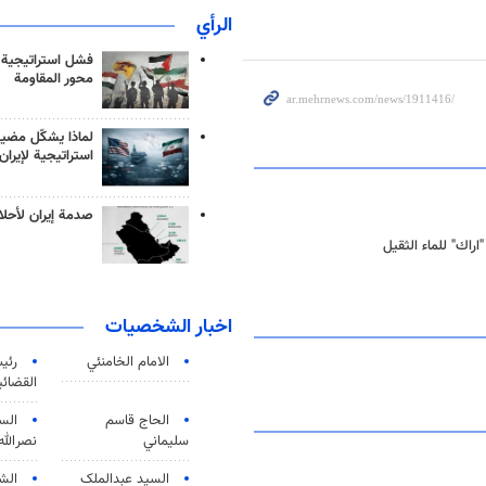
الرأي
فشل استراتيجية
محور المقاومة
لماذا يشكّل مضيق
استراتيجية لإيران
صدمة إيران لأحلام
راك" للماء الثقيل
اخبار الشخصيات
الامام الخامنئي
رئی
القضائی
الحاج قاسم
الس
سليماني
نصرالله
السید عبدالملک
الش