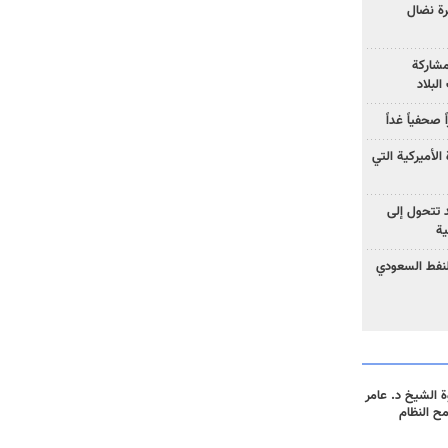
رة نضال
مشاركة
لبلاد
صحفياً غداً
الأميركية التي
د تتحول إلى
ية
نفط السعودي
 الشيخ د. عامر
مح النظام