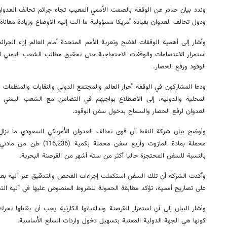
وندد بيان صادر عن الوقفة بالصمت الأممي المعيب تجاه جرائم تحالف العدوان 
ودول تحالف العدوان بقيادة أمريكا مسؤولية ما آلت إليه الأوضاع وزيادة معاناة
وأشار إلى أهمية الوقفات لفضح وتعرية الأمم المتحدة أمام العالم إزاء الجر
استمرار الاعتصامات والوقفات الاحتجاجية حتى تحقيق مطالب الشعب اليمني 
الوقود ورفع الحصار.
ودعا المشاركون في الوقفة أحرار العالم والمجتمع الدولي والنقابات والمنظمات 
المحلية والدولية، إلى الاضطلاع بواجبهم في التضامن مع الشعب اليمني
العدوان لرفع الحصار والسماح بدخول سفن الوقود.
وأوضح بيان شركة النفط أن قوى تحالف العدوان الأمريكي السعودي ما تز
محملة بمادة المازوت وأربع سفن 
بالنسبة للسفن المحتجزة حاليا أكثر من ستة أشهر من القرصنة البحرية.
وأكدت الشركة أن تلك السفن استكملت إجراءات الفحص والتدقيق عبر آلية ب
على تصاريح أممية، تؤكد مطابقة الحمولة للشروط المنصوص عليها في آلية الت
وأشار البيان إلى أن استمرار القرصنة وتداعياتها الكارثية يجب أن يقابلها 
كونها هي الجهة الدولية المعنية بتسهيل دخول واردات السلع الأساسية.