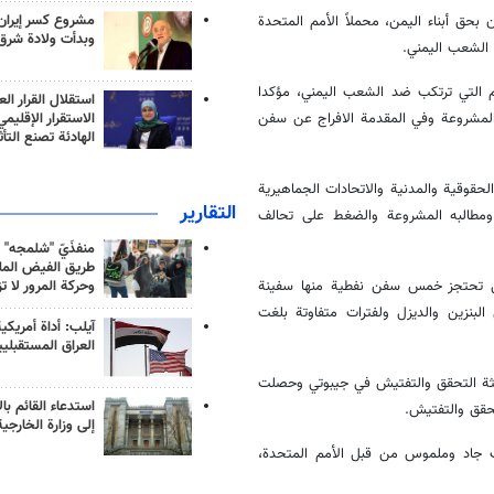
مشروع كسر إيران
بحق أبناء اليمن، محملاً الأمم المتحدة
وبدأت ولادة شرق
 الشعب اليمني.
ائم التي ترتكب ضد الشعب اليمني، مؤكدا
استقلال القرار الع
الاستقرار الإقليم
المشروعة وفي المقدمة الافراج عن سفن
الهادئة تصنع التأث
الحقوقية والمدنية والاتحادات الجماهيرية
التقارير
 ومطالبه المشروعة والضغط على تحالف
منفذَيّ "شلمجه" 
طريق الفيض الملي
ال تحتجز خمس سفن نفطية منها سفينة
وحركة المرور لا ت
محملة بكمية (116,236) طن من مادتي البنزين والديزل ولفترات متفاوتة بلغت
آيلب: أداة أمريكي
العراق المستقبلي
عثة التحقق والتفتيش في جيبوتي وحصلت
استدعاء القائم بال
حقق والتفتيش.
إلى وزارة الخارجية
تحرك جاد وملموس من قبل الأمم المتحدة،