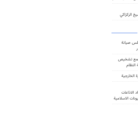
خ الزكزاكي
س صيانة
ر
ع تشخيص
النظام
ة الخارجية
د الاذاعات
يونات الاسلامية