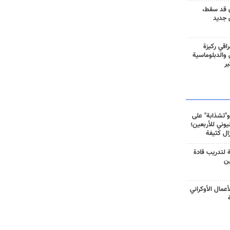
 قد سقط،
 جديد
راقي ركيزة
ي والدبلوماسية
ير
و"تشذابة" على
وني للأربعين؛
زال كثيفة
ة لتدريب قادة
ين
أعمال الأوكراني