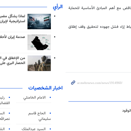
الرأي
ناقض مع أهم المبادئ الأساسية للحماية
لماذا يشكّل مضيق
استراتيجية لإيران
باط إزاء فشل جهوده لتحقيق وقف إطلاق
صدمة إيران لأحلام
من الإخفاق في ال
الحصار البري على 
اخبار الشخصيات
الامام الخامنئي
رئی
القضائی
لوقود
الحاج قاسم
الس
سليماني
نصرالله
السید عبدالملک
الش