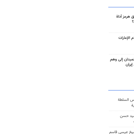
 هرمز أداة
؟
 الإمارات
ميدان إلى وهم
إيران
س السلطة
ة
يد حسن
يخ عيسى قاسم