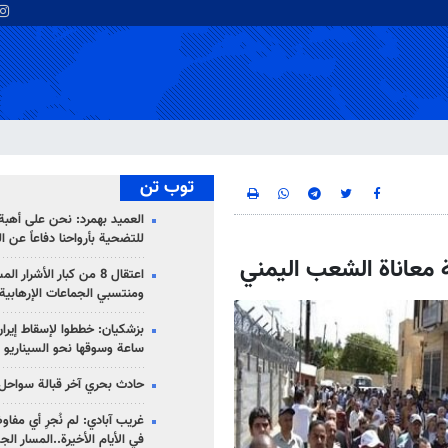
توب تن
العميد بهمرد: نحن على أهبة 
للتضحية بأرواحنا دفاعاً عن ا
 معاناة الشعب اليمني
اعتقال 8 من كبار الأشرار 
ومنتسبي الجماعات الإرهابية
ساعة وسوقها نحو السيناريو 
حادث بحري آخر قبالة سواحل 
غريب آبادي: لم نُجرِ أي مفاو
في الأيام الأخيرة..المسار ال