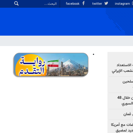
facebook
twitter
instagram
الاستعداد
لشعب الإيراني
المسلحين
بزشكيان: خططوا لإسقاط إيران خلال 48
السوري
عُمان
ضات مع أمريكا
جديد لمضيق