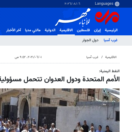
٠٦‏/٠٨‏/٢٠٢٦
الرئيسية
إيران
فلسطین
الاقلیمیة
الدولية
مالتي مدیا
آخر الأخبار
غرب آسیا
دول الجوار
الاقلیمیة
غرب آسیا
٠١‏/٠٦‏/٢٠٢١، ٩:٤٢ ص
النفط اليمنية:
الأمم المتحدة ودول العدوان تتحمل مسؤولية