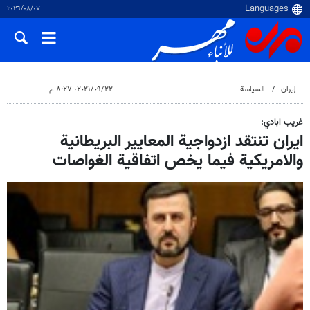
٠٧‏/٠٨‏/٢٠٢٦
إيران
السياسة
٢٢‏/٠٩‏/٢٠٢١، ٨:٢٧ م
غريب ابادي:
ايران تنتقد ازدواجية المعايير البريطانية
والامريكية فيما يخص اتفاقية الغواصات