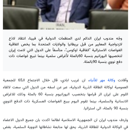
وجّه مندوب ايران الدائم لدى المنظمات الدولية في فيينا، انتقاد لاذع
لازدواجية المعايير من قبل بريطانيا والولايات المتحدة بما يخص اتفاقية
الغواصات الاسترالية "اتفاقية اوكوس"، متأسفاً على الدول التي لامت إيران
لتخصيبها اليورانيم بنسبة 60بالمئة لأغراض سلمية بينما تبيع غواصات ذات
دفع نووي بنسبة 90بالمئة.
وأفادت
وكالة مهر للأنباء
، ان غريب ابادي، قال خلال الاجتماع الـ65 للجمعية
العمومية لوكالة الطاقة الذرية الدولية، عبر عن اسفه من الدول التي سعت لالقاء
اللوم على ايران اثر قيامها بتخصيب اليورانيوم بنسبة 60 بالمئة وذلك للاغراض
الانسانية والسلمية، بينما تقوم اليوم ببيع الغواصات العسكرية ذات الدفع النووي
بنسبة 90 بالمئة، الى استراليا.
واردف مندوب ايران ان الجمهورية الاسلامية لطالما اكدت بان جميع الدول الاعضاء
في الوكالة الدولية للطاقة الذرية، يحق لها متابعة نشاطاتها النووية السلمية، بغض