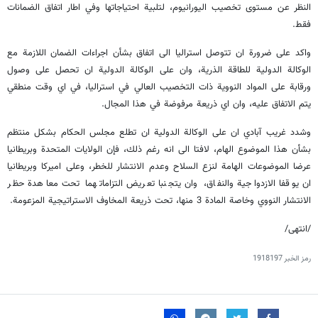
النظر عن مستوى تخصيب اليورانيوم، لتلبية احتياجاتها وفي اطار اتفاق الضمانات
فقط.
واكد على ضرورة ان تتوصل استراليا الى اتفاق بشأن اجراءات الضمان اللازمة مع
الوكالة الدولية للطاقة الذرية، وان على الوكالة الدولية ان تحصل على وصول
ورقابة على المواد النووية ذات التخصيب العالي في استراليا، في اي وقت منطقي
يتم الاتفاق عليه، وان اي ذريعة مرفوضة في هذا المجال.
وشدد غريب آبادي ان على الوكالة الدولية ان تطلع مجلس الحكام بشكل منتظم
بشأن هذا الموضوع الهام، لافتا الى انه رغم ذلك، فإن الولايات المتحدة وبريطانيا
عرضا الموضوعات الهامة لنزع السلاح وعدم الانتشار للخطر، وعلى اميركا وبريطانيا
ان يوقفا الازدواجية والنفاق، وان يتجنبا تعريض التزاماتهما تحت معاهدة حظر
الانتشار النووي وخاصة المادة 3 منها، تحت ذريعة المخاوف الاستراتيجية المزعومة.
/انتهى/
رمز الخبر
1918197