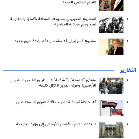
النظام العالمي الجديد
المشروع الصهيوني يستهدف المنطقة بأكملها والمقاومة
تعيد رسم معادلة المواجهة
مشروع كسر إيران قد سقط، وبدأت ولادة شرق جديد
التقارير
منفذَيّ "شلمجه" و"تشذابة" على طريق الفيض المليوني
للأربعين؛ وحركة المرور لا تزال كثيفة
آيلب: أداة أمريكية لتدريب قادة العراق المستقبليين
استدعاء القائم بالأعمال الأوكراني إلى وزارة الخارجية