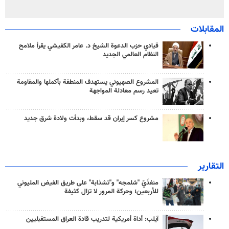
المقابلات
قيادي حزب الدعوة الشيخ د. عامر الكفيشي يقرأ ملامح
النظام العالمي الجديد
المشروع الصهيوني يستهدف المنطقة بأكملها والمقاومة
تعيد رسم معادلة المواجهة
مشروع كسر إيران قد سقط، وبدأت ولادة شرق جديد
التقارير
منفذَيّ "شلمجه" و"تشذابة" على طريق الفيض المليوني
للأربعين؛ وحركة المرور لا تزال كثيفة
آيلب: أداة أمريكية لتدريب قادة العراق المستقبليين