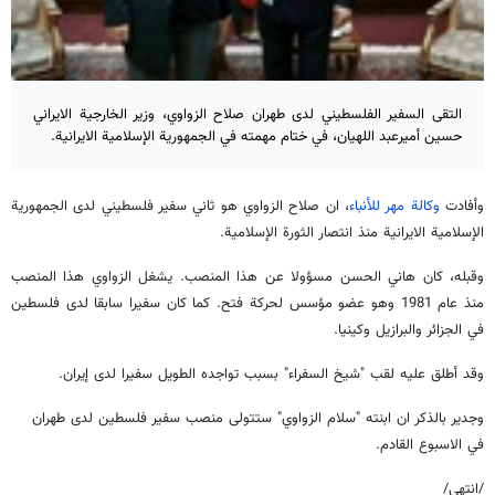
التقى السفير الفلسطيني لدى طهران صلاح الزواوي، وزير الخارجية الايراني
حسين أميرعبد اللهيان، في ختام مهمته في الجمهورية الإسلامية الايرانية.
وأفادت
وكالة مهر للأنباء
، ان صلاح الزواوي هو ثاني سفير فلسطيني لدى الجمهورية
الإسلامية الايرانية منذ انتصار الثورة الإسلامية.
وقبله، كان هاني الحسن مسؤولا عن هذا المنصب. يشغل الزواوي هذا المنصب
منذ عام 1981 وهو عضو مؤسس لحركة فتح. كما كان سفيرا سابقا لدى فلسطين
في الجزائر والبرازيل وكينيا.
وقد أطلق عليه لقب "شیخ السفراء" بسبب تواجده الطويل سفيرا لدى إيران.
وجدیر بالذکر ان ابنته "سلام الزواوي" ستتولی منصب سفیر فلسطین لدی طهران
في الاسبوع القادم.
/انتهی/