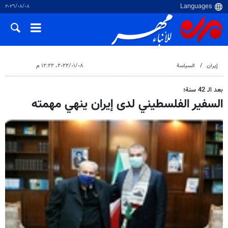
٠٨‏/٠٨‏/٢٠٢٦
إيران
السياسة
٠٨‏/٠١‏/٢٠٢٢، ١٢:٢٢ م
بعد الـ 42 سنة؛
السفير الفلسطيني لدى إيران ينهي مهمته