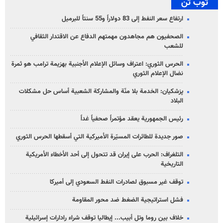
توب تن
ارتفاع سعر النفط إلى 83 دولاراً و55 سنتاً للبرميل
الصحفيون هم مجاهدون مهمتهم الدفاع عن الاقتدار الثقافي
للشعب
الحرس الثوري: اعتراف وسائل الإعلام الأجنبية بهزيمة ترامب هو ثمرة
نضال الإعلام الثوري
پزشکیان: الخدمة بلا منّة والمشاركة الشعبية أساس حل مشكلات
البلاد
رئيس الجمهورية يعقد مؤتمراً صحفياً غداً
صور جديدة للطائرات المسيّرة الأميركية التي أسقطها الحرس الثوري
التلغراف: الحرب على إيران قد تتحول إلى أحد الأخطاء الأمريكية
التاريخية
توقف غير مسبوق لصادرات النفط السعودي إلى أميركا
فشل استراتيجية الضغط ضد محور المقاومة
خلاف بين روما وتل أبيب... إيطاليا توقف شراء رادارات إسرائيلية