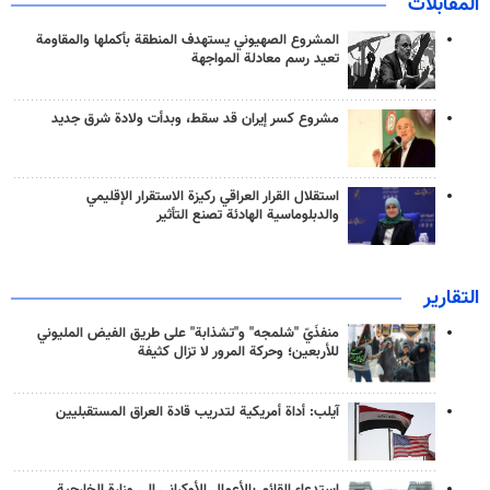
المقابلات
المشروع الصهيوني يستهدف المنطقة بأكملها والمقاومة
تعيد رسم معادلة المواجهة
مشروع كسر إيران قد سقط، وبدأت ولادة شرق جديد
استقلال القرار العراقي ركيزة الاستقرار الإقليمي
والدبلوماسية الهادئة تصنع التأثير
التقارير
منفذَيّ "شلمجه" و"تشذابة" على طريق الفيض المليوني
للأربعين؛ وحركة المرور لا تزال كثيفة
آيلب: أداة أمريكية لتدريب قادة العراق المستقبليين