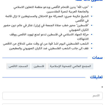
"حزب الله" يدين اقتحام الأقصى ويدعو منظمة التعاون الاسلامي
والجامعة العربية لنصرة المقدسيين
الشيخ عكرمة صبري: المعــركة مع الاحتلال والمستوطنين لا تزال قائمة
في الأقصى
"فلسطين" محور خطب صلاة الجمعة في إيران/ نفكر في عالم دون حضور
الكيان الصهيوني
حركة الجهاد الاسلامي في فلسطين تدعو لمنع تهويد الاقصى ووقف
الانتهاكات
الشعب الفلسطيني اليوم اشدّ قوة من اي وقت مضى للدفاع عن الاقصى
نقف الى جانب الشعب الفلسطيني ضد الكيان الصهيوني والمطبعين
سمات
المجمع العالمي للصحوة الإسلامیة
فلسطين
المسجد الاقصى
تعليقك