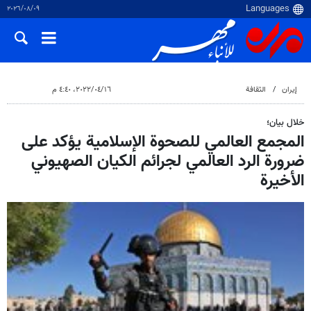
٠٩‏/٠٨‏/٢٠٢٦
إيران
الثقافة
١٦‏/٠٤‏/٢٠٢٢، ٤:٤٠ م
خلال بيان؛
المجمع العالمي للصحوة الإسلامية يؤكد على
ضرورة الرد العالمي لجرائم الكيان الصهيوني
الأخيرة