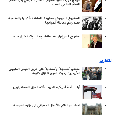
قيادي حزب الدعوة الشيخ د. عامر الكفيشي يقرأ ملامح
النظام العالمي الجديد
المشروع الصهيوني يستهدف المنطقة بأكملها والمقاومة
تعيد رسم معادلة المواجهة
مشروع كسر إيران قد سقط، وبدأت ولادة شرق جديد
التقارير
منفذَيّ "شلمجه" و"تشذابة" على طريق الفيض المليوني
للأربعين؛ وحركة المرور لا تزال كثيفة
آيلب: أداة أمريكية لتدريب قادة العراق المستقبليين
استدعاء القائم بالأعمال الأوكراني إلى وزارة الخارجية