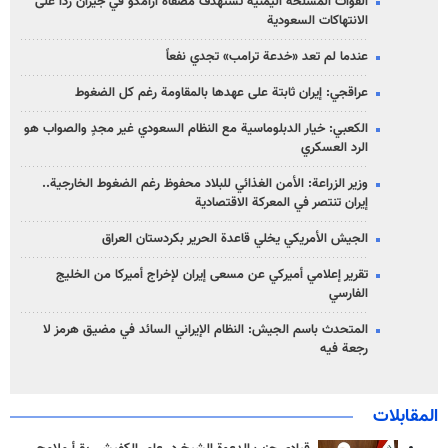
القوات المسلحة اليمنية تستهدف مصفاة أرامكو في جيزان رداً على
الانتهاكات السعودية
عندما لم تعد «خدعة ترامب» تجدي نفعاً
عراقجي: إيران ثابتة على عهدها بالمقاومة رغم كل الضغوط
الكعبي: خيار الدبلوماسية مع النظام السعودي غير مجدٍ والصواب هو
الرد العسكري
وزير الزراعة: الأمن الغذائي للبلاد محفوظ رغم الضغوط الخارجية..
إيران تنتصر في المعركة الاقتصادية
الجيش الأمريكي يخلي قاعدة الحرير بكردستان العراق
تقرير إعلامي أميركي عن مسعى إيران لإخراج أميركا من الخليج
الفارسي
المتحدث باسم الجيش: النظام الإيراني السائد في مضيق هرمز لا
رجعة فيه
المقابلات