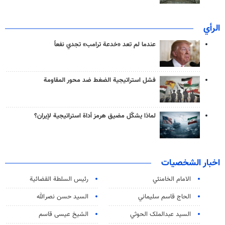
الرأي
عندما لم تعد «خدعة ترامب» تجدي نفعاً
فشل استراتيجية الضغط ضد محور المقاومة
لماذا يشكّل مضيق هرمز أداة استراتيجية لإيران؟
اخبار الشخصيات
الامام الخامنئي
رئیس السلطة القضائیة
الحاج قاسم سليماني
السيد حسن نصرالله
السید عبدالملک الحوثي
الشيخ عيسى قاسم