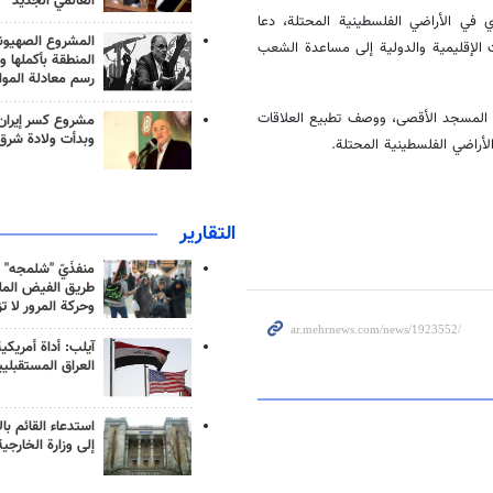
العالمي الجديد
ي في الأراضي الفلسطينية المحتلة، دعا
المشروع الصهيو
 الإقليمية والدولية إلى مساعدة الشعب
المنطقة بأكملها و
رسم معادلة الموا
 المسجد الأقصى، ووصف تطبيع العلاقات
مشروع كسر إيران
وبدأت ولادة شرق
راضي الفلسطينية المحتلة.
التقارير
منفذَيّ "شلمجه" 
طريق الفيض الملي
وحركة المرور لا ت
آيلب: أداة أمريكي
العراق المستقبلي
استدعاء القائم بال
إلى وزارة الخارجية