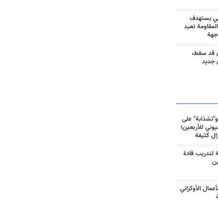
ني يستهدف
المقاومة تعيد
جهة
 قد سقط،
 جديد
و"تشذابة" على
وني للأربعين؛
زال كثيفة
ة لتدريب قادة
ين
أعمال الأوكراني