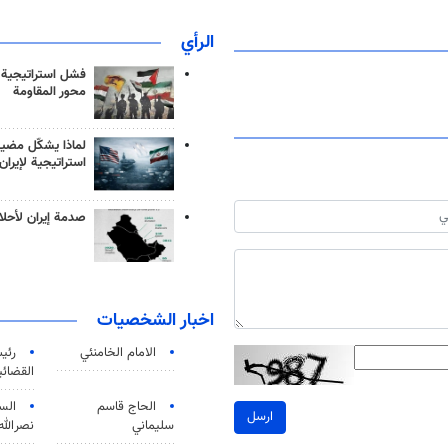
الرأي
فشل استراتيجية
محور المقاومة
لماذا يشكّل مضيق
استراتيجية لإيران
صدمة إيران لأحلام
اخبار الشخصيات
الامام الخامنئي
رئی
القضائی
الحاج قاسم
الس
ارسل
سليماني
نصرالله