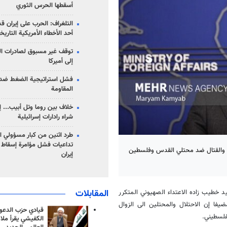
أسقطها الحرس الثوري
التلغراف: الحرب على إيران ق
أحد الأخطاء الأمريكية التاريخ
توقف غير مسبوق لصادرات ال
إلى أميركا
فشل استراتيجية الضغط ضد
المقاومة
خلاف بين روما وتل أبيب... إ
شراء رادارات إسرائيلية
طرد اثنين من كبار مسؤولي ال
تداعيات فشل مؤامرة إسقاط ا
زوال والقتال ضد محتلي القدس وفلسطين
إيران
المقابلات
يد خطيب زاده الاعتداء الصهيوني المتكرر
ا إن الاحتلال والمحتلين الى الزوال
قيادي حزب الدعوة
لسطيني.
الكفيشي يقرأ ملا