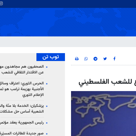
توب تن
الصحفيون هم مجاهدون مهمت
عن الاقتدار الثقافي للشعب
 للشعب الفلسطيني
الحرس الثوري: اعتراف وسائل 
الأجنبية بهزيمة ترامب هو ثم
الإعلام الثوري
پزشکیان: الخدمة بلا منّة وال
الشعبية أساس حل مشكلات ا
رئيس الجمهورية يعقد مؤتمراً 
صور جديدة للطائرات المسيّرة 