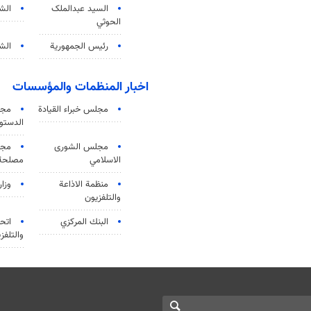
السید عبدالملک
الش
الحوثي
رئيس الجمهورية
الشي
اخبار المنظمات والمؤسسات
مجلس خبراء القيادة
مجل
الدستو
مجلس الشورى
مجم
الاسلامي
مصلحة 
منظمة الاذاعة
وزار
والتلفزیون
البنك المركزي
اتحا
والتلفز