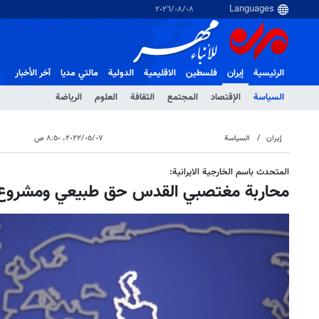
٠٨‏/٠٨‏/٢٠٢٦
الرئيسية
إيران
فلسطین
الاقلیمیة
الدولية
مالتي مدیا
آخر الأخبار
السياسة
الإقتصاد
المجتمع
الثقافة
العلوم
الرياضة
إيران
السياسة
٠٧‏/٠٥‏/٢٠٢٢، ٨:٥٠ ص
المتحدث باسم الخارجية الايرانية:
محاربة مغتصبي القدس حق طبيعي ومشروع