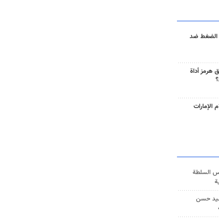
 الضغط ضد
 هرمز أداة
؟
 الإمارات
س السلطة
ة
يد حسن