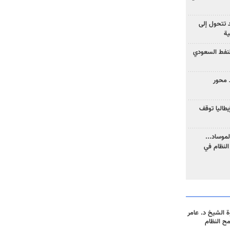
د تتحول إلى
ية
نفط السعودي
 محور
يطاليا توقف
موساد...
لنظام في
 الشيخ د. عامر
مح النظام