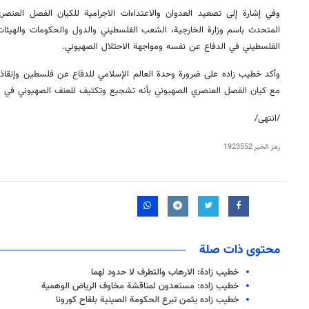
وفي إشارة إلى تصعيد العدوان والاعتداءات الاجرامية للكيان الفصل العنصر
المتحدث باسم وزارة الخارجية، الشعب الفلسطيني والدول والحكومات والهيئات
الفلسطيني في الدفاع عن نفسه ومواجهة الاحتلال الصهيوني.
وأكد خطيب زاده على ضرورة وحدة العالم الإسلامي للدفاع عن فلسطين وإنقاذ
مع كيان الفصل العنصري الصهيوني بأنه تشجيع وتكثيف للعنف الصهيوني في الأ
/انتهى/
رمز الخبر
1923552
محتوى ذات صلة
خطيب زادة: الارهاب والتطرف لا حدود لهما
خطیب زاده: مستعدون لمناقشة مخاوف الریاض الوهمیة
خطيب زاده يثمن تبرع الحكومة الصينية بلقاح كورونا