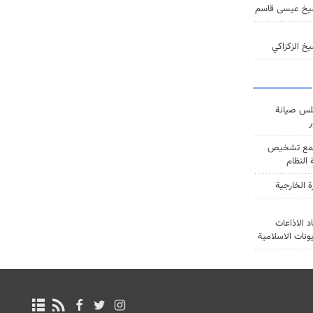
يخ عيسى قاسم
خ الزكزاكي
س صيانة
ر
ع تشخيص
النظام
ة الخارجية
د الاذاعات
يونات الاسلامية