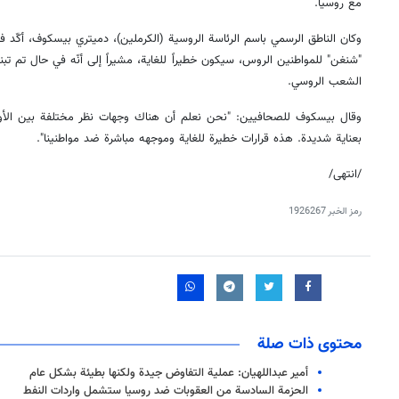
مع روسيا.
وكان الناطق الرسمي باسم الرئاسة الروسية (الكرملين)، دميتري بيسكوف، أكّد ف
"شنغن" للمواطنين الروس، سيكون خطيراً للغاية، مشيراً إلى أنّه في حال تم تب
الشعب الروسي.
وقال بيسكوف للصحافيين: "نحن نعلم أن هناك وجهات نظر مختلفة بين الأور
بعناية شديدة. هذه قرارات خطيرة للغاية وموجهه مباشرة ضد مواطنينا".
/انتهى/
رمز الخبر
1926267
محتوى ذات صلة
أمير عبداللهيان: عملية التفاوض جيدة ولكنها بطيئة بشكل عام
الحزمة السادسة من العقوبات ضد روسيا ستشمل واردات النفط