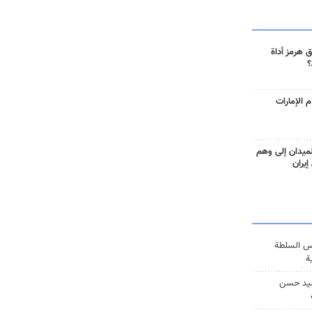
 هرمز أداة
؟
 الإمارات
ميدان إلى وهم
إيران
س السلطة
ة
يد حسن