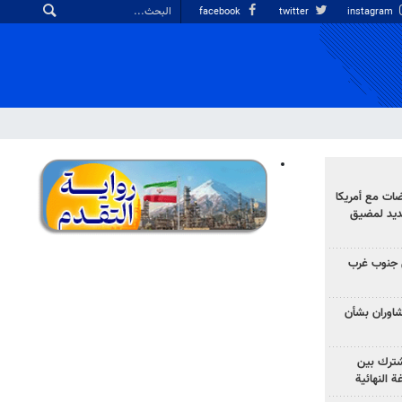
facebook
twitter
instagram
ضات مع أمريكا
جديد لمضيق
 جنوب غرب
تشاوران بشأن
مشترك بين
ة النهائية