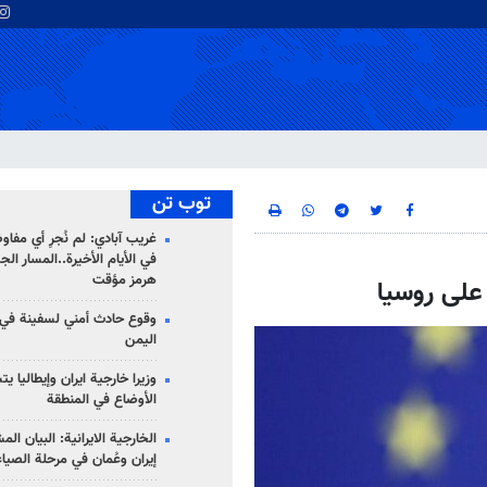
توب تن
غريب آبادي: لم نُجرِ أي مفاو
في الأيام الأخيرة..المسار ال
هرمز مؤقت
 على روسيا
وقوع حادث أمني لسفينة في
اليمن
وزيرا خارجية ايران وإيطاليا ي
الأوضاع في المنطقة
الخارجية الايرانية: البيان ال
إيران وعُمان في مرحلة الصياغ