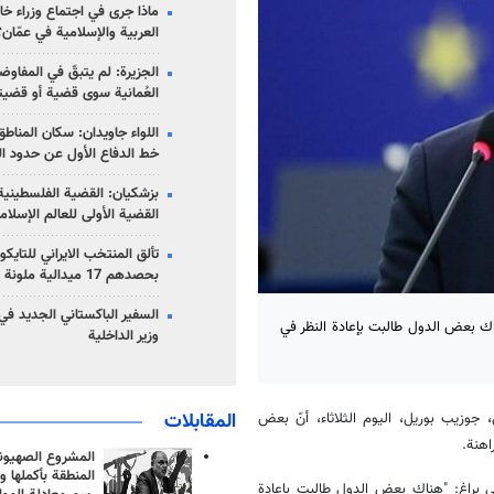
ماذا جرى في اجتماع وزراء خا
العربية والإسلامية في عمّان؟
الجزيرة: لم يتبقّ في المفاوضا
العُمانية سوى قضية أو قضيت
اللواء جاويدان: سكان المناط
خط الدفاع الأول عن حدود الب
بزشكيان: القضية الفلسطينية 
القضية الأولى للعالم الإسلام
تألق المنتخب الايراني للتاي
بحصدهم 17 ميدالية ملونة
السفير الباكستاني الجديد في
ناك بعض الدول طالبت بإعادة النظر في
وزير الداخلية
المقابلات
، جوزيب بوريل، اليوم الثلاثاء، أنّ بعض
اهنة.
المشروع الصهيو
المنطقة بأكملها و
ي براغ: "هناك بعض الدول طالبت بإعادة