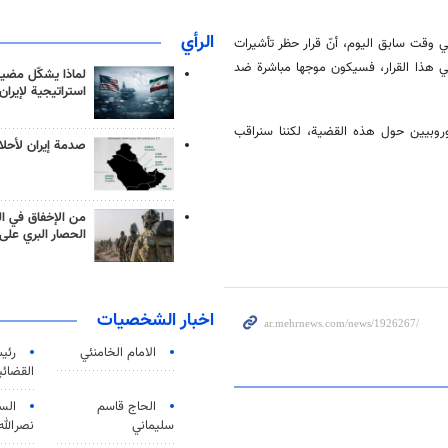
الرأي
ي وقت سابق اليوم، أنّ قرار حظر تأشيرات
ني هذا القرار، فسيكون موجها مباشرة ضد
لماذا يشكّل مضيق
استراتيجية لإيران
وبيين حول هذه القضية، لكننا سنراقب
صدمة إيران لأحلام
من الإخفاق في ال
الحصار البري على 
اخبار الشخصيات
الامام الخامنئي
رئی
القضائی
الحاج قاسم
الس
سليماني
نصرالله