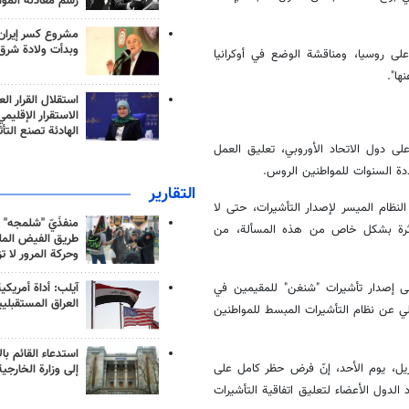
رسم معادلة الموا
مشروع كسر إيران
وبدأت ولادة شرق
لى روسيا، ومناقشة الوضع في أوكرانيا
ها".
استقلال القرار الع
الاستقرار الإقليم
الهادئة تصنع التأث
، على دول الاتحاد الأوروبي، تعليق العمل
دة السنوات للمواطنين الروس.
التقارير
نظام الميسر لإصدار التأشيرات، حتى لا
منفذَيّ "شلمجه" 
متأثرة بشكل خاص من هذه المسألة، من
طريق الفيض الملي
وحركة المرور لا ت
لى إصدار تأشيرات "شنغن" للمقيمين في
آيلب: أداة أمريكي
العراق المستقبلي
لتخلي عن نظام التأشيرات المبسط للمواطنين
استدعاء القائم بال
ريل، يوم الأحد، إنّ فرض حظر كامل على
إلى وزارة الخارجية
لدول الأعضاء لتعليق اتفاقية التأشيرات