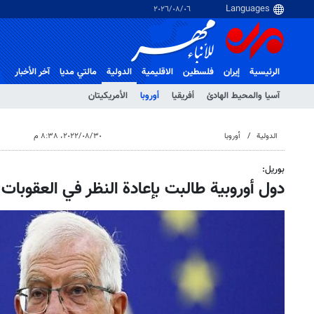
٠٦‏/٠٨‏/٢٠٢٦
الرئيسية
إيران
فلسطین
الاقلیمیة
الدولية
مالتي مدیا
آخر الأخبار
آسيا والمحيط الهادئ
أفريقيا
أوروبا
الأمريكيتان
الدولية
أوروبا
٣٠‏/٠٨‏/٢٠٢٢، ٨:٣٨ م
بوريل:
دول أوروبية طالبت بإعادة النظر في العقوبات