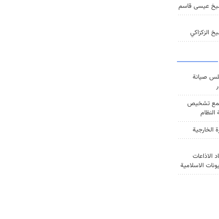
يخ عيسى قاسم
خ الزكزاكي
س صيانة
ر
ع تشخيص
النظام
ة الخارجية
د الاذاعات
يونات الاسلامية