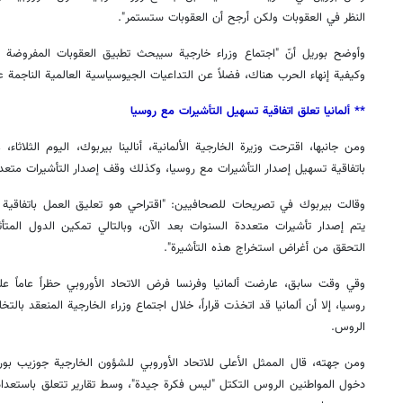
النظر في العقوبات ولكن أرجح أن العقوبات ستستمر".
وأوضح بوريل أنّ "اجتماع وزراء خارجية سيبحث تطبيق العقوبات المفروضة ع
وكيفية إنهاء الحرب هناك، فضلاً عن التداعيات الجيوسياسية العالمية الناجمة عن
** ألمانيا تعلق اتفاقية تسهيل التأشيرات مع روسيا
ومن جانبها، اقترحت وزيرة الخارجية الألمانية، أنالينا بيربوك، اليوم الثلاثاء
باتفاقية تسهيل إصدار التأشيرات مع روسيا، وكذلك وقف إصدار التأشيرات متعد
وقالت بيربوك في تصريحات للصحافيين: "اقتراحي هو تعليق العمل باتفاقية ال
يتم إصدار تأشيرات متعددة السنوات بعد الآن، وبالتالي تمكين الدول ال
التحقق من أغراض استخراج هذه التأشيرة".
وقي وقت سابق، عارضت ألمانيا وفرنسا فرض الاتحاد الأوروبي حظراً عاماً ع
روسيا، إلا أن ألمانيا قد اتخذت قراراً، خلال اجتماع وزراء الخارجية المنعقد با
الروس.
ومن جهته، قال الممثل الأعلى للاتحاد الأوروبي للشؤون الخارجية جوزيب بو
دخول المواطنين الروس التكتل "ليس فكرة جيدة"، وسط تقارير تتعلق باستعداد ا