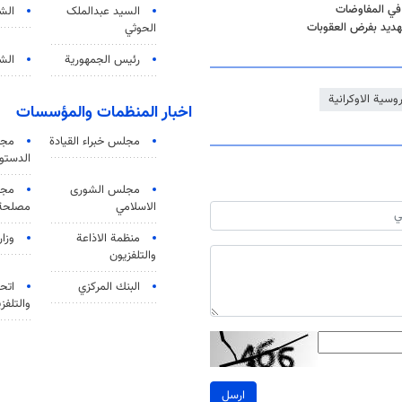
 في المفاوضات
السید عبدالملک
الش
لتهديد بفرض العقوبات
الحوثي
رئيس الجمهورية
الشي
روسية الاوكرانية
اخبار المنظمات والمؤسسات
مجلس خبراء القيادة
مجل
الدستو
مجلس الشورى
مجم
الاسلامي
مصلحة 
منظمة الاذاعة
وزار
والتلفزیون
البنك المركزي
اتحا
والتلفز
ارسل