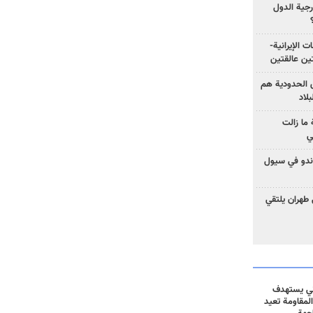
رجية الدول
ت الإيرانية-
ين عالقتين
ق الحدودية هم
لاد
ما زالت
ي
كوندو في سيول
 طهران يلتقي
ني يستهدف
المقاومة تعيد