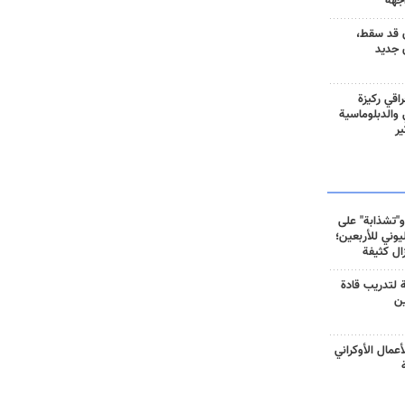
جهة
 قد سقط،
 جديد
راقي ركيزة
ي والدبلوماسية
ير
و"تشذابة" على
وني للأربعين؛
زال كثيفة
ة لتدريب قادة
ين
أعمال الأوكراني