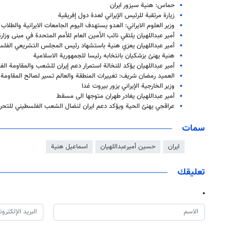
حماس: هنية سيزور ايران
زيارة مرتقبة للرئيس الإيراني لعدة دول إفريقية
وزير العلوم الايراني: العدو يستهدف اليوم الجامعات الايرانية والطلاب
أمير عبداللهيان يلتقي نائب الأمين العام للأمم المتحدة في مبنى وزارة
أمير عبداللهيان یعزي هنية باستشهاد رئيس المجلس التشريعي الفلسطي
هنية يهنئ بزشكيان بانتخابه رئيسا للجمهورية الاسلامية
أمير عبداللهيان يؤكد للنخالة استمرار دعم إيران للشعب والمقاومة ال
العميد رمضان شريف: تغییرات المنطقة والعالم تسیر لصالح المقاومة
وزير الخارجية الإيراني يزور بيروت غدا
أمير عبداللهيان يغادر طهران متوجها الى مسقط
عراقجي يهنئ الحية ويؤكد دعم ايران لنضال الشعب الفلسطيني للتحرر
سمات
ايران
حسين أميرعبداللهيان
اسماعيل هنية
تعليقك