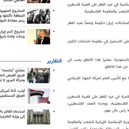
العالمي الجديد
الإسلامية في عيد الفطر على قضية فلسطين
المشروع الصهيو
 للشعب والمقاومة الفلسطينية.
المنطقة بأكملها و
رسم معادلة الموا
احثات، إيران حكومة وشعباً بعيد الفطر
مشروع كسر إيران
وبدأت ولادة شرق
الاستمرار في مقاومة اعتداءات الكيان
والسعودية، معتبرا هذا الاتفاق يصب في
التقارير
عن هذا الاتفاق.
منفذَيّ "شلمجه" 
طريق الفيض الملي
ا مع الأمين العام لحركة الجهاد الإسلامي
وحركة المرور لا ت
آيلب: أداة أمريكي
العراق المستقبلي
اسلامية في عيد الفطر على قضية فلسطين
 الفلسطينية، ووحدة الصف الفلسطيني،
ه راس مال مهم.
استدعاء القائم بال
إلى وزارة الخارجية
ية الإسلامية الإيرانية للشعب والمقاومة