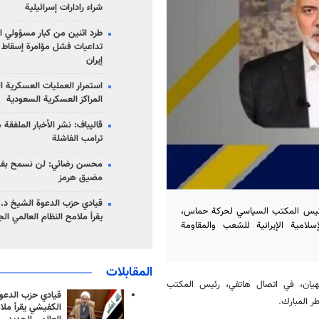
شراء رادارات إسرائيلية
طرد اثنين من كبار مسؤولي ال
تداعيات فشل مؤامرة إسقاط ا
إيران
استمرار العمليات العسكرية ا
المراكز العسكرية السعودية
قاليباف: نشر الأخبار الملفقة
ترامب الفاشلة
محسن رضائي: لن نسمح بفتح
مضيق هرمز
قيادي حزب الدعوة الشيخ د. 
ع رئيس المكتب السياسي لحركة حماس،
يقرأ ملامح النظام العالمي ال
لامية الإيرانية للشعب والمقاومة
المقابلات
للهيان، في اتصال هاتفي، رئيس المكتب
قيادي حزب الدعوة
 المبارك.
الكفيشي يقرأ ملا