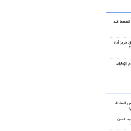
 الضغط ضد
 هرمز أداة
؟
 الإمارات
س السلطة
ة
يد حسن