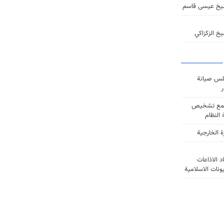
يخ عيسى قاسم
خ الزكزاكي
س صيانة
ر
ع تشخيص
النظام
ة الخارجية
د الاذاعات
يونات الاسلامية