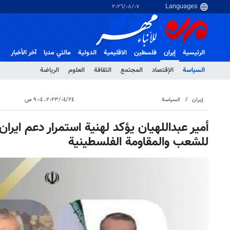
٠٧‏/٠٨‏/٢٠٢٦
الرئيسية
إيران
فلسطین
الاقلیمیة
الدولية
مالتي مدیا
آخر الأخبار
السياسة
الإقتصاد
المجتمع
الثقافة
العلوم
الرياضة
إيران
السياسة
٢٤‏/٠٤‏/٢٠٢٣، ٩:٠٤ ص
أمير عبداللهيان يؤكد لهنية استمرار دعم ايرا
للشعب والمقاومة الفلسطينية