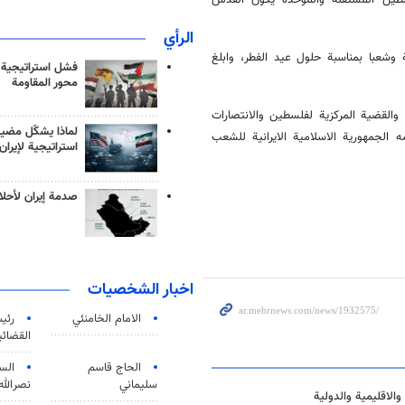
لسطين المستقلة والموحدة يكون القدس
الرأي
 وشعبا بمناسبة حلول عيد الفطر، وابلغ
فشل استراتيجية
محور المقاومة
القضية المركزية لفلسطين والانتصارات
لماذا يشكّل مضيق
الجمهورية الاسلامية الايرانية للشعب
استراتيجية لإيران
صدمة إيران لأحلام
اخبار الشخصيات
الامام الخامنئي
رئی
القضائی
الحاج قاسم
الس
سليماني
نصرالله
والاقليمية والدولية