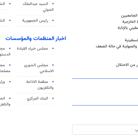
السید عبدالملک
الش
الحوثي
 الجامعيين
رئيس الجمهورية
الشي
 الخارجية
ني بالإنابة
اخبار المنظمات والمؤسسات
فلسطينية
 والصهاينة في حالة الضعف
مجلس خبراء القيادة
مجل
الدستو
 من الاحتلال
مجلس الشورى
مجم
الاسلامي
مصلحة 
منظمة الاذاعة
وزار
والتلفزیون
البنك المركزي
اتحا
والتلفز