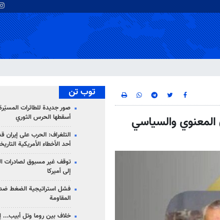
توب تن
صور جديدة للطائرات المسيّرة 
أسقطها الحرس الثوري
ن المعنوي والسياسي
التلغراف: الحرب على إيران ق
أحد الأخطاء الأمريكية التاريخ
توقف غير مسبوق لصادرات ال
إلى أميركا
فشل استراتيجية الضغط ضد
المقاومة
خلاف بين روما وتل أبيب... إ