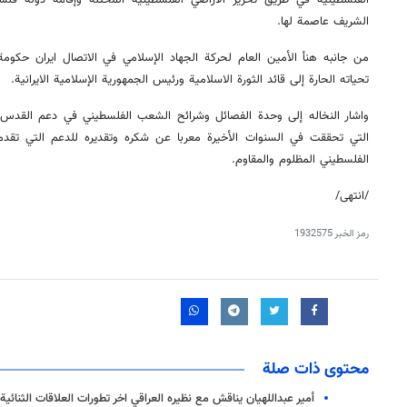
الفلسطينية في طريق تحرير الأراضي الفلسطينية المحتلة وإقامة دولة ف
الشريف عاصمة لها.
من جانبه هنأ الأمين العام لحركة الجهاد الإسلامي في الاتصال ايران حكومة
تحياته الحارة إلى قائد الثورة الاسلامية ورئيس الجمهورية الإسلامية الايرانية.
واشار النخاله إلى وحدة الفصائل وشرائح الشعب الفلسطيني في دعم القدس و
التي تحققت في السنوات الأخيرة معربا عن شكره وتقديره للدعم التي تقدمه 
الفلسطيني المظلوم والمقاوم.
/انتهی/
رمز الخبر
1932575
محتوى ذات صلة
أمير عبداللهيان يناقش مع نظيره العراقي اخر تطورات العلاقات الثنائية 