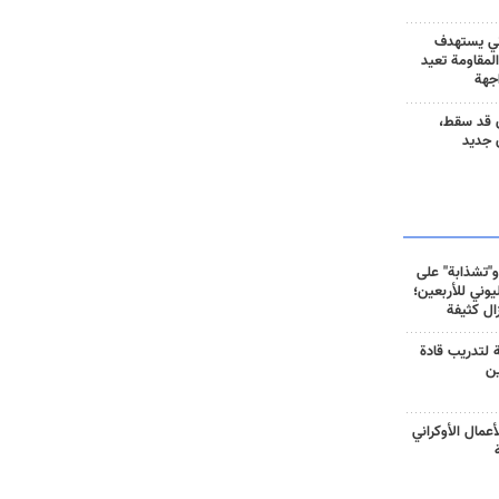
ني يستهدف
المقاومة تعيد
جهة
 قد سقط،
 جديد
و"تشذابة" على
وني للأربعين؛
زال كثيفة
ة لتدريب قادة
ين
أعمال الأوكراني