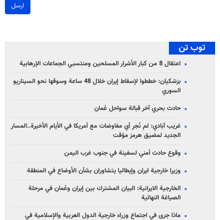
ارسل
توب تن
اعتقال 8 من كبار الأشرار المسلحين ومنتسبي الجماعات الإرهابية
بزشكيان: خططوا لإسقاط إيران خلال 48 ساعة وسوقها نحو السيناريو
السوري
حادث بحري آخر قبالة سواحل عُمان
غريب آبادي: لم نُجرِ أي مفاوضات مع أمريكا في الأيام الأخيرة..المسار
الجديد لمضيق هرمز مؤقت
وقوع حادث أمني لسفينة في جنوب غرب اليمن
وزيرا خارجية ايران وإيطاليا يتشاوران بشأن الأوضاع في المنطقة
الخارجية الايرانية: البيان المشترك بين إيران وعُمان في مرحلة
الصياغة النهائية
ماذا جرى في اجتماع وزراء خارجية الدول العربية والإسلامية في