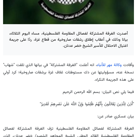
أصدرت الغرفة المشتركة لفصائل المقاومة الفلسطينية، مساء اليوم الثلاثاء،
بيانا وذلك في أعقاب إطلاق رشقات صاروخية من قطاع غزة، ردًا على جريمة
اغتيال الاحتلال للأسير الشيخ خضر عدنان.
وأفادت
وكالة مهر للأنباء
، انه أعلنت "الغرفة المشتركة" في بيانها الذي تلقت "شهاب"
نسخة عنه، مسؤوليتها عن دك مستوطنات غلاف غزة برشقات صاروخية؛ كرد أولي
على هذه الجريمة النكراء.
فيما يلي نص البيان: بسم الله الرحمن الرحيم
"أُذِنَ لِلَّذِينَ يُقَاتَلُونَ بِأَنَّهُمْ ظُلِمُوا وَإِنَّ اللَّهَ عَلَىٰ نَصْرِهِمْ لَقَدِيرٌ"
بيان عسكري صادر عن:
الغرفة المشتركة لفصائل المقاومة الفلسطينية تزف الغرفة المشتركة لفصائل
المقاومة الفلسطينية القائد الوطني الشيخ المجاهد الشهيد/ خضر عدنان، الذي