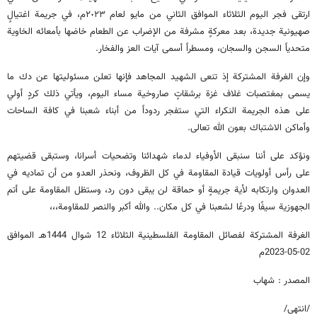
ارتقى فجر اليوم الثلاثاء الموافق الثاني من مايو لعام ٢٠٢٣م، في جريمة اغتيالٍ
صهيونية جديدة، بعد معركةٍ مشرفة من الإضراب عن الطعام خاضها بأمعائه الخاوية
متحدياً السجن والسجان، ومسطراً أسمى آيات العز والفخار.
وإن الغرفة المشتركة إذ تنعى الشهيد المجاهد فإنها تعلن مسئوليتها عن دك ما
يسمى بمغتصبات غلاف غزة برشقاتٍ صاروخية مساء اليوم، ويأتي ذلك كردٍ أولي
على هذه الجريمة النكراء التي ستفجر ردوداً من أبناء شعبنا في كافة الساحات
وأماكن الاشتباك بعون الله تعالى.
ونؤكد على أننا سنبقى الأوفياء لدماء شهدائنا وتضحيات أسرانا، وستبقى قضيتهم
على رأس أولويات قيادة المقاومة في كل الظروف، ونحذر العدو من أن تماديه في
العدوان وارتكابه لأية جريمةٍ أو حماقة لن يبقى دون رد، وستظل المقاومة على أتم
الجهوزية سيفًا ودرعًا لشعبنا في كل مكان.. والله أكبر والنصر للمقاومة،،،
الغرفة المشتركة لفصائل المقاومة الفلسطينية الثلاثاء 12 شوال 1444هـ الموافق
02-05-2023م
المصدر : شهاب
/انتهى/