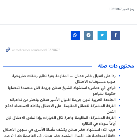
رمز الخبر
1932867
محتوى ذات صلة
ردا على اغتيال خضر عدنان ... المقاومة بغزة تطلق رشقات صاروخية
صوب مستوطنات الاحتلال
قيادي في حماس: استشهاد الشيخ عدنان جريمة قتل متعمدة تتحملها
حكومة نتنياهو
الجامعة العربية تدين جريمة اغتيال الأسير عدنان وتحذر من تداعياته
الغرفة المشتركة لفصائل المقاومة: على الاحتلال وقادته الاستعداد لدفع
الثمن
الغرفة المشتركة: المقاومة جاهزة لكل الخيارات وإذا تمادى الاحتلال فإن
أياماً سوداء في انتظاره
حزب الله: استشهاد خضر عدنان يكشف مأساة الأسرى في سجون الاحتلال
وقفة احتجاجية على اغتيال الشهيد خضر عدنان في العاصمة طهران/ صور