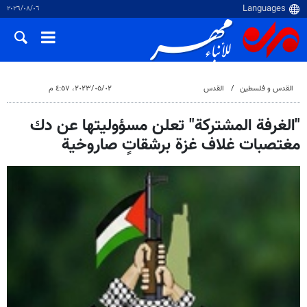
٠٦‏/٠٨‏/٢٠٢٦
القدس و فلسطین
القدس
٠٢‏/٠٥‏/٢٠٢٣، ٤:٥٧ م
"الغرفة المشتركة" تعلن مسؤوليتها عن دك
مغتصبات غلاف غزة برشقاتٍ صاروخية