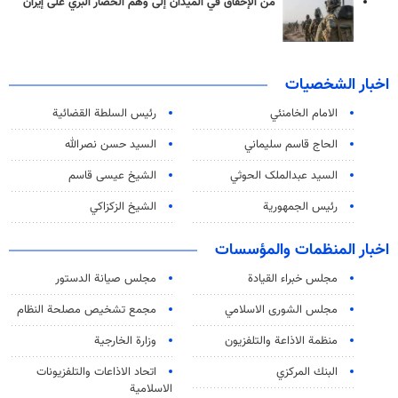
من الإخفاق في الميدان إلى وهم الحصار البري على إيران
اخبار الشخصيات
الامام الخامنئي
رئیس السلطة القضائیة
الحاج قاسم سليماني
السيد حسن نصرالله
السید عبدالملک الحوثي
الشيخ عيسى قاسم
رئيس الجمهورية
الشيخ الزكزاكي
اخبار المنظمات والمؤسسات
مجلس خبراء القيادة
مجلس صيانة الدستور
مجلس الشورى الاسلامي
مجمع تشخيص مصلحة النظام
منظمة الاذاعة والتلفزیون
وزارة الخارجية
البنك المركزي
اتحاد الاذاعات والتلفزيونات
الاسلامية