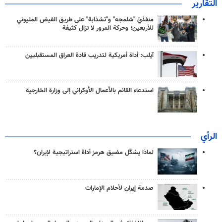
التقارير
منفذَيّ "شلمجه" و"تشذابة" على طريق الفيض المليوني
للأربعين؛ وحركة المرور لا تزال كثيفة
آيلب: أداة أمريكية لتدريب قادة العراق المستقبليين
استدعاء القائم بالأعمال الأوكراني إلى وزارة الخارجية
الرأي
لماذا يشكّل مضيق هرمز أداة استراتيجية لإيران؟
صدمة إيران لأحلام الإمارات