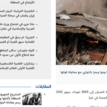
الأوضاع في المنطقة
الخارجية الايرانية: البيان ال
إيران وعُمان في مرحلة الصياغ
ماذا جرى في اجتماع وزراء خا
العربية والإسلامية في عمّان؟
الجزيرة: لم يتبقّ في المفاوضا
العُمانية سوى قضية أو قضيت
اللواء جاويدان: سكان المناط
خط الدفاع الأول عن حدود الب
بزشكيان: القضية الفلسطينية 
القضية الأولى للعالم الإسلام
ن برا وجوا وبحرا بالتوازي مع محاولة قواتها
المقابلات
، ان مع استمرار المجازر ضد المدنيين، ارتفعت حصيلة العدوان إلى 8005 شهداء، بينهم 3342
المشروع الصهيو
المنطقة بأكملها و
رسم معادلة الموا