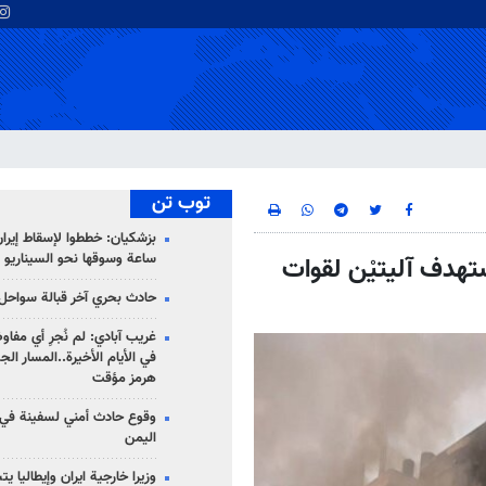
توب تن
ساعة وسوقها نحو السيناريو 
ـ24..."القسام" تستهدف آليتيْن لقوات
حادث بحري آخر قبالة سواحل 
غريب آبادي: لم نُجرِ أي مفاو
في الأيام الأخيرة..المسار ال
هرمز مؤقت
وقوع حادث أمني لسفينة في
اليمن
وزيرا خارجية ايران وإيطاليا ي