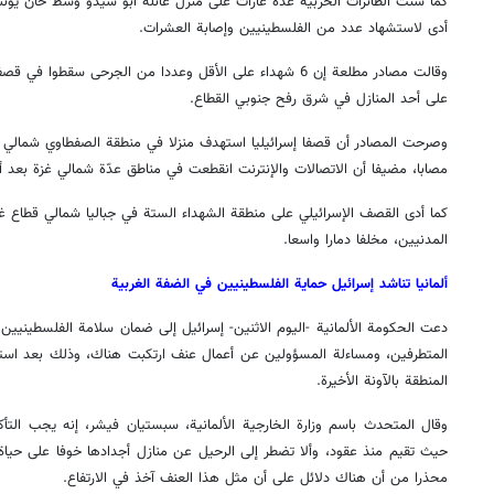
كما شنّت الطائرات الحربية عدة غارات على منزل عائلة أبو سيدو وسط خان يو
أدى لاستشهاد عدد من الفلسطينيين وإصابة العشرات.
وقالت مصادر مطلعة إن 6 شهداء على الأقل وعددا من الجرحى سقطوا 
على أحد المنازل في شرق رفح جنوبي القطاع.
مصابا، مضيفا أن الاتصالات والإنترنت انقطعت في مناطق عدّة شمالي غزة بعد 
كما أدى القصف الإسرائيلي على منطقة الشهداء الستة في جباليا شمالي قطاع 
المدنيين، مخلفا دمارا واسعا.
ألمانيا تناشد إسرائيل حماية الفلسطينيين في الضفة الغربية
دعت الحكومة الألمانية -اليوم الاثنين- إسرائيل إلى ضمان سلامة الفلسطينيي
المتطرفين، ومساءلة المسؤولين عن أعمال عنف ارتكبت هناك، وذلك بعد است
المنطقة بالآونة الأخيرة.
وقال المتحدث باسم وزارة الخارجية الألمانية، سبستيان فيشر، إنه يجب التأكد
حيث تقيم منذ عقود، وألا تضطر إلى الرحيل عن منازل أجدادها خوفا على حياة 
محذرا من أن هناك دلائل على أن مثل هذا العنف آخذ في الارتفاع.