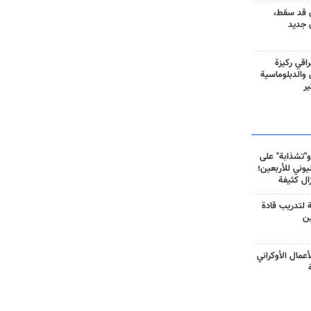
 قد سقط،
 جديد
راقي ركيزة
ي والدبلوماسية
ير
و"تشذابة" على
وني للأربعين؛
زال كثيفة
ة لتدريب قادة
ين
أعمال الأوكراني