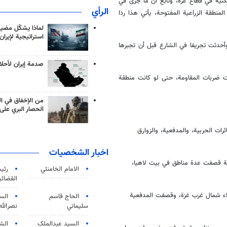
كنية في قطاع غزة، وتابع أن ما جرى في
الرأي
نطقة الزراعية المفتوحة، يأتي هذا ردا
لماذا يشكّل مضيق
استراتيجية لإيران
حدثت تجريفا في الشارع قبل أن تجبرها
صدمة إيران لأحلام
 ضربات المقاومة، حتى لو كانت منطقة
من الإخفاق في ال
الحصار البري على 
ات الحربية، والمدفعية، والزوارق
اخبار الشخصيات
ربية قصفت عدة مناطق في بيت لاهيا،
الامام الخامنئي
رئی
القضائی
لاء شمال غرب غزة، وقصفت المدفعية
الحاج قاسم
الس
سليماني
نصرالله
السید عبدالملک
الش