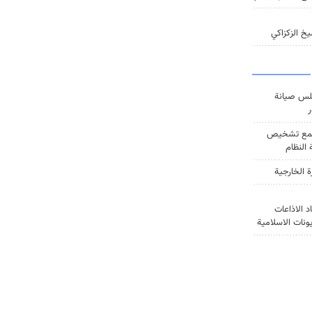
خ الزكزاكي
س صيانة
ر
ع تشخيص
النظام
ة الخارجية
د الاذاعات
يونات الاسلامية