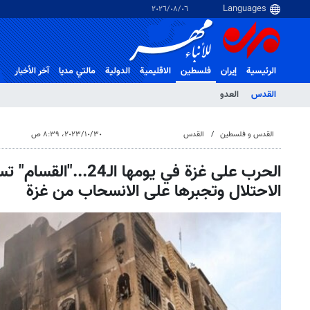
٠٦‏/٠٨‏/٢٠٢٦
الرئيسية
إيران
فلسطین
الاقلیمیة
الدولية
مالتي مدیا
آخر الأخبار
القدس
العدو
القدس و فلسطین
القدس
٣٠‏/١٠‏/٢٠٢٣، ٨:٣٩ ص
الحرب على غزة في يومها ال
الاحتلال وتجبرها على الانسحاب من غزة