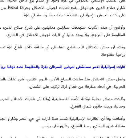
نفى المكتب الإعلامي الحكومي في غزة، وجود أي تقدم بري داخل الأحياء الس
شارع صلاح الدين هو توغل بضع دبابات لجيش الاحتلال وجرافة انطلاقاً من الم
على ادعاء الجيش الإسرائيلي بتنفيذه عملية برية واسعة في غزة.
وأوضح أن هذه الآليات استهدفت سيارتين مدنيتين على شارع صلاح الدين، وأ
المقاومة على التراجع، ولا يوجد حاليا أي آليات لجيش الاحتلال في الشارع.
وختم أن جيش الاحتلال لا يستطيع البقاء في أي منطقة داخل قطاع غزة تحت
زراعية مفتوحة.
غارات إسرائيلية تدمر مستشفى لمرضى السرطان بغزة والمقاومة تصد توغلا بريا
واصل جيش الاحتلال منذ ساعات الصباح الأولى -اليوم الاثنين- شن غارات بالطائر
الحربية، في أنحاء متفرقة من قطاع غزة، تركزت على الشمال.
وأفادت مصادر محلية لوكالة الأنباء الفلسطينية (وفا) بأن طائرات الاحتلال الح
وجباليا، وبيت حانون شمال القطاع.
وأضافت وفا أن الطائرات الإسرائيلية شنت عدة غارات في حي النصر وشارع الج
منطقة شرق المغازي وسط القطاع، وشرق خان يونس.