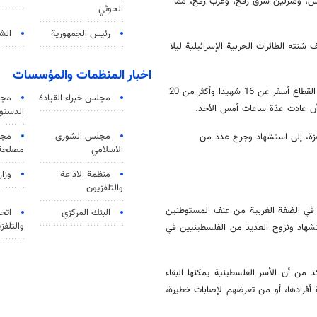
نس، ومنزلين شرق رفح، وغرب رفح، مما
الحوثي
رئيس الجمهورية
الشي
في قصف شنته الطائرات الحربية الإسرائيلية ليلا
اخبار المنظمات والمؤسسات
وصرحت المصادر أن قصفا إسرائيليا استهدف منزلا في منطقة الصفطاوي شمالي القطاع أسفر عن 16 شهيدا وأكثر من 20
مجلس خبراء القيادة
مجل
أن عادت عدّة ساعات أمس الأحد.
الدستو
مجلس الشورى
مجم
غزة، إلى استشهاد وجرح عدد من
الاسلامي
مصلحة 
منظمة الاذاعة
وزار
والتلفزیون
ن في الضفة الغربية من عنف المستوطنين
البنك المركزي
اتحا
والتلفز
شهاد ونزوح العديد من الفلسطينيين في
 من أن الأسر الفلسطينية يمكنها البقاء
أفرادها، أو من تعرضهم لإصابات خطيرة،