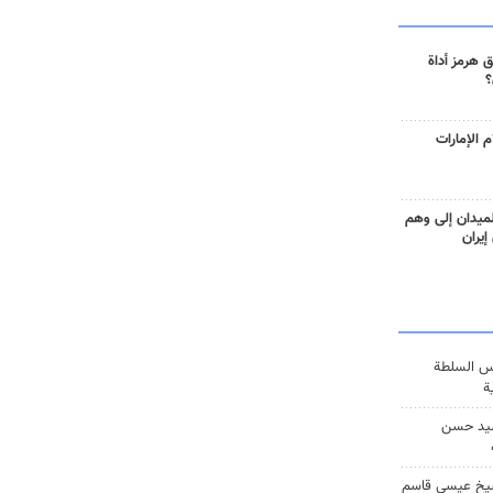
 هرمز أداة
؟
 الإمارات
ميدان إلى وهم
إيران
س السلطة
ة
يد حسن
يخ عيسى قاسم