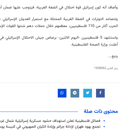
وأضاف أنه كون إسرائيل قوة احتلال في الضفة الغربية، فيتوجب عليها ضمان أ
وتتصاعد التوترات في الضفة الغربية المحتلة مع استمرار العدوان الإسرائيلي
الحرب أكثر من 110 فلسطينيين، معظمهم خلال حملات دهم شنتها القوات الإسرائيلية، أو هجمات مستوطنين.
واستشهد 5 فلسطينيين -اليوم الاثنين- برصاص جيش الاحتلال الإسرائيل
أعلنت وزارة الصحة الفلسطينية.
يتبع...
رمز الخبر
1938062
محتوى ذات صلة
فصائل فلسطينية تعلن استهداف حشود عسكرية إسرائيلية شمال غرب
تجمع يهود طهران لإدانة جرائم وإبادة الكيان الصهيوني في كنيسة يوس