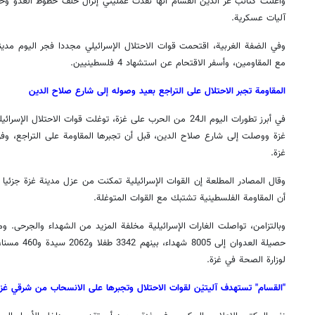
وأعلنت كتائب عز الدين القسام أنها نفذت عمليتي إنزال خلف خطوط العدو وخ
آليات عسكرية.
وفي الضفة الغربية، اقتحمت قوات الاحتلال الإسرائيلي مجددا فجر اليوم مدين
مع المقاومين، وأسفر الاقتحام عن استشهاد 4 فلسطينيين.
المقاومة تجبر الاحتلال على التراجع بعيد وصوله إلى شارع صلاح الدين
في أبرز تطورات اليوم الـ24 من الحرب على غزة، توغلت قوات الاحت
غزة ووصلت إلى شارع صلاح الدين، قبل أن تجبرها المقاومة على التراجع، وف
غزة.
وقال المصادر المطلعة إن القوات الإسرائيلية تمكنت من عزل مدينة غزة جزئيا
أن المقاومة الفلسطينية تشتبك مع القوات المتوغلة.
وبالتزامن، تواصلت الغارات الإسرائيلية مخلفة المزيد من الشهداء والجرحى. وم
لوزارة الصحة في غزة.
"القسام" تستهدف آليتيْن لقوات الاحتلال وتجبرها على الانسحاب من شرقي غز