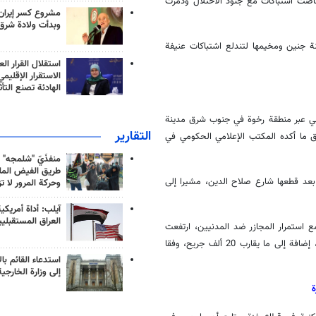
اضت اشتباكات مع جنود الاحتلال ودمرت
مشروع كسر إيران
وبدأت ولادة شرق
ة جنين ومخيمها لتندلع اشتباكات عنيفة
استقلال القرار الع
الاستقرار الإقليم
الهادئة تصنع التأث
لال الإسرائيلي عبر منطقة رخوة في جنوب شرق مدينة
التقارير
ق ما أكده المكتب الإعلامي الحكومي في
منفذَيّ "شلمجه" 
طريق الفيض الملي
 بعد قطعها شارع صلاح الدين، مشيرا إلى
وحركة المرور لا ت
آيلب: أداة أمريكي
العراق المستقبلي
ع استمرار المجازر ضد المدنيين، ارتفعت
حصيلة العدوان إلى 8005 شهداء، بينهم 3342 طفلا و2062 سيدة و460 مسنا، إضافة إلى ما يقارب 20 ألف جريح، وفقا
استدعاء القائم بال
إلى وزارة الخارجية
ة