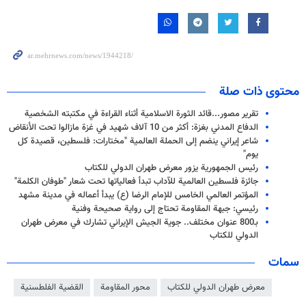
محتوى ذات صلة
تقرير مصور...قائد الثورة الاسلامية أثناء القراءة في مكتبته الشخصية
الدفاع المدني بغزة: أكثر من 10 آلاف شهيد في غزة مازالوا تحت الأنقاض
شاعر إيراني ينضم إلى الحملة العالمية "مختارات: فلسطين، قصيدة كل
يوم"
رئيس الجمهورية يزور معرض طهران الدولي للكتاب
جائزة فلسطين العالمية للآداب تبدأ فعالياتها تحت شعار "طوفان الكلمة"
المؤتمر العالمي الخامس للإمام الرضا (ع) يبدأ أعماله في مدينة مشهد
رئيسي: جبهة المقاومة تحتاج إلى رواية صحيحة وفنية
بـ800 عنوان مختلف.. جوية الجيش الإيراني تشارك في معرض طهران
الدولي للكتاب
سمات
معرض طهران الدولي للكتاب
محور المقاومة
القضية الفلطسنية