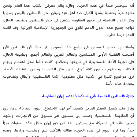
أنه سيخسر حتماً في هذه الحرب، وقال: يقام معرض الكتاب هذا العام ونحن
نشهد حرباً وحشية يشنها الكيان ضد أهل غزة ولبنان نحن فلسطين واليمن وسوريا
وكل الدول الناشطة في محور المقاومة سنبقى في جوار فلسطين. وبطبيعة الحال،
تواجه جميع هذه الدول الدعم القوي من الجمهورية الإسلامية الإيرانية وقد لقنت
العدو درسا عظيما.
وأضاف إن حضور فلسطين في برامج هذا المعرض بارز جداً؛ لأن فلسطين الآن
أصبحت القضية الأولى للمسلمين والعالم العربي والعالم أجمع. وبطبيعة الحال،
فإن تجربة الأمة الفلسطينية في تاريخها ونضالاتها كانت دائما محل اهتمام وإلهام
للكتاب، وجعلتهم يبدعون كافة أنواع الفنون مثل الشعر وغيره من التقنيات الأدبية.
نرى مواضيع كثيرة في الأدب؛ مثل مظلومية الأمة الفلسطينية وأبطال وتضحيات
وعظمة هذه الأمة.
جائزة فلسطين العالمية تأتي استكمالاً لدعم إيران للمقاومة
وقال منير شفيق المفكر العربي كضيف آخر لهذا الاجتماع: اليوم، بعد 45 عاما، نرى
أن المقاومة الفلسطينية وصلت إلى مستوى غير مسبوق من الإنجازات، ونشهد
تغييرا هائلا في المعركة مع إسرائيل. لقد كان دور إيران خلال هذه السنوات بارزاً
جداً، وما نراه اليوم في هذه الحرب، هناك بالتأكيد علم وهندسة وراءها. وهذه