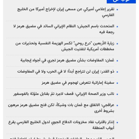
تقرير إعلامي أميركي عن مسعى إيران لإخراج أميركا من الخليج
الفارسي
المتحدث باسم الجيش: النظام الإيراني السائد في مضيق هرمز لا
رجعة فيه
زيارة الأربعين "درع روحي" لكسر الهزيمة النفسية وتحذيرات من
مخططات أمريكية لتفتيت الجيش
عُمان: المفاوضات بشأن مضيق هرمز تجري في أجواء إيجابية
ذو القدر: إيران لن تتراجع أبداً؛ لا في الحرب ولا في المفاوضات
سفينة إماراتية تتعرض لهجوم في مضيق هرمز
نائب وزير الصحة الإيراني: قصف لامِرد تمّ بقنابل ملوّثة بالفوسفور
عراقجي: الاتفاق مع عُمان بات وشيكاً، لكن فتح مضيق هرمز مرهون
بشروط أخرى
إنذار باقتراب نفاد مخزونات الدفاع الجوي لدول الخليج الفارسي يقرع
أبواب المنطقة