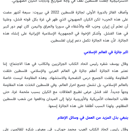
الاستراتيجية جعلت فلسطين تقف في وجه صواريخ ودبابات الكيان الصهيوني.
وأضاف الفائز بالدورة الأولى لجائزة فلسطين 2022 في بيروت: سبعة أشهر مضت
على هذه الحرب؛ لكن الكيان الصهيوني الذي ظهر في غزة بكل قوته فشل، وعلينا
أن نعلم أن إيران وحزب الله والأشقاء في سوريا والعراق واليمن كان لهم دور كبير
في هذا الفشل. وأشكر الإخوة في الجمهورية الإسلامية الإيرانية على إنشاء هذه
الجائزة. لأن هذه الجائزة تكمل دعم إيران لفلسطين.
اكبر جائزة في العالم الإسلامي
وقال يوسف شقره رئيس اتحاد الكتاب الجزائريين والكاتب في هذا الاجتماع: إننا
نعتبر هذه الجائزة أعظم جائزة في العالم العربي والإسلامي. فلسطين خلقت
المقاومة ولقنت الجميع درس التضحية والاستشهاد. وهذه المقاومة ليست خاصة
بالعالم الإسلامي، بل تشمل جميع احرار العالم. وفي فلسطين اتخذت هذه المقاومة
وجهاً جديداً. لقد فشل عرض تطبيع العلاقات مع الكيان بسبب ملحمة غزة. حتى
طلاب الجامعات الأمريكية والأوروبية نزلوا إلى الميدان ودافعوا عن شعب فلسطين
المظلوم. ولهذا السبب أطلقنا على هذه الجائزة إسمها.
ينبغي بذل المزيد من العمل في وسائل الإعلام
وقال رئيس اتحاد الكتاب العرب محمد حوراني، في معرض شكره للقائمين على