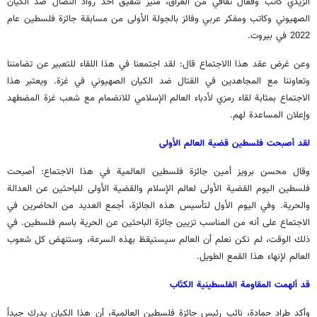
الزيدي كاتب وفعال ثقافي من العراق، منير شفيق أحد رواد النضال ضد الكيان
الصهيوني وكاتب ومفكر عربي وفائز بالجولة الأولى من مسابقة جائزة فلسطين عام
2022 في بيروت.
وعن غرض عقد هذا االاجتماع قال: لقد اجتمعنا في هذا اللقاء للتعبير عن تضامننا
وتعاوننا مع المجاهدين في القتال ضد الكيان الصهيوني في غزة. ويعتبر هذا
الاجتماع بمثابة لقاء رمزي لأدباء العالم الإسلامي للانضمام مع شعب غزة المضطهد
وإعلان المساعدة لهم.
لقد أصبحت فلسطين قضية العالم الأولى
وقال محسن برويز أمين جائزة فلسطين العالمية في هذا الاجتماع: أصبحت
فلسطين اليوم القضية الأولى لعالم الإسلام والقضية الأولى للباحثين عن العدالة
والحرية. وفي اليوم الأول لتأسيس هذه الجائزة، أجمع العديد من الحاضرين في
الاجتماع على أنه من المناسب تزيين جائزة الباحثين عن الحرية باسم فلسطين. في
ذلك الوقت، لم نكن نعلم أن العالم سيستيقظ بهذه السرعة، وستنهض كل شعوب
العالم لإنهاء هذا القمع الطويل.
قد ألهمت المقاومة الفلسطينية الكتّاب
وأكد طراد حمادة، نائب رئيس جائزة فلسطين العالمية، أن هذا الكيان يدرك جيداً