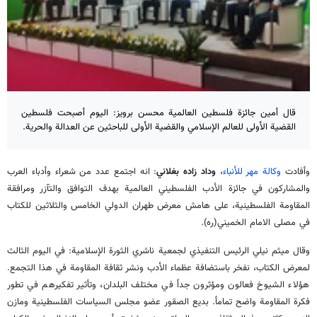
قال أمين جائزة فلسطين العالمية محسن برويز: اليوم أصبحت فلسطين
القضية الأولى للعالم الإسلامي والقضية الأولى للباحثين عن العدالة والحرية.
وأفادت
وكالة مهر للأنباء
،
وداد زاده بغلاني
: انه اجتمع عدد من شعراء وأدباء العرب
والمشاركون في جائزة الأدب الفلسطيني العالمية بهدف التوافق والتآزر ومرافقة
المقاومة الفلسطينية، على هامش معرض طهران الدولي الخامس والثلاثين للكتاب
في مصلى الامام الخميني(ره).
وقال ميثم نيلي الرئيس التنفيذي لجمعية ناشري الثورة الإسلامية: في اليوم الثالث
لمعرض الكتاب، نفخر باستضافة عظماء الأدب ونشر ثقافة المقاومة في هذا التجمع.
هؤلاء الشيوخ فعالون ومؤثرون جداً في مختلف البلدان، وتأثير تفكيرهم في تطور
فكرة المقاومة واضح تماماً. بديع الصقور عضو مجلس السياسات الفلسطينية ومازن