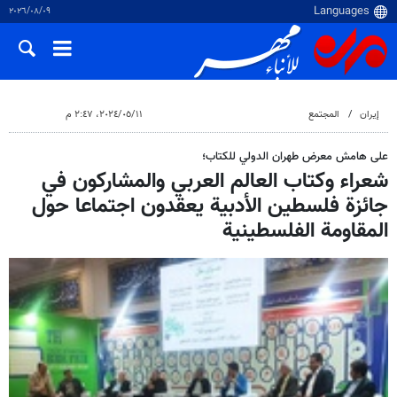
٠٩‏/٠٨‏/٢٠٢٦
إيران
المجتمع
١١‏/٠٥‏/٢٠٢٤، ٢:٤٧ م
على هامش معرض طهران الدولي للكتاب؛
شعراء وكتاب العالم العربي والمشاركون في
جائزة فلسطين الأدبية يعقدون اجتماعا حول
المقاومة الفلسطينية