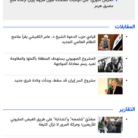
الحرس الثوري: على الولايات المتحدة قبول شروط إيران لإعادة فتح
مضيق هرمز
المقابلات
قيادي حزب الدعوة الشيخ د. عامر الكفيشي يقرأ ملامح
النظام العالمي الجديد
المشروع الصهيوني يستهدف المنطقة بأكملها والمقاومة
تعيد رسم معادلة المواجهة
مشروع كسر إيران قد سقط، وبدأت ولادة شرق جديد
التقارير
منفذَيّ "شلمجه" و"تشذابة" على طريق الفيض المليوني
للأربعين؛ وحركة المرور لا تزال كثيفة