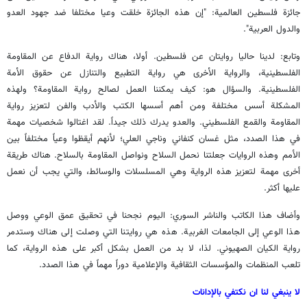
جائزة فلسطين العالمية: "إن هذه الجائزة خلقت وعيا مختلفا ضد جهود العدو
والدول العربية".
وتابع: لدينا حاليا روايتان عن فلسطين. أولا، هناك رواية الدفاع عن المقاومة
الفلسطينية، والرواية الأخرى هي رواية التطبيع والتنازل عن حقوق الأمة
الفلسطينية. والسؤال هو: كيف يمكننا العمل لصالح رواية المقاومة؟ ولهذه
المشكلة أسس مختلفة ومن أهم أسسها الكتب والأدب والفن لتعزيز رواية
المقاومة والقمع الفلسطيني. والعدو يدرك ذلك جيداً. لقد اغتالوا شخصيات مهمة
في هذا الصدد، مثل غسان كنفاني وناجي العلي؛ لأنهم أيقظوا وعياً مختلفاً بين
الأمم وهذه الروايات جعلتنا نحمل السلاح ونواصل المقاومة بالسلاح. هناك طريقة
أخرى مهمة لتعزيز هذه الرواية وهي المسلسلات والوسائط، والتي يجب أن نعمل
عليها أكثر.
وأضاف هذا الكاتب والناشر السوري: اليوم نجحنا في تحقيق عمق الوعي ووصل
هذا الوعي إلى الجامعات الغربية. هذه هي روايتنا التي وصلت إلى هناك وستدمر
رواية الكيان الصهيوني. لذا، لا بد من العمل بشكل أكبر على هذه الرواية، كما
تلعب المنظمات والمؤسسات الثقافية والإعلامية دوراً مهماً في هذا الصدد.
لا ينبغي لنا ان نكتفي بالإدانات