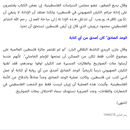
وقال بديع الصقور، عضو مجلس السياسات الفلسطينية: إن بعض الكتاب يقتصرون
على إدانة جرائم الكيان الصهيوني في فلسطين؛ ولكننا نعتقد أن الإدانة لا ينبغي أن
تكون كافية، ويجب أن تنتقل هذه الإدانة إلى ساحة العمل. رحم الله الشاعر
الفلسطيني محمود درويش الذي قال إن أرض فلسطين تستحق أن تحيا.
الوعد الصادق" كان أصدق من أي كتابة
وقال مازن الزيدي الناشط الثقافي البارز: "لو لم تقتصر جائزة فلسطين العالمية على
موضوع الأدب فقط لكان من الممكن أن نمنحها للإمام الخامنئي". لأنهم عندما
أرسلوا مئات الصواريخ والطائرات المسيرة ضد الكيان اوفوا بوعدهم، فقد لقنوا
الكيان الصهيوني درساً تاريخياً. الوعد الصادق أصدق من أي رواية أو كتابة أو عمل
أدبي كتب عن فلسطين. وكانت عملية الوعد الصادق وعداً صادقاً بالدفاع عن الأمة
الفلسطينية. وأثبتت هذه العملية أن إيران ليست فقط مع الشعب الفلسطيني في
الشعارات واللقاءات، وعند الضرورة تستهدف سماء الاحتلال بمئات الصواريخ.
/انتهى/
رمز الخبر
1944218