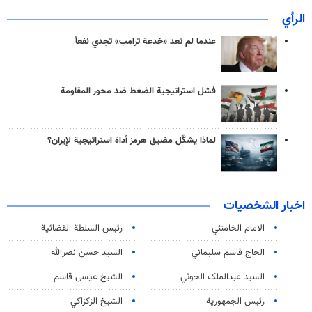
الرأي
عندما لم تعد «خدعة ترامب» تجدي نفعاً
فشل استراتيجية الضغط ضد محور المقاومة
لماذا يشكّل مضيق هرمز أداة استراتيجية لإيران؟
اخبار الشخصيات
الامام الخامنئي
رئیس السلطة القضائیة
الحاج قاسم سليماني
السيد حسن نصرالله
السید عبدالملک الحوثي
الشيخ عيسى قاسم
رئيس الجمهورية
الشيخ الزكزاكي