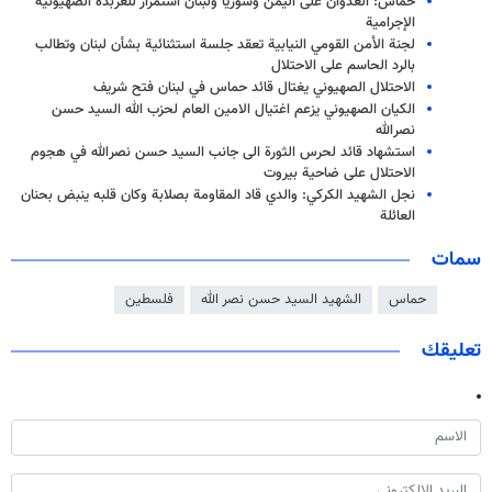
حماس: العدوان على اليمن وسوريا ولبنان استمرار للعربدة الصهيونية
الإجرامية
لجنة الأمن القومي النيابية تعقد جلسة استثنائية بشأن لبنان وتطالب
بالرد الحاسم على الاحتلال
الاحتلال الصهيوني يغتال قائد حماس في لبنان فتح شريف
الكيان الصهيوني يزعم اغتيال الامين العام لحزب الله السيد حسن
نصرالله
استشهاد قائد لحرس الثورة الى جانب السيد حسن نصرالله في هجوم
الاحتلال على ضاحية بيروت
نجل الشهيد الكركي: والدي قاد المقاومة بصلابة وكان قلبه ينبض بحنان
العائلة
سمات
حماس
الشهيد السيد حسن نصر الله
فلسطين
تعليقك