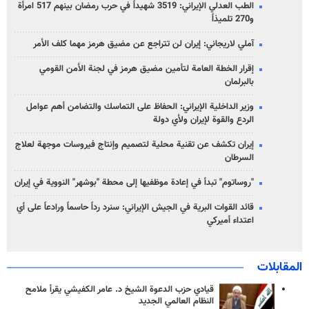
الطب العدلي الإيراني: 3519 شهيداً في حرب رمضان بينهم 517 امرأة
و270 تلميذاً
آملي لاريجاني: إيران لن تتراجع عن مضيق هرمز مهما كلف الأمر
إقرار الخطة العامة لتأمين مضيق هرمز في لجنة الأمن القومي
بالبرلمان
وزير الداخلية الإيراني: الحفاظ على التماسك والتضامن أهم عوامل
الردع والقوة لإيران ولأي دولة
إيران تكشف عن تقنية محلية لتصميم وإنتاج فيروسات موجهة لعلاج
السرطان
"روساتوم" تبدأ في إعادة موظفيها إلى محطة "بوشهر" النووية في إيران
قائد القوات البرية في الجيش الإيراني: سنرد رداً حاسماً ورادعاً على أي
اعتداء أميركي
المقابلات
قيادي حزب الدعوة الشيخ د. عامر الكفيشي يقرأ ملامح
النظام العالمي الجديد