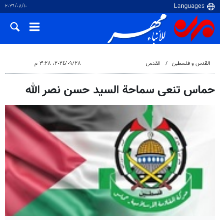
١٠‏/٠٨‏/٢٠٢٦
القدس و فلسطین
القدس
٢٨‏/٠٩‏/٢٠٢٤، ٣:٢٨ م
حماس تنعى سماحة السيد حسن نصر الله