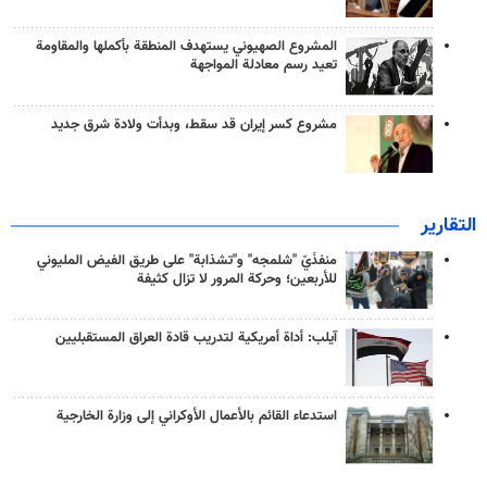
المشروع الصهيوني يستهدف المنطقة بأكملها والمقاومة
تعيد رسم معادلة المواجهة
مشروع كسر إيران قد سقط، وبدأت ولادة شرق جديد
التقارير
منفذَيّ "شلمجه" و"تشذابة" على طريق الفيض المليوني
للأربعين؛ وحركة المرور لا تزال كثيفة
آيلب: أداة أمريكية لتدريب قادة العراق المستقبليين
استدعاء القائم بالأعمال الأوكراني إلى وزارة الخارجية