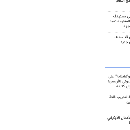
مح النظام
ني يستهدف
المقاومة تعيد
جهة
 قد سقط،
 جديد
و"تشذابة" على
وني للأربعين؛
زال كثيفة
ة لتدريب قادة
ين
أعمال الأوكراني