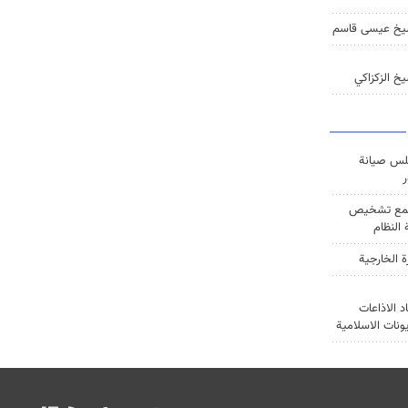
يخ عيسى قاسم
خ الزكزاكي
س صيانة
ر
ع تشخيص
النظام
ة الخارجية
د الاذاعات
يونات الاسلامية