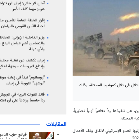
آملي لاريجاني: إيران لن تت
هرمز مهما كلف الأمر
إقرار الخطة العامة لتأمين 
لجنة الأمن القومي بالبرلمان
وزير الداخلية الإيراني: الحف
والتضامن أهم عوامل الردع وا
ولأي دولة
إيران تكشف عن تقنية محلية
وإنتاج فيروسات موجهة لعلا
"روساتوم" تبدأ في إعادة موظ
"بوشهر" النووية في إيران
حتلال في تلال كفرشوبا المحتلة، وذلك
قائد القوات البرية في الجيش 
رداً حاسماً ورادعاً على أي اعت
 عن تنفيذها رداً دفاعياً أولياً تحذيرياً،
ية المحتلة.
المقابلات
إليها العدو الإسرائيلي لاتفاق وقف الأعمال
قيادي حزب الدعوة