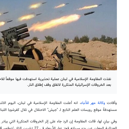
نفذت المقاومة الإسلامية في لبنان عملية تحذيرية استهدفت فيها موقعاً للا
بعد الخروقات الإسرائيلية المتكررة لاتفاق وقف إطلاق النار.
وأفادت
وكالة مهر للأنباء
، انه أعلنت المقاومة الإسلامية في لبنان، اليوم الاثنين،
مستهدفةً موقع رويسات العلم التابع لـ "جيش" الاحتلال في تلال كفرشوبا اللبنان
وفي بيانٍ لها، قالت المقاومة إن الرد جاء على إثر الخروقات المتكررة التي يبادر 
العدائية المعلن عن بدء سريانه فجرَ نهار الأربعاء في 27 تشرين الثاني/نوفمبر 2024.