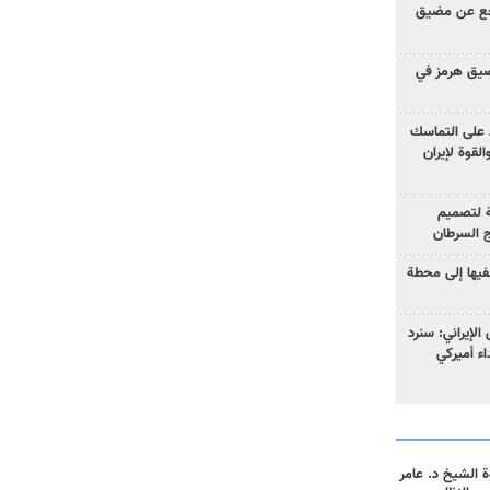
راجع عن مضيق
مضيق هرمز في
اظ على التماسك
لقوة لإيران
 لتصميم
ج السرطان
فيها إلى محطة
الإيراني: سنرد
داء أميركي
 الشيخ د. عامر