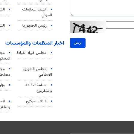
السید عبدالملک
الش
الحوثي
رئيس الجمهورية
الشي
اخبار المنظمات والمؤسسات
ارسل
مجلس خبراء القيادة
مجل
الدستو
مجلس الشورى
مجم
الاسلامي
مصلحة 
منظمة الاذاعة
وزار
والتلفزیون
البنك المركزي
اتحا
والتلفز