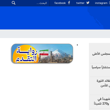
facebook
twitter
instagram
لمجلس الأعلى
شاراً سياسياً
ئد الثورة
 للأمن
ب العدلي الإيراني: 3519 شهيداً في