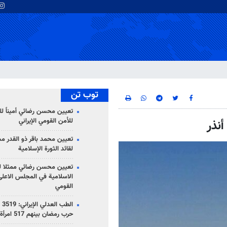
توب تن
تعيين محسن رضائي أميناً ل
للأمن القومي الإيراني
أنذر
تعيين محمد باقر ذو القدر مست
لقائد الثورة الإسلامية
تعيين محسن رضائي ممثلا لقا
الاسلامية في المجلس الاعلى
القومي
الط
حرب رمضان بينهم 517 امرأة و270 تلميذاً