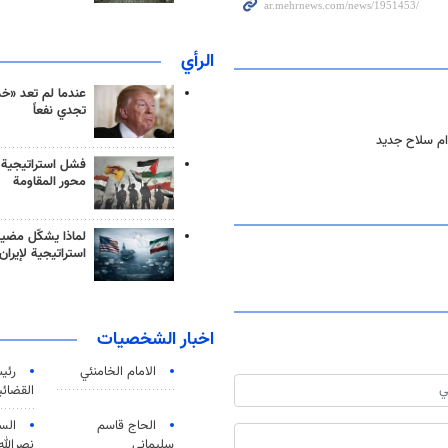
الرأي
عندما لم تعد «خ
تجدي نفعاً
ام سلاح جديد
فشل استراتيجية
محور المقاومة
لماذا يشكّل مضيق
استراتيجية لإيران
اخبار الشخصيات
الامام الخامنئي
رئی
القضائی
الحاج قاسم
الس
سليماني
نصرالله