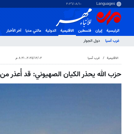
١٠‏/٠٨‏/٢٠٢٦
الرئيسية
إيران
فلسطین
الاقلیمیة
الدولية
مالتي مدیا
آخر الأخبار
غرب آسیا
دول الجوار
الاقلیمیة
غرب آسیا
٠٢‏/١٢‏/٢٠٢٤، ٨:٢١ م
حزب الله يحذر الكيان الصهيوني: قد أُعذر من 