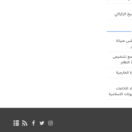
خ الزكزاكي
س صيانة
ر
ع تشخيص
النظام
ة الخارجية
د الاذاعات
يونات الاسلامية