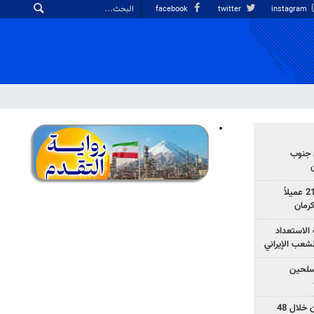
facebook
twitter
instagram
 جنوب
وزارة الأمن الإيرانية: اعتقال 21 عميلاً
الاستعداد
لشعب الإيراني
المسلحين
بزشكيان: خططوا لإسقاط إيران خلال 48