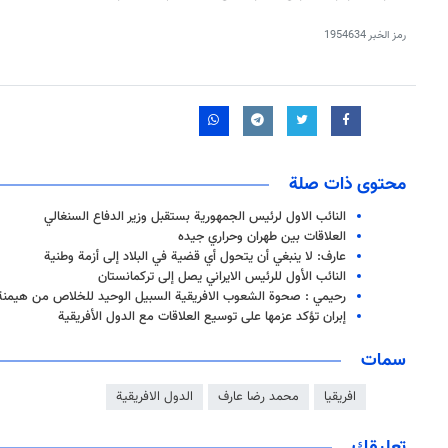
رمز الخبر
1954634
محتوى ذات صلة
النائب الاول لرئيس الجمهورية بستقبل وزير الدفاع السنغالي
العلاقات بين طهران وحراري جيده
عارف: لا ينبغي أن يتحول أي قضية في البلاد إلى أزمة وطنية
النائب الأول للرئيس الايراني يصل إلى تركمانستان
رحيمي : صحوة الشعوب الافريقية السبيل الوحيد للخلاص من هيمنة 
إبران تؤكد عزمها على توسيع العلاقات مع الدول الأفريقية
سمات
افريقيا
محمد رضا عارف
الدول الافريقية
تعليقك