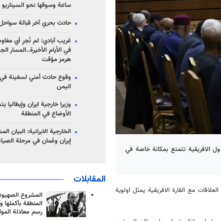
ساعة وسوقها نحو السيناريو 
حادث بحري آخر قبالة سواحل 
غريب آبادي: لم نُجرِ أي مفاو
في الأيام الأخيرة..المسار ال
هرمز مؤقت
وقوع حادث أمني لسفينة في
اليمن
وزيرا خارجية ايران وإيطاليا ي
الأوضاع في المنطقة
الخارجية الايرانية: البيان ال
إيران وعُمان في مرحلة الصياغ
ول الافريقية تتمتع بمكانة خاصة في
المقابلات
لاقات مع القارة الافريقية يمثل اولوية
المشروع الصهيو
المنطقة بأكملها و
رسم معادلة الموا