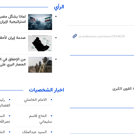
الرأي
لماذا يشكّل مضيق
استراتيجية لإيران
صدمة إيران لأحلام
من الإخفاق في ال
الحصار البري على 
القوى الكبرى
اخبار الشخصيات
الامام الخامنئي
رئی
القضائی
الحاج قاسم
الس
سليماني
نصرالله
السید عبدالملک
الش