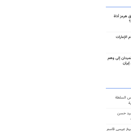
 هرمز أداة
؟
 الإمارات
ميدان إلى وهم
إيران
س السلطة
ة
يد حسن
يخ عيسى قاسم