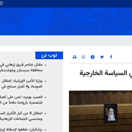
توب تن
مقتل عناصر فريق إرهابي في
محافظة سيستان وبلوشستان
 السياسة الخارجية
للموساد و4 أشرار مسلح في كرمان
العميد بهمرد: نحن على أهبة 
للتضحية بأرواحنا دفاعاً عن ا
اعتقال 8 من كبار الأشرار 
ومنتسبي الجماعات الإرهابية