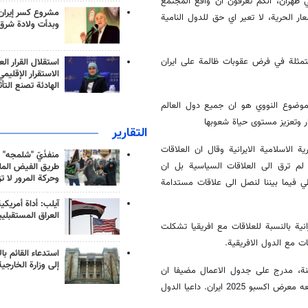
ي طهران، انكم تعرفون ان واقع المجتمع
مشروع كسر إيران
ار الحرية، لا تعير اي حق للدول النامية
وبدأت ولادة شرق
متمثلة في فرض عقوبات ظالمة على ايران
استقلال القرار الع
الاستقرار الإقليم
الهادئة تصنع التأث
الموضوع النووي هو ان جميع دول العالم
ر وتعزيز مستوى حياة شعوبها
التقارير
 الاسلامية الايرانية وقال ان العلاقات
منفذَيّ "شلمجه" 
ية لم ترق الى العلاقات السياسية بل ان
طريق الفيض الملي
وحركة المرور لا ت
طي فيما بيننا لنصل الى علاقات مستدامة
آيلب: أداة أمريكي
العراق المستقبلي
نية بالنسبة للعلاقات مع افريقيا تشكلت
ات مع الدول الافريقية.
استدعاء القائم بال
إلى وزارة الخارجية
نة، مدرج على جدول الاعمال مضيفا ان
الاجتماع الثالث لهذه اللجنة سيعقد في العالم الايراني المقبل ويقام بالتزامن معه معرض اكسبو 2025 ايران. داعيا الدول