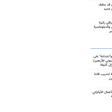
 قد سقط،
 جديد
راقي ركيزة
ي والدبلوماسية
ير
و"تشذابة" على
وني للأربعين؛
زال كثيفة
ة لتدريب قادة
ين
أعمال الأوكراني