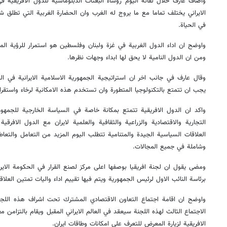
واضاف عارف خلال لقائه اليوم رؤساء البعثات الدبلوماسية للدول الافريقية ف
الايراني يختلف تماما مع ما يروج له الغرب وان الحضارة الغربية التي تطلق شع
في الحياة.
واوضح ان اداء الدول الغربية في غزة ولبنان وفلسطين هو استمرار للرؤية ال
ومن ان الدول النامية لا يحق لها ابداء وجهات نظرها.
وقال عارف في جانب اخر ان استراتيجية الجمهورية الاسلامية الايرانية في 
يجب ان تتمتع بالتكنولوجيا المتطورة وان تستخدم هذه الامكانية لرخاء واستقرا
واكد ان الدول الافريقية تتمتع بمكانة خاصة في السياسة الخارجية للجمهورية
التجارية والاقتصادية والزراعية والثقافية والعلمية لايران مع الدول الافرق
العلاقات السياسية الجيدة والمتنامية تتطلب اليوم المزيد من التعامل والتعا
وشاملة في جميع المجالات.
ومضى يقول ان لجنة افريقيا بوصفها اعلى مركز لصنع القرار في الحكومة الايرا
برئاسة النائب الاول لرئيس الجمهورية ويتم فيها تقييم اداء واليات تمتين العلاق
واوضح ان اقامة اجتماع التعاون الاقتصادي المشترك تحت اشراف هذه اللج
الافريقية لزيارة المعرض للتعرف على امكانات وطاقات ايران.