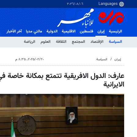
٠٦‏/٠٨‏/٢٠٢٦
الرئيسية
إيران
فلسطین
الاقلیمیة
الدولية
مالتي مدیا
آخر الأخبار
السياسة
الإقتصاد
المجتمع
الثقافة
العلوم
الرياضة
إيران
السياسة
٢٠‏/٠٢‏/٢٠٢٥، ٨:٣٥ م
عارف: الدول الافريقية تتمتع بمكانة خاصة في
الايرانية