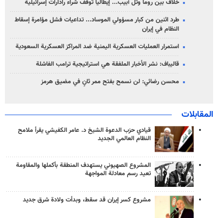
خلاف بين روما وتل أبيب... إيطاليا توقف شراء رادارات إسرائيلية
طرد اثنين من كبار مسؤولي الموساد... تداعيات فشل مؤامرة إسقاط
النظام في إيران
استمرار العمليات العسكرية اليمنية ضد المراكز العسكرية السعودية
قاليباف: نشر الأخبار الملفقة هي استراتيجية ترامب الفاشلة
محسن رضائي: لن نسمح بفتح ممر ثانٍ في مضيق هرمز
المقابلات
قيادي حزب الدعوة الشيخ د. عامر الكفيشي يقرأ ملامح
النظام العالمي الجديد
المشروع الصهيوني يستهدف المنطقة بأكملها والمقاومة
تعيد رسم معادلة المواجهة
مشروع كسر إيران قد سقط، وبدأت ولادة شرق جديد