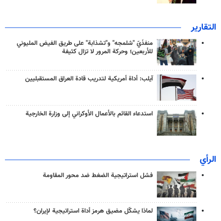
التقارير
منفذَيّ "شلمجه" و"تشذابة" على طريق الفيض المليوني
للأربعين؛ وحركة المرور لا تزال كثيفة
آيلب: أداة أمريكية لتدريب قادة العراق المستقبليين
استدعاء القائم بالأعمال الأوكراني إلى وزارة الخارجية
الرأي
فشل استراتيجية الضغط ضد محور المقاومة
لماذا يشكّل مضيق هرمز أداة استراتيجية لإيران؟