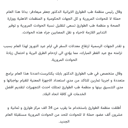
وقال رئيس منظمة طب الطوارئ الايرانية الدكتور جعفر ميعادفر: بدانا هذا العام
حملة لا للحوادث المرورية و كل الجهات الحكومية و المنظمات الاهلية ووزارة
الصحة و منظمة طب الطوارئ تسعى لتقليل نسبة الحوادث المرورية و توفير
التدابير اللازمة لاحياء و نقل المصابين جراء هذه الحوادث.
و تقدر الجهات الرسمیة ارتفاع معدلات السفر في ايام عيد النوروز لهذا العام بسبب
تزامنه مع عيد الفطر المبارك، مما يؤدي الى ازدحام الطرق البرية و احتمال زيادة
الحوادث المرورية.
وقال متخصص في طب الطوارئ الدكتور بابك يكتابرست:اعددنا هذا العام برامج
متعددة و اجرينا تمارين للتاكد من مدي استعداد الاجهزة المعنية للقيام بواجباتها و
مدى التنسيق بينها و منظمة طب الطوارئ تمتلك احدث التجهيزات لتقديم افضل
الخدمات في كافة انحاء البلاد.
أطلقت منظمة الطوارئ باستخدام ما يقرب من 34 الف مركز طوارئ و ثمانية و
عشرون ألف عضو، حملة لا للحوادث للحد من الحوادث المرورية مستقبلة العام
الجديد.