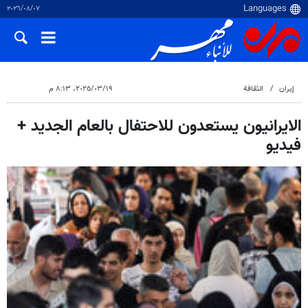
٠٧‏/٠٨‏/٢٠٢٦
إيران
الثقافة
١٩‏/٠٣‏/٢٠٢٥، ٨:١٣ م
الايرانيون يستعدون للاحتفال بالعام الجديد +
فيديو