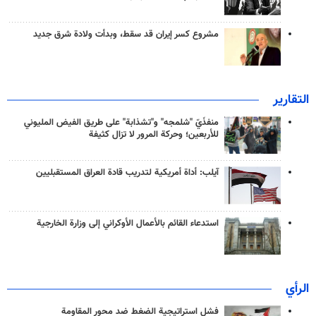
مشروع كسر إيران قد سقط، وبدأت ولادة شرق جديد
التقارير
منفذَيّ "شلمجه" و"تشذابة" على طريق الفيض المليوني
للأربعين؛ وحركة المرور لا تزال كثيفة
آيلب: أداة أمريكية لتدريب قادة العراق المستقبليين
استدعاء القائم بالأعمال الأوكراني إلى وزارة الخارجية
الرأي
فشل استراتيجية الضغط ضد محور المقاومة