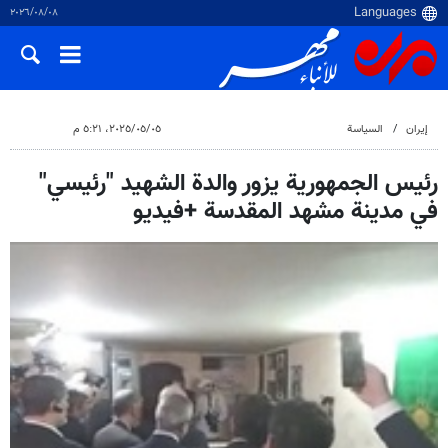
٠٨‏/٠٨‏/٢٠٢٦
إيران
السياسة
٠٥‏/٠٥‏/٢٠٢٥، ٥:٢١ م
رئيس الجمهورية يزور والدة الشهيد "رئيسي"
في مدينة مشهد المقدسة +فيديو