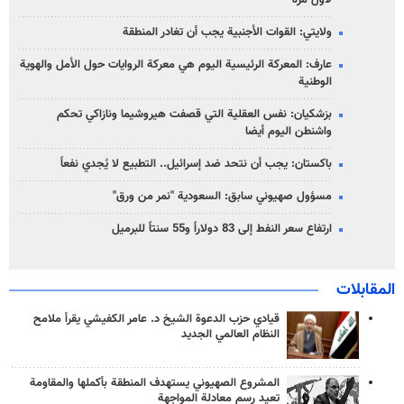
لأول مرة
ولايتي: القوات الأجنبية يجب أن تغادر المنطقة
عارف: المعركة الرئيسية اليوم هي معركة الروايات حول الأمل والهوية
الوطنية
بزشكيان: نفس العقلية التي قصفت هيروشيما ونازاكي تحكم
واشنطن اليوم أيضا
باكستان: يجب أن نتحد ضد إسرائيل.. التطبيع لا يُجدي نفعاً
مسؤول صهيوني سابق: السعودية "نمر من ورق"
ارتفاع سعر النفط إلى 83 دولاراً و55 سنتاً للبرميل
المقابلات
قيادي حزب الدعوة الشيخ د. عامر الكفيشي يقرأ ملامح
النظام العالمي الجديد
المشروع الصهيوني يستهدف المنطقة بأكملها والمقاومة
تعيد رسم معادلة المواجهة