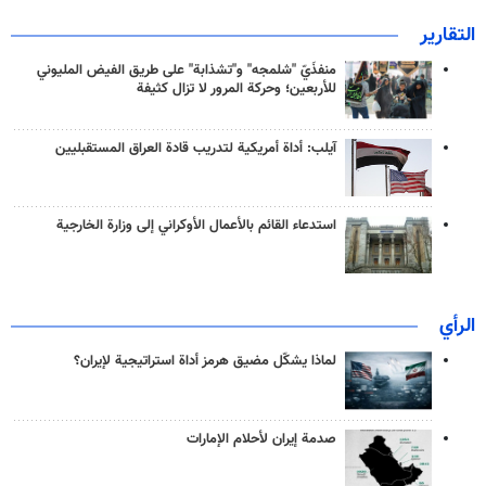
التقارير
منفذَيّ "شلمجه" و"تشذابة" على طريق الفيض المليوني
للأربعين؛ وحركة المرور لا تزال كثيفة
آيلب: أداة أمريكية لتدريب قادة العراق المستقبليين
استدعاء القائم بالأعمال الأوكراني إلى وزارة الخارجية
الرأي
لماذا يشكّل مضيق هرمز أداة استراتيجية لإيران؟
صدمة إيران لأحلام الإمارات