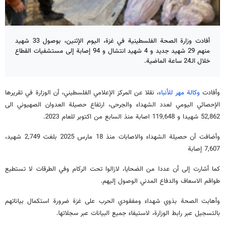
أفادت وزارة الصحة الفلسطينية في غزة، اليوم الإثنين، بوصول 33 شهيد
منهم 29 شهيد جديد و 4 شهيد انتشال و 94 إصابة إلى مستشفيات القطاع
خلال الـ24 ساعة الماضية.
وأفادت
وكالة مهر للأنباء
، نقلا عن المركز الإعلامي الفلسطيني، أن الوزارة في تقريرها
الإحصائي اليومي لعدد الشهداء والجرحى، ارتفاع حصيلة العدوان الصهيوني الى
52,862 شهيدا و 119,648 اصابة منذ السابع من اكتوبر للعام 2023.
وأضافت أن حصيلة الشهداء والاصابات منذ 18 مارس 2025 بلغت 2,749 شهيد،
7,607 إصابة
كما أشارت إلى أن عددا من الضحايا، لازالوا تحت الركام وفي الطرقات لا تستطيع
طواقم الاسعاف والدفاع المدني الوصول إليهم.
وأهابت الصحة بذوي شهداء ومفقودي الحرب على غزة ضرورة استكمال بياناتهم
بالتسجيل عبر رابط الوزارة، لاستيفاء جميع البيانات عبر سجلاتها.