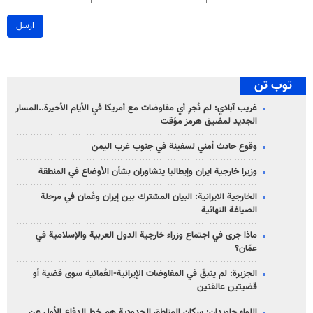
ارسل
توب تن
غريب آبادي: لم نُجرِ أي مفاوضات مع أمريكا في الأيام الأخيرة..المسار
الجديد لمضيق هرمز مؤقت
وقوع حادث أمني لسفينة في جنوب غرب اليمن
وزيرا خارجية ايران وإيطاليا يتشاوران بشأن الأوضاع في المنطقة
الخارجية الايرانية: البيان المشترك بين إيران وعُمان في مرحلة
الصياغة النهائية
ماذا جرى في اجتماع وزراء خارجية الدول العربية والإسلامية في
عمّان؟
الجزيرة: لم يتبقّ في المفاوضات الإيرانية-العُمانية سوى قضية أو
قضيتين عالقتين
اللواء جاويدان: سكان المناطق الحدودية هم خط الدفاع الأول عن