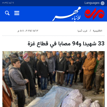
٠٦‏/٠٨‏/٢٠٢٦
الاقلیمیة
غرب آسیا
١٢‏/٠٥‏/٢٠٢٥، ٥:١١ م
33 شهيدا و94 مصابا في قطاع غزة