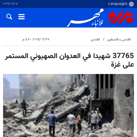
٠٨‏/٠٨‏/٢٠٢٦
القدس و فلسطین
القدس
٢٧‏/٠٦‏/٢٠٢٤، ٤:٢٠ م
37765 شهيدا في العدوان الصهيوني المستمر
على غزة