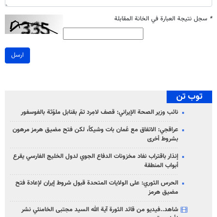
*
سجل نتيجة العبارة في الخانة المقابلة
ارسل
توب تن
نائب وزير الصحة الإيراني: قصف لامِرد تمّ بقنابل ملوّثة بالفوسفور
عراقجي: الاتفاق مع عُمان بات وشيكاً، لكن فتح مضيق هرمز مرهون
بشروط أخرى
إنذار باقتراب نفاد مخزونات الدفاع الجوي لدول الخليج الفارسي يقرع
أبواب المنطقة
الحرس الثوري: على الولايات المتحدة قبول شروط إيران لإعادة فتح
مضيق هرمز
شاهد..فيديو من قائد الثورة آية الله السيد مجتبى الخامنئي نشر