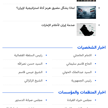
لماذا يشكّل مضيق هرمز أداة استراتيجية لإيران؟
صدمة إيران لأحلام الإمارات
اخبار الشخصيات
الامام الخامنئي
رئیس السلطة القضائیة
الحاج قاسم سليماني
السيد حسن نصرالله
السید عبدالملک الحوثي
الشيخ عيسى قاسم
رئيس الجمهورية
الشيخ الزكزاكي
اخبار المنظمات والمؤسسات
مجلس خبراء القيادة
مجلس صيانة الدستور