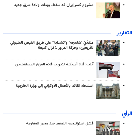
مشروع كسر إيران قد سقط، وبدأت ولادة شرق جديد
التقارير
منفذَيّ "شلمجه" و"تشذابة" على طريق الفيض المليوني
للأربعين؛ وحركة المرور لا تزال كثيفة
آيلب: أداة أمريكية لتدريب قادة العراق المستقبليين
استدعاء القائم بالأعمال الأوكراني إلى وزارة الخارجية
الرأي
فشل استراتيجية الضغط ضد محور المقاومة