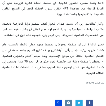
فائقة.وشدد معاون الشؤون الدولية في منظمة الطاقة الذرية الإيرانية على أن
المادة الرابعة من معاهدة NPT تكفل للدول الأعضاء الحق في التمتع الكامل
بالمعرفة والتكنولوجيا والصناعة النووية.
وأشار كمالوندي إلى أن منتدى طهران للحوار يُعقد بتنظيم وزارة الخارجية وبجهود
مكتب الدراسات السياسية والدولية التابع لها، ومن المقرر أن يشارك فيه عدد كبير
من الشخصيات العالمية المعروفة، بمن فيهم وزراء خارجية عدة دول في المنطقة.
تجدر الإشارة إلى أن منظمة بوجواش، بصفتها معهد دولي ناشط، تأسست عام
1955 على يد برتراند راسل وألبرت أينشتاين بهدف تطوير العلوم والمساهمة في حل
القضايا العالمية انطلاقاً من مبادئ الإنسانية. ويُعد مؤتمر "العلم والشؤون العالمية
– بوغواش" منظمة دولية غير حكومية تعود جذورها إلى نحو 70 عاماً، وتسعى إلى
خدمة البشرية من خلال توسيع دائرة العلوم، بما في ذلك الاستخدامات السلمية
للطاقة النووية.
رمز الخبر
1958091