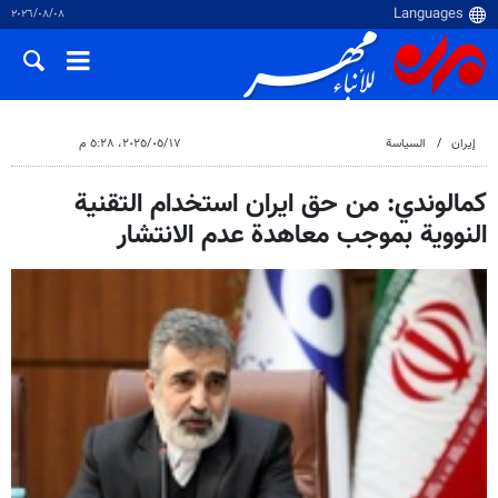
٠٨‏/٠٨‏/٢٠٢٦
إيران
السياسة
١٧‏/٠٥‏/٢٠٢٥، ٥:٢٨ م
كمالوندي: من حق ايران استخدام التقنية
النووية بموجب معاهدة عدم الانتشار