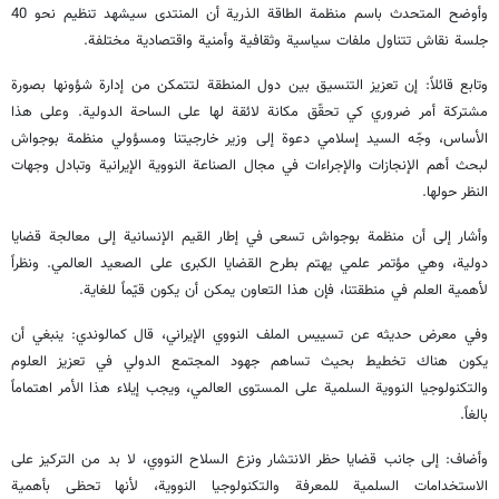
وأوضح المتحدث باسم منظمة الطاقة الذرية أن المنتدى سيشهد تنظيم نحو 40
جلسة نقاش تتناول ملفات سياسية وثقافية وأمنية واقتصادية مختلفة.
وتابع قائلاً: إن تعزيز التنسيق بين دول المنطقة لتتمكن من إدارة شؤونها بصورة
مشتركة أمر ضروري كي تحقّق مكانة لائقة لها على الساحة الدولية. وعلى هذا
الأساس، وجّه السيد إسلامي دعوة إلى وزير خارجيتنا ومسؤولي منظمة بوجواش
لبحث أهم الإنجازات والإجراءات في مجال الصناعة النووية الإيرانية وتبادل وجهات
النظر حولها.
وأشار إلى أن منظمة بوجواش تسعى في إطار القيم الإنسانية إلى معالجة قضايا
دولية، وهي مؤتمر علمي يهتم بطرح القضايا الكبرى على الصعيد العالمي. ونظراً
لأهمية العلم في منطقتنا، فإن هذا التعاون يمكن أن يكون قيّماً للغاية.
وفي معرض حديثه عن تسييس الملف النووي الإيراني، قال كمالوندي: ينبغي أن
يكون هناك تخطيط بحيث تساهم جهود المجتمع الدولي في تعزيز العلوم
والتكنولوجيا النووية السلمية على المستوى العالمي، ويجب إيلاء هذا الأمر اهتماماً
بالغاً.
وأضاف: إلى جانب قضايا حظر الانتشار ونزع السلاح النووي، لا بد من التركيز على
الاستخدامات السلمية للمعرفة والتكنولوجيا النووية، لأنها تحظى بأهمية