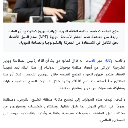
صرّح المتحدث باسم منظمة الطاقة الذرية الإيرانية، بهروز كمالوندي، أن المادة
الرابعة من معاهدة عدم انتشار الأسلحة النووية (NPT) تمنح الدول الأعضاء
الحق الكامل في الاستفادة من المعرفة والتكنولوجيا والصناعة النووية.
وأفادت
وكالة مهر للأنباء
، انه قال كمالوندي بشأن لقاء رئيس المنظمة ووزير
الخارجية الإيراني مع أعضاء منظمة بوجواش الدولية: إن هذا اللقاء يُعد تمهيداً
لانعقاد منتدى طهران للحوار، المزمع تنظيمه خلال اليومين القادمين. يُذكر أن هذا
المنتدى بدأ أعماله منذ عام 2018، وشهد خلال السنوات السبع الماضية حوارات
بمشاركة شخصيات من دول ومناطق مختلفة.
وأضاف: تهدف هذه الحوارات إلى ترسيخ مكانة منطقة الخليج الفارسي، ومنطقتنا
عموماً، في النظام الدولي بما يليق بثقلها. وستتناول شخصيات ومسؤولون من
مختلف دول المنطقة موضوعات سياسية وثقافية وأمنية واقتصادية مهمة على
المستوى العالمي.