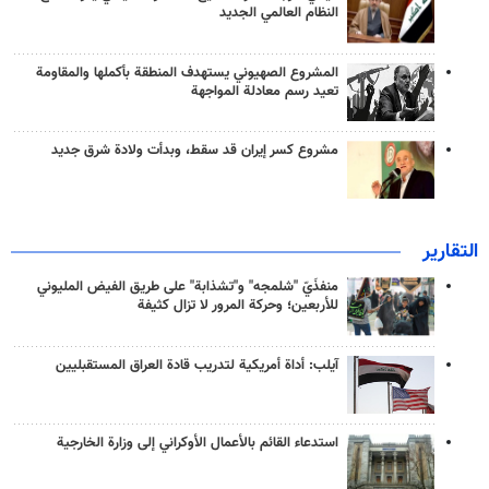
النظام العالمي الجديد
المشروع الصهيوني يستهدف المنطقة بأكملها والمقاومة
تعيد رسم معادلة المواجهة
مشروع كسر إيران قد سقط، وبدأت ولادة شرق جديد
التقارير
منفذَيّ "شلمجه" و"تشذابة" على طريق الفيض المليوني
للأربعين؛ وحركة المرور لا تزال كثيفة
آيلب: أداة أمريكية لتدريب قادة العراق المستقبليين
استدعاء القائم بالأعمال الأوكراني إلى وزارة الخارجية