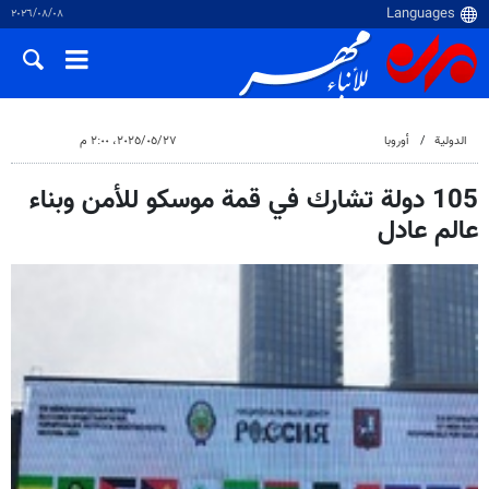
٠٨‏/٠٨‏/٢٠٢٦
الدولية
أوروبا
٢٧‏/٠٥‏/٢٠٢٥، ٢:٠٠ م
105 دولة تشارك في قمة موسكو للأمن وبناء
عالم عادل