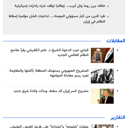
خلاف بين روما وتل أبيب... إيطاليا توقف شراء رادارات إسرائيلية
طرد اثنين من كبار مسؤولي الموساد... تداعيات فشل مؤامرة إسقاط
النظام في إيران
المقابلات
قيادي حزب الدعوة الشيخ د. عامر الكفيشي يقرأ ملامح
النظام العالمي الجديد
المشروع الصهيوني يستهدف المنطقة بأكملها والمقاومة
تعيد رسم معادلة المواجهة
مشروع كسر إيران قد سقط، وبدأت ولادة شرق جديد
التقارير
منفذَيّ "شلمجه" و"تشذابة" على طريق الفيض المليوني