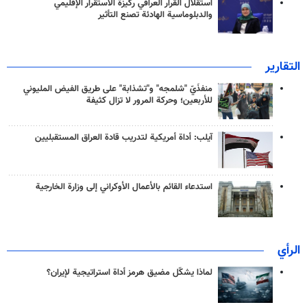
استقلال القرار العراقي ركيزة الاستقرار الإقليمي
والدبلوماسية الهادئة تصنع التأثير
التقارير
منفذَيّ "شلمجه" و"تشذابة" على طريق الفيض المليوني
للأربعين؛ وحركة المرور لا تزال كثيفة
آيلب: أداة أمريكية لتدريب قادة العراق المستقبليين
استدعاء القائم بالأعمال الأوكراني إلى وزارة الخارجية
الرأي
لماذا يشكّل مضيق هرمز أداة استراتيجية لإيران؟