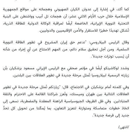
كما أكد، في إشارة إلى عدوان الكيان الصهيوني وهجماته على مواقع الجمهورية
الإسلامية خلال حرب الأيام الاثني عشر، أن هجمات تل أبيب وواشنطن على البنية
التحتية النووية الإيرانية، الخاضعة أيضًا لمراقبة الوكالة الدولية للطاقة الذرية،
تُشكل تهديدًا خطيرًا للاستقرار والأمن الإقليميين والدوليين.
وقال الرئيس البيلاروسي: "ندعم حق إيران المشروع في تطوير الطاقة النووية
السلمية. ومن أجل تحقيق سلام دائم، من المهم الامتناع عن أي إجراء من شأنه
أن يُسبب توترات جديدة".
وشدد لوكاشينكو أيضًا في مؤتمر صحفي مع الرئيس الإيراني مسعود بزشكيان بأن
زيارته الرسمية لبيلاروسيا تُمثل مرحلة جديدة في تطوير العلاقات بين البلدين.
وفي كلمته أمام بزشكيان في الاجتماع، قال: "زيارتكم تُمثل مرحلة جديدة في تطوير
العلاقات الثنائية بين طهران وميسنك، وتُعزز شراكتنا القائمة على الاحترام والثقة
المتبادلين. وفي ظل الظروف الجيوسياسية الراهنة المعقدة والمضطربة، نسعى إلى
اتخاذ خطوات متماسكة ومتوازنة لتعزيز التعاون، بما يُمكّننا من تحويل كل تحدٍّ
جديد إلى فرصة جديدة".
/انتهى/