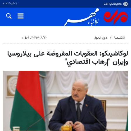
٠٦‏/٠٨‏/٢٠٢٦
الاقلیمیة
دول الجوار
٢٠‏/٠٨‏/٢٠٢٥، ٤:٠١ م
لوكاشينكو: العقوبات المفروضة على بيلاروسيا
وإيران "إرهاب اقتصادي"