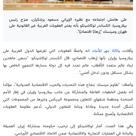
على هامش اجتماعه مع نظيره الإيراني مسعود بزشکیان، صرّح رئيس
بيلاروسيا، الكساندر لوكاشينكو بأنه يعتبر العقوبات الغربية غير القانونية على
طهران ومينسك "إرهابًا اقتصاديًا".
وأفادت
وكالة مهر للأنباء
، انه واصفًا العقوبات التي تفرضها الدول الغربية على
بيلاروسيا وإيران بأنها إرهاب اقتصادي، قال ألكسندر لوكاشينكو: "نسعى جاهدين
لبناء عالم متعدد الأقطاب، عالم تحدد فيه كل دولة مسارها التنموي الخاص بها
بشكل مستقل ودون تدخل أجنبي".
وأضاف: "تقاوم مينسك بنجاح هذه التحديات والحرب الاقتصادية العدوانية"، مؤكدا
أنه بفضل الخطوات الفاعلة والمشاركة من جانب بيلاروسيا وإيران في إطار الأمم
المتحدة ومنظمة شنغهاي للتعاون ومجموعة البريكس وغيرها من المجموعات التي
تُشكّل أجندة جديدة وعادلة وبناءة للتعاون الدولي، تُدعم مقاومة العقوبات
الاقتصادية وتُصبح ممكنة.
وفي هذا الصدد، أشار لوكاشينكو إلى ترحيب حكومته بمشاركة إيران العميقة
والبناءة في العمليات التجارية والاقتصادية ضمن الاتحاد الاقتصادي الأوراسي.